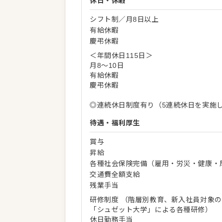
休日・休暇
シフト制／月8日以上
有給休暇
慶弔休暇
＜年間休日115日＞
月8～10日
有給休暇
慶弔休暇
◎連続休日制度有り（5連続休日を実施
待遇・福利厚生
賞与
昇給
各種社会保険完備（雇用・労災・健康・
交通費全額支給
残業手当
研修制度 （階層別教育、新入社員対象
「シュゼット大学」による各種研修）
休日勤務手当