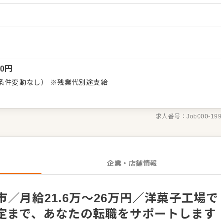
あります。 【具体的には…】 ・工房、ラボの清
フルーツの下ごしらえ全般 ・スイーツ製造全般（生地づくり、成
 入社後はスキルに合わせた業務からお任せ
幅を広げていきましょう。成長をサポートする体制もあり、経験に関
きる環境です。製造スキルをしっかり身につけたら、マネジメント
可能ですし、店舗運営のノウハウも学べるので独り立ちも目指せま
00
円
条件変動なし） ※残業代別途支給
求人番号：
Job000-19
企業・店舗情報
／月給21.6万～26万円／洋菓子工場で
定まで、あなたの転職をサポートします