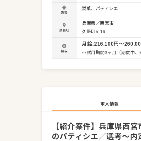
い商品開発に挑戦するなど活躍のフィールドも
製菓、パティシエ
掃、衛生管理 ・クリームや
職種
形、焼成、仕上げ） ・材料の発注、在庫管理 など
兵庫県
／
西宮市
しますので、徐々に仕事の
わらず安心してスタートで
勤務地
久保町5-16
業務へのステップアップも
月給
:
216,100
円〜
260,0
す。
給与
※試用期間3ヶ月（期間中、
求人情報
【紹介案件】兵庫県西宮市
のパティシエ／選考～内