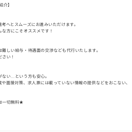
紹介】
選考へとスムーズにお進みいただけます。
んな方にこそオススメです！
は難しい給与・待遇面の交渉なども代行いたします。
ださい！
がない…という方も安心。
成や面接対策、求人票には載っていない情報の提供などをおこない、
は一切無料★
。