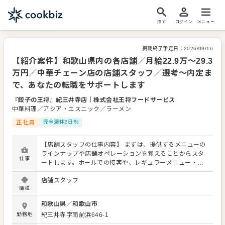
探す
ログイン
メニュー
掲載終了予定日：
2026/09/16
【紹介案件】和歌山県内の各店舗／月給22.9万～29.3
万円／中華チェーン店の店舗スタッフ／選考～内定ま
で、あなたの転職をサポートします
『餃子の王将』紀三井寺店
｜
株式会社王将フードサービス
中華料理／アジア・エスニック／ラーメン
正社員
完全週休2日制
【店舗スタッフの仕事内容】 まずは、提供するメニューの
ラインナップや店舗オペレーションを覚えることからスタ
仕事
ートします。ホールでの接客や、レギュラーメニュー・限
定メニューなどの調理にも関わりますので、店舗業務全般
店舗スタッフ
に関わる幅広いスキルを身につけられます。 よりよいお店
職種
づくりのためのオペレーション改善などのアイデアも大歓
迎です。 【具体的には…】 ・お席へのご案内、オーダーテ
和歌山県
／
和歌山市
イク、レジ対応など接客全般 ・ドリンク作り、提供 ・予約
勤務地
紀三井寺字南前浜646-1
管理、電話対応 ・仕込みから盛り付けまでの調理業務 ・食