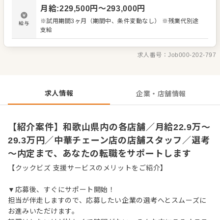
材の仕入れや在庫管理 ・アルバイトスタッフの教育 など
月給
:
229,500
円〜
293,000
円
入社後はスキルに合わせた業務からお任せしますので、
徐々に仕事の幅を広げていきましょう。先輩スタッフがあ
※試用期間3ヶ月（期間中、条件変動なし） ※残業代別途
給与
なたの成長をサポートしますので、経験が浅い方も安心し
支給
てスタートできる環境です。 ゆくゆくは、ステップアップ
もめざせます。
求人番号：
Job000-202-797
求人情報
企業・店舗情報
【紹介案件】和歌山県内の各店舗／月給22.9万～
29.3万円／中華チェーン店の店舗スタッフ／選考
～内定まで、あなたの転職をサポートします
【クックビズ 支援サービスのメリットをご紹介】
▼応募後、すぐにサポート開始！
担当が伴走しますので、応募したい企業の選考へとスムーズに
お進みいただけます。