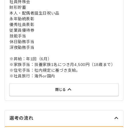
社員持株会
財形貯蓄
本人・配偶者誕生日祝い品
永年勤続表彰
優秀社員表彰
従業員優待券
技能手当
休日勤務手当
深夜勤務手当
※昇給：年1回（6月）
※家族手当：扶養家族1名につき月4,500円（18歳まで）
※住宅手当：社内規定に基づき支給。
※社員旅行：海外or国内
閉じる
選考の流れ