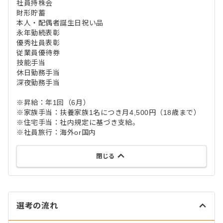
社員持株会
財形貯蓄
本人・配偶者誕生日祝い品
永年勤続表彰
優秀社員表彰
従業員優待券
技能手当
休日勤務手当
深夜勤務手当
※昇給：年1回（6月）
※家族手当：扶養家族1名につき月4,500円（18歳まで）
※住宅手当：社内規定に基づき支給。
※社員旅行：海外or国内
閉じる
選考の流れ