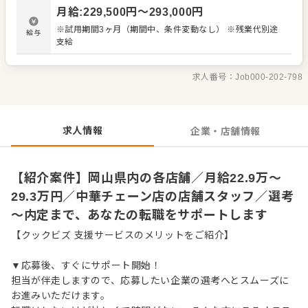
材の仕入れや在庫管理 ・アルバイトスタッフの教育 など
月給
:
229,500
円〜
293,000
円
入社後はスキルに合わせた業務からお任せしますので、
徐々に仕事の幅を広げていきましょう。先輩スタッフがあ
※試用期間3ヶ月（期間中、条件変動なし） ※残業代別途
給与
なたの成長をサポートしますので、経験が浅い方も安心し
支給
てスタートできる環境です。 ゆくゆくは、ステップアップ
もめざせます。
求人番号：
Job000-202-798
求人情報
企業・店舗情報
【紹介案件】岡山県内の各店舗／月給22.9万～
29.3万円／中華チェーン店の店舗スタッフ／選考
～内定まで、あなたの転職をサポートします
【クックビズ 支援サービスのメリットをご紹介】
▼応募後、すぐにサポート開始！
担当が伴走しますので、応募したい企業の選考へとスムーズに
お進みいただけます。