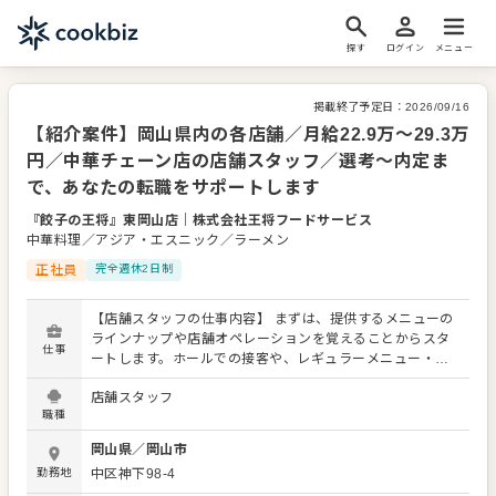
探す
ログイン
メニュー
掲載終了予定日：
2026/09/16
【紹介案件】岡山県内の各店舗／月給22.9万～29.3万
円／中華チェーン店の店舗スタッフ／選考～内定ま
で、あなたの転職をサポートします
『餃子の王将』東岡山店
｜
株式会社王将フードサービス
中華料理／アジア・エスニック／ラーメン
正社員
完全週休2日制
【店舗スタッフの仕事内容】 まずは、提供するメニューの
ラインナップや店舗オペレーションを覚えることからスタ
仕事
ートします。ホールでの接客や、レギュラーメニュー・限
定メニューなどの調理にも関わりますので、店舗業務全般
店舗スタッフ
に関わる幅広いスキルを身につけられます。 よりよいお店
職種
づくりのためのオペレーション改善などのアイデアも大歓
迎です。 【具体的には…】 ・お席へのご案内、オーダーテ
岡山県
／
岡山市
イク、レジ対応など接客全般 ・ドリンク作り、提供 ・予約
勤務地
中区神下98-4
管理、電話対応 ・仕込みから盛り付けまでの調理業務 ・食