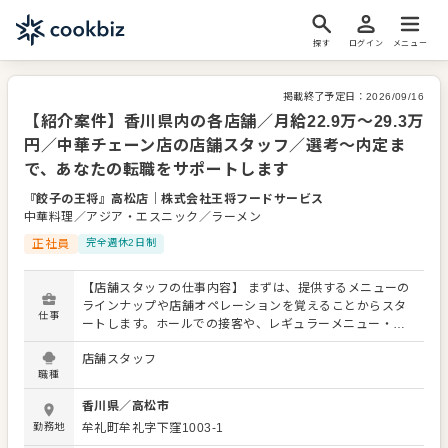
探す
ログイン
メニュー
掲載終了予定日：
2026/09/16
【紹介案件】香川県内の各店舗／月給22.9万～29.3万
円／中華チェーン店の店舗スタッフ／選考～内定ま
で、あなたの転職をサポートします
『餃子の王将』高松店
｜
株式会社王将フードサービス
中華料理／アジア・エスニック／ラーメン
正社員
完全週休2日制
【店舗スタッフの仕事内容】 まずは、提供するメニューの
ラインナップや店舗オペレーションを覚えることからスタ
仕事
ートします。ホールでの接客や、レギュラーメニュー・限
定メニューなどの調理にも関わりますので、店舗業務全般
店舗スタッフ
に関わる幅広いスキルを身につけられます。 よりよいお店
職種
づくりのためのオペレーション改善などのアイデアも大歓
迎です。 【具体的には…】 ・お席へのご案内、オーダーテ
香川県
／
高松市
イク、レジ対応など接客全般 ・ドリンク作り、提供 ・予約
勤務地
牟礼町牟礼字下窪1003-1
管理、電話対応 ・仕込みから盛り付けまでの調理業務 ・食