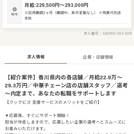
材の仕入れや在庫管理 ・アルバイトスタッフの教育 など
月給
:
229,500
円〜
293,000
円
入社後はスキルに合わせた業務からお任せしますので、
徐々に仕事の幅を広げていきましょう。先輩スタッフがあ
※試用期間3ヶ月（期間中、条件変動なし） ※残業代別途
給与
なたの成長をサポートしますので、経験が浅い方も安心し
支給
てスタートできる環境です。 ゆくゆくは、ステップアップ
もめざせます。
求人番号：
Job000-202-828
求人情報
企業・店舗情報
【紹介案件】香川県内の各店舗／月給22.9万～
29.3万円／中華チェーン店の店舗スタッフ／選考
～内定まで、あなたの転職をサポートします
【クックビズ 支援サービスのメリットをご紹介】
▼応募後、すぐにサポート開始！
担当が伴走しますので、応募したい企業の選考へとスムーズに
お進みいただけます。