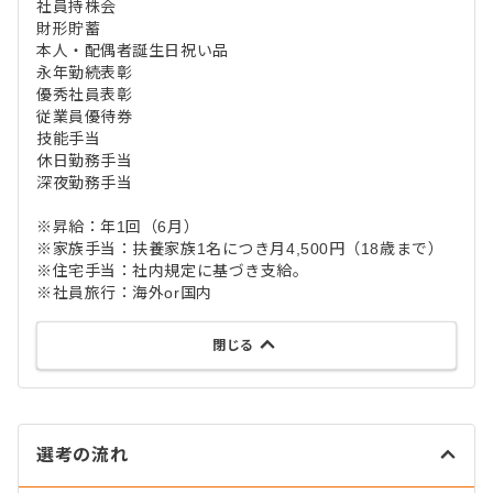
社員持株会
財形貯蓄
本人・配偶者誕生日祝い品
永年勤続表彰
優秀社員表彰
従業員優待券
技能手当
休日勤務手当
深夜勤務手当
※昇給：年1回（6月）
※家族手当：扶養家族1名につき月4,500円（18歳まで）
※住宅手当：社内規定に基づき支給。
※社員旅行：海外or国内
閉じる
選考の流れ