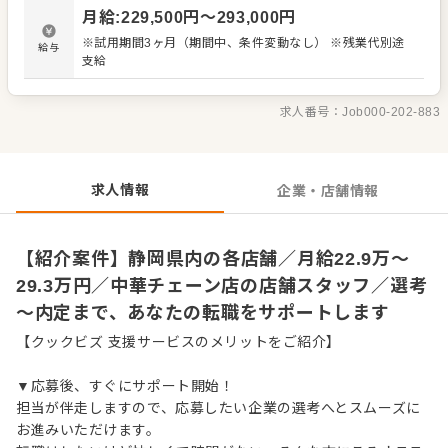
材の仕入れや在庫管理 ・アルバイトスタッフの教育 など
月給
:
229,500
円〜
293,000
円
入社後はスキルに合わせた業務からお任せしますので、
徐々に仕事の幅を広げていきましょう。先輩スタッフがあ
※試用期間3ヶ月（期間中、条件変動なし） ※残業代別途
給与
なたの成長をサポートしますので、経験が浅い方も安心し
支給
てスタートできる環境です。 ゆくゆくは、ステップアップ
もめざせます。
求人番号：
Job000-202-883
求人情報
企業・店舗情報
【紹介案件】静岡県内の各店舗／月給22.9万～
29.3万円／中華チェーン店の店舗スタッフ／選考
～内定まで、あなたの転職をサポートします
【クックビズ 支援サービスのメリットをご紹介】
▼応募後、すぐにサポート開始！
担当が伴走しますので、応募したい企業の選考へとスムーズに
お進みいただけます。