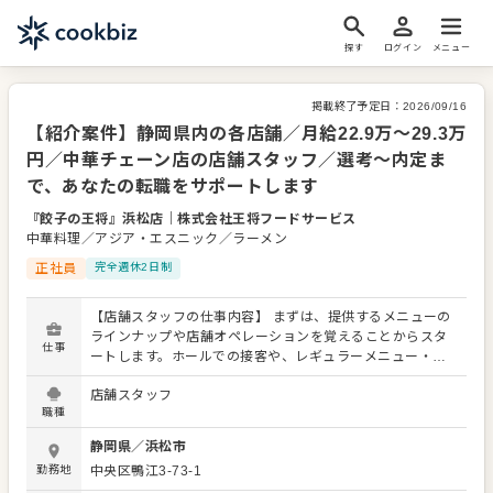
探す
ログイン
メニュー
掲載終了予定日：
2026/09/16
【紹介案件】静岡県内の各店舗／月給22.9万～29.3万
円／中華チェーン店の店舗スタッフ／選考～内定ま
で、あなたの転職をサポートします
『餃子の王将』浜松店
｜
株式会社王将フードサービス
中華料理／アジア・エスニック／ラーメン
正社員
完全週休2日制
【店舗スタッフの仕事内容】 まずは、提供するメニューの
ラインナップや店舗オペレーションを覚えることからスタ
仕事
ートします。ホールでの接客や、レギュラーメニュー・限
定メニューなどの調理にも関わりますので、店舗業務全般
店舗スタッフ
に関わる幅広いスキルを身につけられます。 よりよいお店
職種
づくりのためのオペレーション改善などのアイデアも大歓
迎です。 【具体的には…】 ・お席へのご案内、オーダーテ
静岡県
／
浜松市
イク、レジ対応など接客全般 ・ドリンク作り、提供 ・予約
勤務地
中央区鴨江3-73-1
管理、電話対応 ・仕込みから盛り付けまでの調理業務 ・食