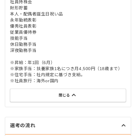
社員持株会
財形貯蓄
本人・配偶者誕生日祝い品
永年勤続表彰
優秀社員表彰
従業員優待券
技能手当
休日勤務手当
深夜勤務手当
※昇給：年1回（6月）
※家族手当：扶養家族1名につき月4,500円（18歳まで）
※住宅手当：社内規定に基づき支給。
※社員旅行：海外or国内
閉じる
選考の流れ