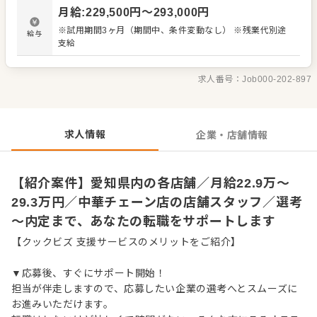
材の仕入れや在庫管理 ・アルバイトスタッフの教育 など
月給
:
229,500
円〜
293,000
円
入社後はスキルに合わせた業務からお任せしますので、
徐々に仕事の幅を広げていきましょう。先輩スタッフがあ
※試用期間3ヶ月（期間中、条件変動なし） ※残業代別途
給与
なたの成長をサポートしますので、経験が浅い方も安心し
支給
てスタートできる環境です。 ゆくゆくは、ステップアップ
もめざせます。
求人番号：
Job000-202-897
求人情報
企業・店舗情報
【紹介案件】愛知県内の各店舗／月給22.9万～
29.3万円／中華チェーン店の店舗スタッフ／選考
～内定まで、あなたの転職をサポートします
【クックビズ 支援サービスのメリットをご紹介】
▼応募後、すぐにサポート開始！
担当が伴走しますので、応募したい企業の選考へとスムーズに
お進みいただけます。