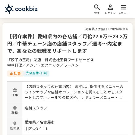
探す
ログイン
メニュー
掲載終了予定日：
2026/09/16
【紹介案件】愛知県内の各店舗／月給22.9万～29.3万
円／中華チェーン店の店舗スタッフ／選考～内定ま
で、あなたの転職をサポートします
『餃子の王将』栄店
｜
株式会社王将フードサービス
中華料理／アジア・エスニック／ラーメン
正社員
完全週休2日制
【店舗スタッフの仕事内容】 まずは、提供するメニューの
ラインナップや店舗オペレーションを覚えることからスタ
仕事
ートします。ホールでの接客や、レギュラーメニュー・限
定メニューなどの調理にも関わりますので、店舗業務全般
店舗スタッフ
に関わる幅広いスキルを身につけられます。 よりよいお店
職種
づくりのためのオペレーション改善などのアイデアも大歓
迎です。 【具体的には…】 ・お席へのご案内、オーダーテ
愛知県
／
名古屋市
イク、レジ対応など接客全般 ・ドリンク作り、提供 ・予約
勤務地
中区栄3-9-11
管理、電話対応 ・仕込みから盛り付けまでの調理業務 ・食