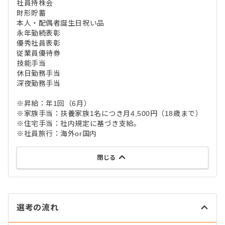
社員持株会
財形貯蓄
本人・配偶者誕生日祝い品
永年勤続表彰
優秀社員表彰
従業員優待券
技能手当
休日勤務手当
深夜勤務手当
※昇給：年1回（6月）
※家族手当：扶養家族1名につき月4,500円（18歳まで）
※住宅手当：社内規定に基づき支給。
※社員旅行：海外or国内
閉じる
選考の流れ