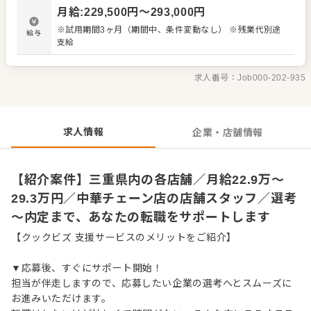
材の仕入れや在庫管理 ・アルバイトスタッフの教育 など
月給
:
229,500
円〜
293,000
円
入社後はスキルに合わせた業務からお任せしますので、
徐々に仕事の幅を広げていきましょう。先輩スタッフがあ
※試用期間3ヶ月（期間中、条件変動なし） ※残業代別途
給与
なたの成長をサポートしますので、経験が浅い方も安心し
支給
てスタートできる環境です。 ゆくゆくは、ステップアップ
もめざせます。
求人番号：
Job000-202-935
求人情報
企業・店舗情報
【紹介案件】三重県内の各店舗／月給22.9万～
29.3万円／中華チェーン店の店舗スタッフ／選考
～内定まで、あなたの転職をサポートします
【クックビズ 支援サービスのメリットをご紹介】
▼応募後、すぐにサポート開始！
担当が伴走しますので、応募したい企業の選考へとスムーズに
お進みいただけます。