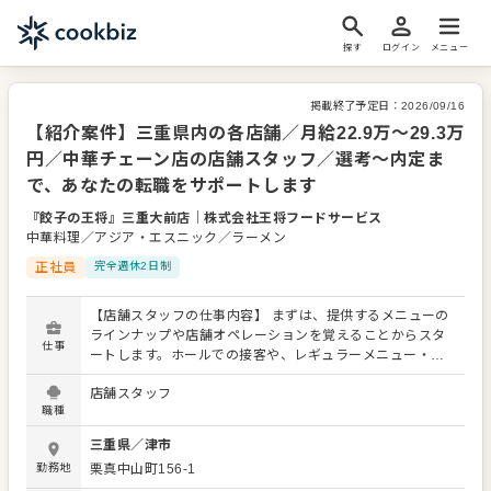
探す
ログイン
メニュー
掲載終了予定日：
2026/09/16
【紹介案件】三重県内の各店舗／月給22.9万～29.3万
円／中華チェーン店の店舗スタッフ／選考～内定ま
で、あなたの転職をサポートします
『餃子の王将』三重大前店
｜
株式会社王将フードサービス
中華料理／アジア・エスニック／ラーメン
正社員
完全週休2日制
【店舗スタッフの仕事内容】 まずは、提供するメニューの
ラインナップや店舗オペレーションを覚えることからスタ
仕事
ートします。ホールでの接客や、レギュラーメニュー・限
定メニューなどの調理にも関わりますので、店舗業務全般
店舗スタッフ
に関わる幅広いスキルを身につけられます。 よりよいお店
職種
づくりのためのオペレーション改善などのアイデアも大歓
迎です。 【具体的には…】 ・お席へのご案内、オーダーテ
三重県
／
津市
イク、レジ対応など接客全般 ・ドリンク作り、提供 ・予約
勤務地
栗真中山町156-1
管理、電話対応 ・仕込みから盛り付けまでの調理業務 ・食