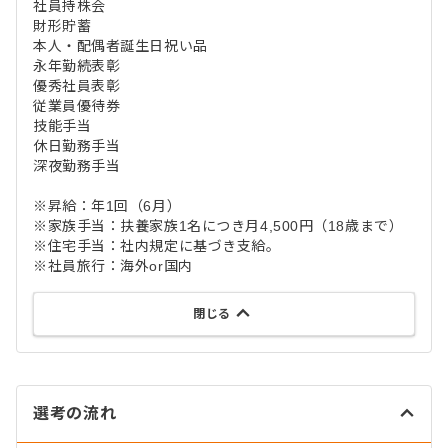
社員持株会
財形貯蓄
本人・配偶者誕生日祝い品
永年勤続表彰
優秀社員表彰
従業員優待券
技能手当
休日勤務手当
深夜勤務手当
※昇給：年1回（6月）
※家族手当：扶養家族1名につき月4,500円（18歳まで）
※住宅手当：社内規定に基づき支給。
※社員旅行：海外or国内
閉じる
選考の流れ