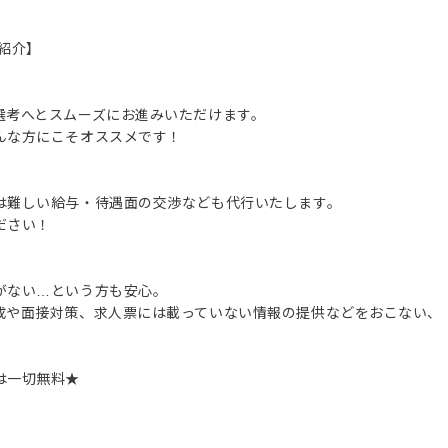
紹介】
選考へとスムーズにお進みいただけます。
んな方にこそオススメです！
は難しい給与・待遇面の交渉なども代行いたします。
ださい！
がない…という方も安心。
成や面接対策、求人票には載っていない情報の提供などをおこない、
は一切無料★
。