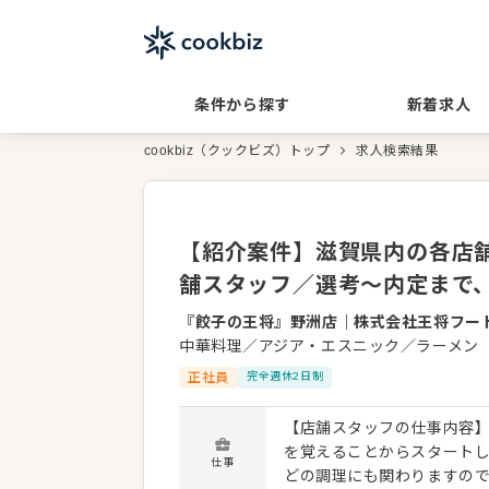
条件から探す
新着求人
cookbiz（クックビズ）トップ
求人検索結果
【紹介案件】滋賀県内の各店舗／
舗スタッフ／選考～内定まで
『餃子の王将』野洲店
｜
株式会社王将フー
中華料理／アジア・エスニック／ラーメン
正社員
完全週休2日制
【店舗スタッフの仕事内容】
を覚えることからスタート
仕事
どの調理にも関わりますので