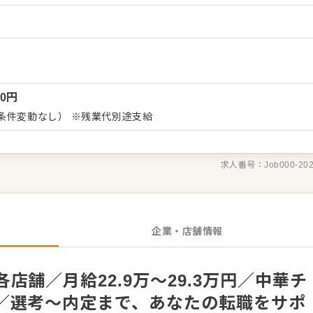
ョン改善などのアイデアも大歓迎です。 【具体的には…】
テイク、レジ対応など接客全般 ・ドリンク作り、提供 ・予約管
盛り付けまでの調理業務 ・食材の仕入れや在庫管理 ・アルバイト
スタッフがあなたの成長をサポートしますので、経験が浅い方も安
す。 ゆくゆくは、ステップアップもめざせます。
00
円
条件変動なし） ※残業代別途支給
求人番号：
Job000-20
企業・店舗情報
店舗／月給22.9万～29.3万円／中華チ
／選考～内定まで、あなたの転職をサポ