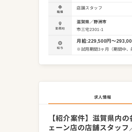
よいお店づくりのためのオペレーシ
店舗スタッフ
・お席へのご案内、オーダー
職種
理、電話対応 ・仕込みから
滋賀県
／
野洲市
スタッフの教育 など 入社後はスキルに合わせた業務からお任せしますので、徐々に仕事の幅を
広げていきましょう。先輩
勤務地
市三宅2301-1
心してスタートできる環境で
月給
:
229,500
円〜
293,0
給与
※試用期間3ヶ月（期間中、
求人情報
【紹介案件】滋賀県内の各
ェーン店の店舗スタッフ