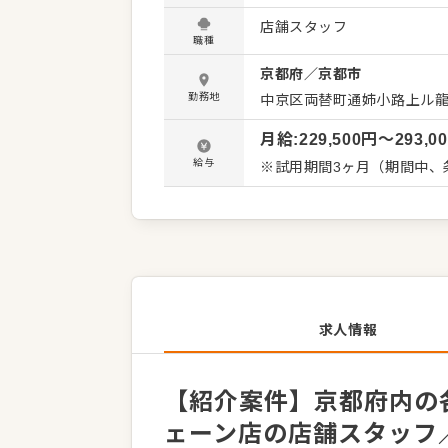
よいお店づくりのためのオペレーシ
店舗スタッフ
・お席へのご案内、オーダー
職種
理、電話対応 ・仕込みから
京都府
／
京都市
スタッフの教育 など 入社後はスキルに合わせた業務からお任せしますので、徐々に仕事の幅を
広げていきましょう。先輩
勤務地
中京区両替町通姉小路上ル龍
心してスタートできる環境で
月給
:
229,500
円〜
293,0
給与
※試用期間3ヶ月（期間中、
求人情報
【紹介案件】京都府内の各
ェーン店の店舗スタッフ