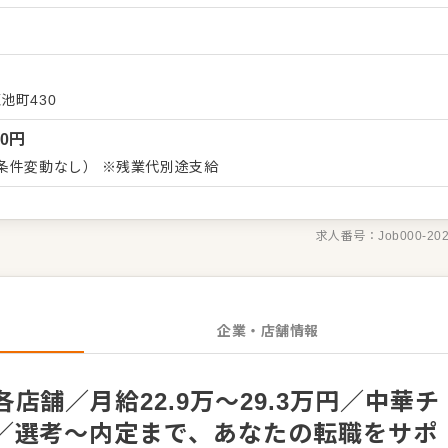
ョン改善などのアイデアも大歓迎です。 【具体的には…】
テイク、レジ対応など接客全般 ・ドリンク作り、提供 ・予約管
盛り付けまでの調理業務 ・食材の仕入れや在庫管理 ・アルバイト
スタッフがあなたの成長をサポートしますので、経験が浅い方も安
池町430
す。 ゆくゆくは、ステップアップもめざせます。
00
円
条件変動なし） ※残業代別途支給
求人番号：
Job000-20
企業・店舗情報
店舗／月給22.9万～29.3万円／中華チ
／選考～内定まで、あなたの転職をサポ