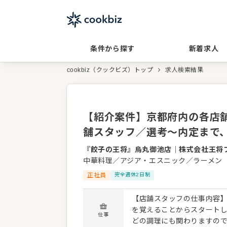
条件から探す
新着求人
cookbiz（クックビズ）トップ
求人検索結果
【紹介案件】京都府内の各店舗／
舗スタッフ／選考～内定まで
『餃子の王将』烏丸御池店
｜
株式会社王将
中華料理／アジア・エスニック／ラーメン
正社員
完全週休2日制
【店舗スタッフの仕事内容】
を覚えることからスタート
仕事
どの調理にも関わりますので