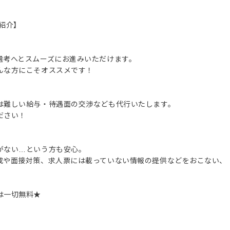
紹介】
選考へとスムーズにお進みいただけます。
んな方にこそオススメです！
は難しい給与・待遇面の交渉なども代行いたします。
ださい！
がない…という方も安心。
成や面接対策、求人票には載っていない情報の提供などをおこない、
は一切無料★
。