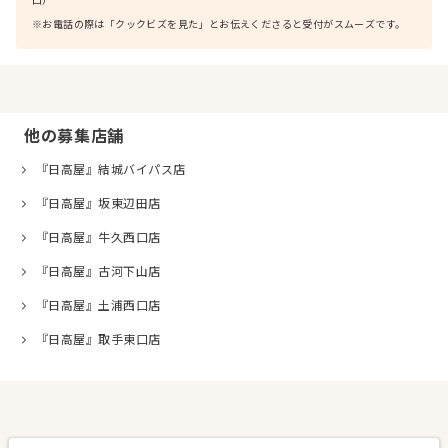
口）
※お電話の際は「クックビズを見た」とお伝えくださると受付がスムーズです。
他の募集店舗
『日高屋』結城バイパス店
『日高屋』坂東辺田店
『日高屋』牛久西口店
『日高屋』古河下山店
『日高屋』土浦西口店
『日高屋』取手東口店