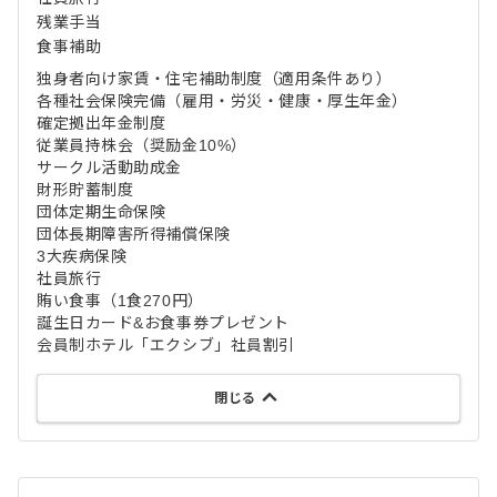
残業手当
食事補助
独身者向け家賃・住宅補助制度（適用条件あり）
各種社会保険完備（雇用・労災・健康・厚生年金）
確定拠出年金制度
従業員持株会（奨励金10%）
サークル活動助成金
財形貯蓄制度
団体定期生命保険
団体長期障害所得補償保険
3大疾病保険
社員旅行
賄い食事（1食270円）
誕生日カード&お食事券プレゼント
会員制ホテル「エクシブ」社員割引
閉じる