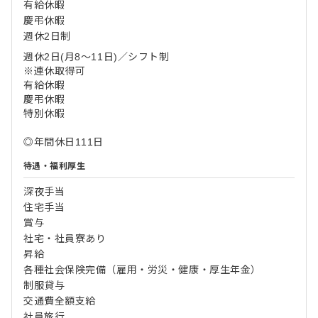
有給休暇
慶弔休暇
週休2日制
週休2日(月8～11日)／シフト制
※連休取得可
有給休暇
慶弔休暇
特別休暇
◎年間休日111日
待遇・福利厚生
深夜手当
住宅手当
賞与
社宅・社員寮あり
昇給
各種社会保険完備（雇用・労災・健康・厚生年金）
制服貸与
交通費全額支給
社員旅行