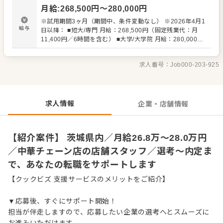
・スタッフの育成やマネジメント、シフト管理 など 入社
月給
:
268,500
円〜
280,000
円
後はスキルに合わせた業務からお任せしますので、徐々に
仕事の幅を広げていきましょう。成長をしっかりサポート
※試用期間3ヶ月（期間中、条件変動なし） ※2026年4月1
しますので、経験に関わらず安心してスタートできる環境
給与
日以降： ■短大/専門 月給：268,500円（固定残業代：月
です。 ゆくゆくはさらにステップアップなどめざせます。
11,400円／6時間を含む） ■大学/大学院 月給：280,000円
（固定残業代：11,900円／6時間含む） ＊固定残業代は残
業がない場合も支給し、超過する場合は別途支給
求人番号：
Job000-203-925
求人情報
企業・店舗情報
【紹介案件】 茨城県内／月給26.8万～28.0万円
／中華チェーン店の店舗スタッフ／選考～内定ま
で、あなたの転職をサポートします
【クックビズ 支援サービスのメリットをご紹介】
▼応募後、すぐにサポート開始！
担当が伴走しますので、応募したい企業の選考へとスムーズに