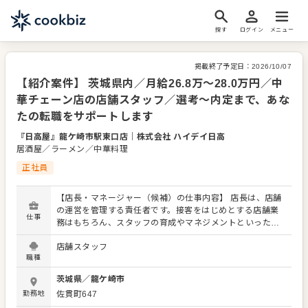
探す
ログイン
メニュー
掲載終了予定日：
2026/10/07
【紹介案件】 茨城県内／月給26.8万～28.0万円／中
華チェーン店の店舗スタッフ／選考～内定まで、あな
たの転職をサポートします
『日高屋』龍ケ崎市駅東口店
｜
株式会社 ハイデイ日高
居酒屋／ラーメン／中華料理
正社員
【店長・マネージャー（候補）の仕事内容】 店長は、店舗
の運営を管理する責任者です。接客をはじめとする店舗業
仕事
務はもちろん、スタッフの育成やマネジメントといった重
要な役割を担います。メインとなるのは、販促イベントや
店舗スタッフ
キャンペーンの企画なども含め、売上に繋げていくことで
職種
す。 全体のオペレーション改善などもお任せしますので、
あなたならではのアイデアを積極的に発信してください。
茨城県
／
龍ケ崎市
【具体的には…】 ・ホール、キッチンの全体管理 ・予約管
勤務地
佐貫町647
理、電話対応 ・接客、サービス全般 ・売上管理、在庫管理