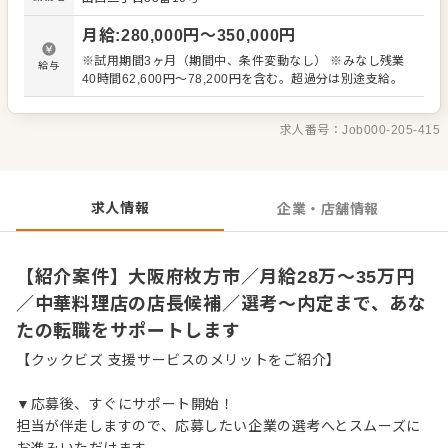
理、電話対応 ・接客、サービス全般 ・売上管理、在庫管理
・スタッフの育成やマネジメント、シフト管理 など 入社
月給
:
280,000
円〜
350,000
円
後はスキルに合わせた業務からお任せしますので、徐々に
仕事の幅を広げていきましょう。成長をしっかりサポート
※試用期間3ヶ月（期間中、条件変動なし） ※みなし残業
給与
しますので、経験に関わらず安心してスタートできる環境
40時間62,600円～78,200円を含む。超過分は別途支給。
です。 ゆくゆくはさらにステップアップなどめざせます。
求人番号：
Job000-205-415
求人情報
企業・店舗情報
【紹介案件】大阪府枚方市／月給28万～35万円
／中華料理店の店長候補／選考～内定まで、あな
たの転職をサポートします
【クックビズ 支援サービスのメリットをご紹介】
▼応募後、すぐにサポート開始！
担当が伴走しますので、応募したい企業の選考へとスムーズに