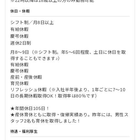
※22時以降は18歳以上の方のみ勤務可能
休日・休暇
シフト制／月8日以上
有給休暇
慶弔休暇
週休2日制
月8～9日（※シフト制。年5～6回程度、土日に休日を取
得することもできます♪）
有給休暇
慶弔休暇
産前・産後休暇
育児休暇
リフレッシュ休暇（※入社半年後より、1年ごとに7～10
日の長期休暇取得OK！取得率は80％です）
★年間休日105日！
★産休育休ともに取得・復帰実績あり。昨年には、男性ス
タッフ2名も育休を取得しました！
待遇・福利厚生