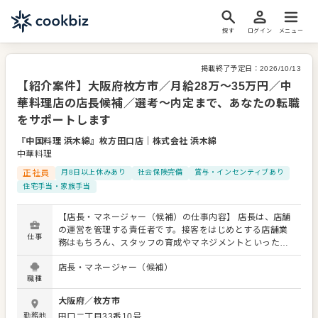
探す
ログイン
メニュー
掲載終了予定日：
2026/10/13
【紹介案件】大阪府枚方市／月給28万～35万円／中
華料理店の店長候補／選考～内定まで、あなたの転職
をサポートします
『中国料理 浜木綿』枚方田口店
｜
株式会社 浜木綿
中華料理
正社員
月8日以上休みあり
社会保険完備
賞与・インセンティブあり
住宅手当・家族手当
【店長・マネージャー（候補）の仕事内容】 店長は、店舗
の運営を管理する責任者です。接客をはじめとする店舗業
仕事
務はもちろん、スタッフの育成やマネジメントといった重
要な役割を担います。メインとなるのは、販促イベントや
店長・マネージャー（候補）
キャンペーンの企画なども含め、売上に繋げていくことで
職種
す。 全体のオペレーション改善などもお任せしますので、
あなたならではのアイデアを積極的に発信してください。
大阪府
／
枚方市
【具体的には…】 ・ホール、キッチンの全体管理 ・予約管
勤務地
田口二丁目33番10号