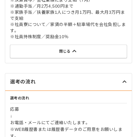
※決算賞与／会社業績により支給（7月）
※通勤手当／月2万4,500円まで
※家族手当／扶養家族1人につき月1万円、最大月3万円ま
で支給
※社員寮について／家賃の半額＋駐車場代を会社負担しま
す。
※社員持株制度／奨励金10％
閉じる
選考の流れ
選考の流れ
応募
↓
お電話・メールにてご連絡いたします。
※WEB履歴書または履歴書データのご用意をお願いしま
す。