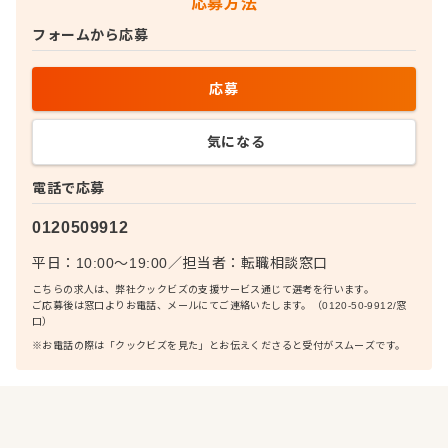
応募方法
フォームから応募
応募
気になる
電話で応募
0120509912
平日：10:00〜19:00
／
担当者：
転職相談窓口
こちらの求人は、弊社クックビズの支援サービス通じて選考を行います。
ご応募後は窓口よりお電話、メールにてご連絡いたします。（0120-50-9912/窓
口）
※お電話の際は「クックビズを見た」とお伝えくださると受付がスムーズです。