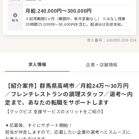
理業務 ・まかないづくり ・後輩スタッフやアルバイトスタ
ッフの教育 ・洗浄や清掃など衛生管理 ・料理長の補助 ・
月給
:
240,000
円〜
300,000
円
新メニュー提案 など 入社後はスキルに合わせた業務からお
任せしますので、徐々に仕事の幅を広げていきましょう。
※試用期間3ヶ月（期間中、条件変動なし） ※みなし残業
給与
成長をしっかりサポートしますので、経験に関わらず安心
20時間25,000円～36,400円を含む。超過分は別途支給。
してスタートできる環境です。 ゆくゆくはステップアップ
などもめざせます。
求人番号：
Job000-208-334
求人情報
企業・店舗情報
【紹介案件】群馬県高崎市／月給24万～30万円
／フレンチレストランの調理スタッフ／選考～内
定まで、あなたの転職をサポートします
【クックビズ 支援サービスのメリットをご紹介】
▼応募後、すぐにサポート開始！
担当が伴走しますので、応募したい企業の選考へとスムーズに