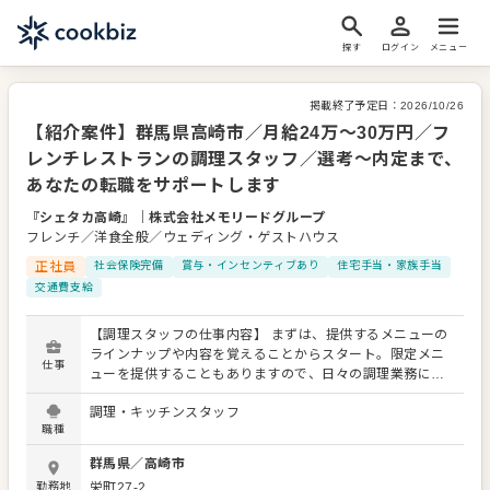
探す
ログイン
メニュー
掲載終了予定日：
2026/10/26
【紹介案件】群馬県高崎市／月給24万～30万円／フ
レンチレストランの調理スタッフ／選考～内定まで、
あなたの転職をサポートします
『シェタカ高崎』
｜
株式会社メモリードグループ
フレンチ／洋食全般／ウェディング・ゲストハウス
正社員
社会保険完備
賞与・インセンティブあり
住宅手当・家族手当
交通費支給
【調理スタッフの仕事内容】 まずは、提供するメニューの
ラインナップや内容を覚えることからスタート。限定メニ
仕事
ューを提供することもありますので、日々の調理業務に加
え、さまざまなスキルを活かしたり、習得できたりもしま
調理・キッチンスタッフ
す。 メニューの提案も可能です。ぜひアイデアを発信して
職種
ください。よりよいお店づくりのためのオペレーション改
善なども大歓迎です。 【具体的には…】 ・仕込みから盛り
群馬県
／
高崎市
付けまでの調理全般 ・仕入れや在庫管理などキッチンの管
勤務地
栄町27-2