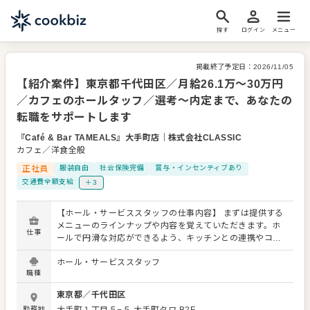
探す
ログイン
メニュー
掲載終了予定日：
2026/11/05
【紹介案件】東京都千代田区／月給26.1万～30万円
／カフェのホールタッフ／選考～内定まで、あなたの
転職をサポートします
『Café & Bar TAMEALS』大手町店
｜
株式会社CLASSIC
カフェ／洋食全般
正社員
服装自由
社会保険完備
賞与・インセンティブあり
交通費全額支給
＋3
【ホール・サービススタッフの仕事内容】 まずは提供する
メニューのラインナップや内容を覚えていただきます。ホ
仕事
ールで円滑な対応ができるよう、キッチンとの連携やコミ
ュニケーションも大切にしてください。 お店の顔として、
ホール・サービススタッフ
お客さまから直接感謝の言葉をいただいたり、改善要求な
職種
どのご意見をいただくこともあります。内容は店舗メンバ
ーに共有しながら、よりよいお店づくりを心がけてくださ
東京都
／
千代田区
い。オペレーション改善などのアイデアも大歓迎です。
勤務地