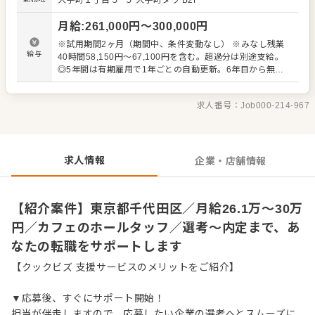
大手町１丁目５−５
大手町タワ B2F
【具体的には…】 ・お席へのご案内、オーダーテイク、レ
ジ対応など接客全般 ・ドリンク作り、提供 ・テーブルの片
月給
:
261,000
円〜
300,000
円
づけ、清掃 ・予約管理、電話対応 など 入社後はスキルに
合わせた業務からお任せしますので、徐々に仕事の幅を広
※試用期間2ヶ月（期間中、条件変動なし） ※みなし残業
げていきましょう。成長をしっかりサポートしますので、
給与
40時間58,150円～67,100円を含む。超過分は別途支給。
経験に関わらず安心してスタートできる環境です。 ゆくゆ
◎5年間は有期雇用で1年ごとの自動更新。6年目から無期
くはステップアップなどもめざせます。
雇用となります。
求人番号：
Job000-214-967
求人情報
企業・店舗情報
【紹介案件】東京都千代田区／月給26.1万～30万
円／カフェのホールタッフ／選考～内定まで、あ
なたの転職をサポートします
【クックビズ 支援サービスのメリットをご紹介】
▼応募後、すぐにサポート開始！
担当が伴走しますので、応募したい企業の選考へとスムーズに