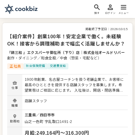
探す
ログイン
メニュー
掲載終了予定日：
2026/10/15
【紹介案件】創業100年！安定企業で働く。未経験
OK！接客から調理補助まで幅広く活躍しませんか？
『鶏三和 』エクスパーサ御在所（下り）店
｜
株式会社オールドリバー
創作・ダイニング／和食全般／中食（惣菜・宅配など）
正社員
社会保険完備
交通費支給
1900年創業、名古屋コーチンを扱う老舗企業で、お客様に
最高のひとときを提供する店舗スタッフを募集します。希
仕事
望業態はご相談に応じます。 入社後は、開店・閉店準備、
清掃、お客様のご案内、オーダーテイク、レジ対応、ドリ
店舗スタッフ
ンク作り、予約・電話対応など、接客業務全般をお任せし
職種
ます。 また、簡単な仕込みや盛り付けといった調理補助、
食材の仕入れや在庫管理などのキッチン管理業務、まかな
三重県
／
四日市市
い作り、アルバイトスタッフの教育など、幅広い業務に携
勤務地
山之一色町 字乱取口1491-2
わっていただきます。 老舗ならではの落ち着いた雰囲気の
中で、お客様一人ひとりに寄り添った丁寧なサービスをお
月給
:
249,164
円〜
316,300
円
願いします。 未経験の方でも、先輩スタッフが丁寧に指導