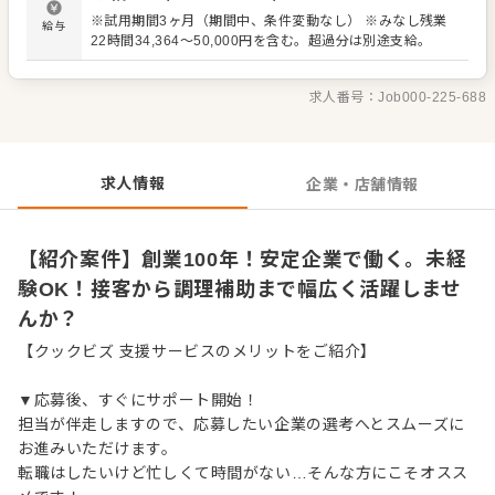
しますので安心してスタートできます。様々な業務を通し
※試用期間3ヶ月（期間中、条件変動なし） ※みなし残業
給与
て、接客スキルだけでなく、店舗運営に関する知識も身に
22時間34,364～50,000円を含む。超過分は別途支給。
つけることができます。 ＜おすすめポイント＞ 労務環境、
福利厚生が充実しており、安心して働けます。商業施設へ
の出店が多く、通勤も便利です。未経験の方も歓迎で、丁
求人番号：
Job000-225-688
寧に指導します。様々な業務に携わることで、幅広いスキ
ルを習得できます。
求人情報
企業・店舗情報
【紹介案件】創業100年！安定企業で働く。未経
験OK！接客から調理補助まで幅広く活躍しませ
んか？
【クックビズ 支援サービスのメリットをご紹介】
▼応募後、すぐにサポート開始！
担当が伴走しますので、応募したい企業の選考へとスムーズに
お進みいただけます。
転職はしたいけど忙しくて時間がない…そんな方にこそオスス