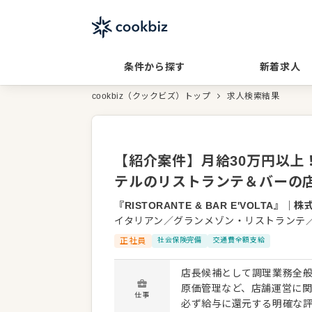
条件から探す
新着求人
cookbiz（クックビズ）トップ
求人検索結果
【紹介案件】月給30万円以上
テルのリストランテ＆バーの
『RISTORANTE & BAR E'VOLTA』
｜
株
イタリアン／グランメゾン・リストランテ
正社員
社会保険完備
交通費全額支給
店長候補として調理業務全
原価管理など、店舗運営に関
仕事
必ず給与に還元する明確な評