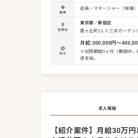
回の成果発表会（賞品・賞
店長・マネージャー（候補
績賞与も支給されました。 
職種
やマネージャーといったキ
東京都
／
新宿区
く、店舗マネジメントを直
までに8社の開業実績があります。 ＜おすすめポイント＞ 頑張りは給与に
勤務地
霞ヶ丘町11-3
三井ガーデン
表会での賞金あり。月9日休
月給
:
300,000
円〜
400,0
が早く、キャリアアップの
業態多数で働けます。
※試用期間3ヶ月（期間中、条
給与
途支給。
求人情報
【紹介案件】月給30万