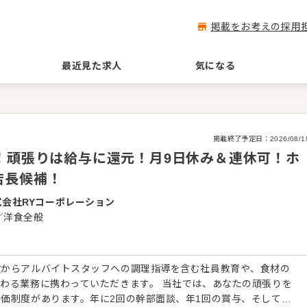
掲載をお考えの採用
最近見た求人
気になる
掲載終了予定日：
2026/08/1
！頑張りは給与に還元！月9日休み＆連休可！ホ
店長候補！
式会社RYコーポレーション
／洋食全般
般からアルバイトスタッフへの調理指導を含む社員教育や、食材の
わる業務に携わっていただきます。 当社では、あなたの頑張りを
価制度があります。年に2回の幹部面談、年1回の賞与、そして年2