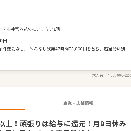
金あり）で、あなたの成長をしっかりと評価します。昨年は臨時業
）
今後も多数の出店計画があるため、調理スキルを磨きながら、店長
ャリアアップのチャンスも豊富にあります。統括店長との距離も近
接学ぶことができる環境です。独立希望の方も全力で応援し、これ
還元！賞与や成果発
ホテル神宮外苑の杜プレミア1階
みで連休取得も可能、年間休日107日以上。昇給・昇格のスピード
00
円
チャンスが多い。独立希望者も手厚くサポートします。おしゃれな
件変動なし） ※みなし残業47時間75,800円を含む。超過分は別
求人番号：
Job000-22
企業・店舗情報
円以上！頑張りは給与に還元！月9日休み