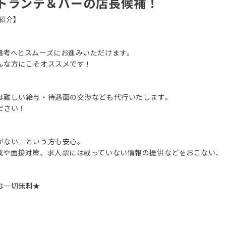
トランテ＆バーの店長候補！
紹介】
選考へとスムーズにお進みいただけます。
んな方にこそオススメです！
は難しい給与・待遇面の交渉なども代行いたします。
ださい！
がない…という方も安心。
成や面接対策、求人票には載っていない情報の提供などをおこない、
は一切無料★
。