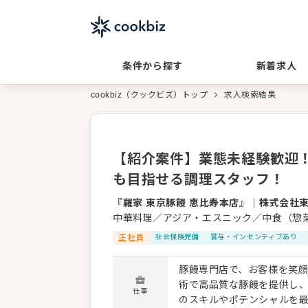
条件から探す
新着求人
cookbiz（クックビズ）トップ
求人検索結果
【紹介案件】業態未経験歓迎
も目指せる調理スタッフ！
『羅家 東京豚饅 恵比寿本店』
｜
株式会社
中華料理／アジア・エスニック／中食（惣
正社員
社会保険完備
賞与・インセンティブあり
豚饅専門店で、お客様を笑
術で高品質な豚饅を提供し
仕事
のスキルやポテンシャルを最大限に発揮できる