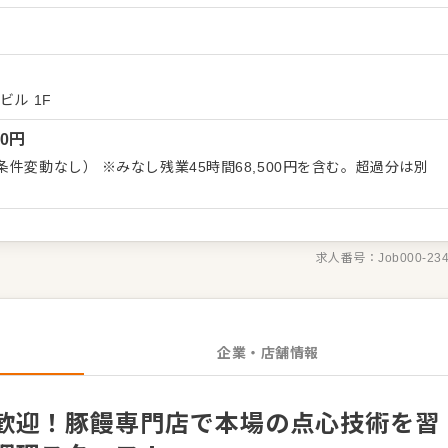
ンは、セントラルキッチンで作られたこだわりの餡を、専用の皮で
製造作業です。その他、仕込み、調理、盛り付け、洗い場業務など
点心経験者はもちろん、これから点心師として腕を磨きたい方も大
しみなく伝授しますので、お客様の「美味しい」という笑顔をあな
店長や料理
ビル 1F
ーケティング、広報PRなど、多彩なキャリアパスが描けます。休
00
円
冬季休暇など長期休暇も取得できるため、プライベートとの両立も
件変動なし） ※みなし残業45時間68,500円を含む。超過分は別
求人番号：
Job000-23
企業・店舗情報
歓迎！豚饅専門店で本場の点心技術を習