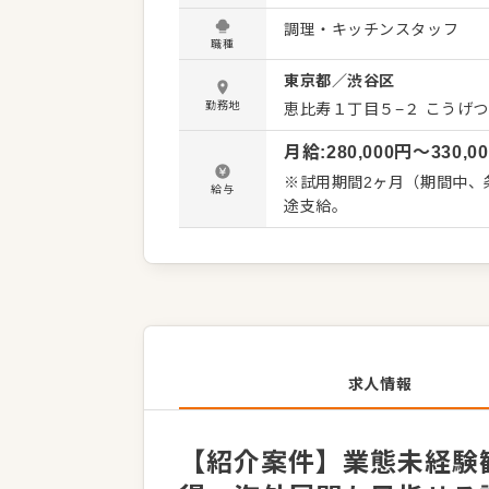
全般をお任せします。メイ
調理・キッチンスタッフ
コツコツ丁寧に包む豚饅の
職種
も担当していただきます。
東京都
／
渋谷区
歓迎です。本場の技術を惜
たの手で創り出してください。 当社は、海外出店も積極的に進める成長企業です。
勤務地
恵比寿１丁目５−２ こうげつ
長はもちろん、商品開発、マ
月給
:
280,000
円〜
330,0
日も充実しており、夏季・
可能です。
※試用期間2ヶ月（期間中、条
給与
途支給。
求人情報
【紹介案件】業態未経験