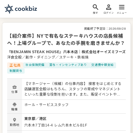
探す
ログイン
メニュー
掲載終了予定日：
2026/09/28
【紹介案件】NYで有名なステーキハウスの店長候補
へ！上場グループで、あなたの手腕を磨きませんか？
『BENJAMIN STEAK HOUSE』六本木店
｜
株式会社オーイズミフーズ
洋食全般／創作・ダイニング／ステーキ・鉄板焼
正社員
社会保険完備
賞与・インセンティブあり
交通費全額支給
制服貸与
【マネージャー（候補）の仕事内容】 接客をはじめとする
店舗運営全般はもちろん、スタッフの育成やマネジメント
仕事
といった重要な役割を担います。また、販促イベントやキ
ャンペーンの企画など売上に直結するやりがいある業務が
ホール・サービススタッフ
メインとなります。マネジメント経験を活かしマネージャ
職種
ー（候補）として大きく飛躍されることを期待していま
す。 また、全体のオペレーション改善や構築もお任せしま
東京都
／
港区
すので、あなたならではのアイデアを積極的に発信してく
勤務地
六本木7丁目14-4
レム六本木ビルB1F
ださい。 【具体的には…】 ・ホール、キッチンの全体管理
・予約管理、電話対応 ・接客、サービス全般 ・売上管理、