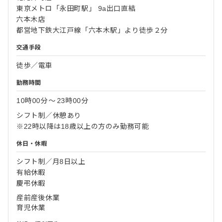
東京メトロ「永田町駅」 9a出口直結
六本木店
都営地下鉄大江戸線「六本木駅」より徒歩２分
交通手段
徒歩／電車
勤務時間
10時00分
〜
23時00分
シフト制／休憩あり
※22時以降は18歳以上の方のみ勤務可能
休日・休暇
シフト制／月8日以上
有給休暇
慶弔休暇
産前産後休業
育児休業