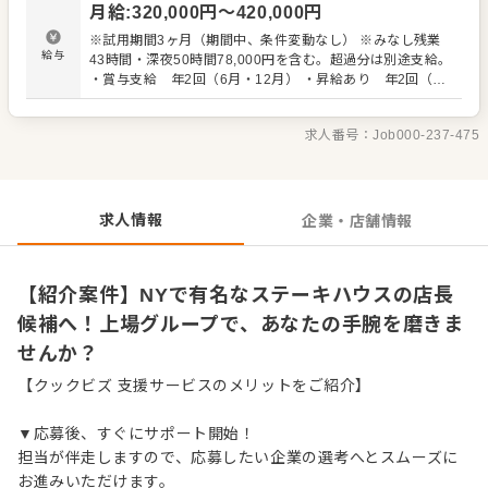
月給
:
320,000
円〜
420,000
円
利益管理・発注業務、在庫管理 ・スタッフの育成やマネジ
メント、シフト管理 ・グルメサイトの管理 ・チームビル
※試用期間3ヶ月（期間中、条件変動なし） ※みなし残業
ディング 入社後はスキルに合わせた業務からお任せします
給与
43時間・深夜50時間78,000円を含む。超過分は別途支給。
ので、徐々に業務の幅を広げていきましょう。現店長をは
・賞与支給 年2回（6月・12月） ・昇給あり 年2回（7
じめ本部スタッフがあなたの成長をサポートしますので、
月・1月） 年収例は400万円以上ありますし、書くと効果的
店長経験がない方も安心してスタートできる環境です。 将
かもしれません。 ＜年収例＞ 400万円～550万円
来のキャリアとして、SVやエリアマネージャーといった本
求人番号：
Job000-237-475
部職への昇格のチャンスもあり。独立をめざすなど、店舗
運営のノウハウも学べます。 ★上場企業のグループ企業の
ため安定性抜群◎退職金制度あり！ ★NYで有名なステーキ
ハウスを日本で展開！
求人情報
企業・店舗情報
【紹介案件】NYで有名なステーキハウスの店長
候補へ！上場グループで、あなたの手腕を磨きま
せんか？
【クックビズ 支援サービスのメリットをご紹介】
▼応募後、すぐにサポート開始！
担当が伴走しますので、応募したい企業の選考へとスムーズに
お進みいただけます。