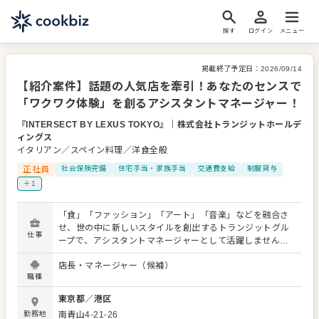
探す
ログイン
メニュー
掲載終了予定日：
2026/09/14
【紹介案件】話題の人気店を牽引！あなたのセンスで
「ワクワク体験」を創るアシスタントマネージャー！
『INTERSECT BY LEXUS TOKYO』
｜
株式会社トランジットホールデ
ィングス
イタリアン／スペイン料理／洋食全般
正社員
社会保険完備
住宅手当・家族手当
交通費支給
制服貸与
＋1
「食」「ファッション」「アート」「音楽」などを融合さ
せ、世の中に新しいスタイルを創出するトランジットグル
仕事
ープで、アシスタントマネージャーとして活躍しません
か？ 東京エリアのオリジナリティ豊かな店舗を、あなたの
店長・マネージャー（候補）
力で盛り上げてください！ お持ちの経験を活かして即戦力
職種
としてご活躍いただくことも、別業態で新たなスキルを身
につけることも可能。 多様な企業とのコラボカフェやレス
東京都
／
港区
トランで、幅広い経験を積みながらキャリアアップしたい
勤務地
南青山4-21-26
方に最適です。 アシスタントマネージャーとして、接客業