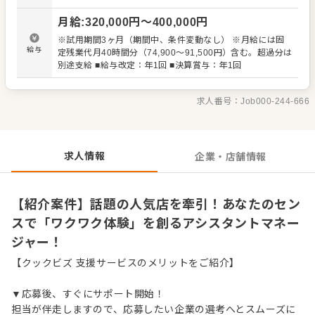
務を中心に、スタッフの管理・育成、売上管理など、店舗
月給
:
320,000
円〜
400,000
円
運営にかかわる業務全般をお任せします。 お客様の心が躍
るような、忘れられない特別なワクワク体験を提供し、
※試用期間3ヶ月（期間中、条件変動なし） ※月給には固
「さすがトランジット」と言われるお店を共に創りましょ
給与
定残業代月40時間分（74,900～91,500円）含む。超過分は
う。 スタッフの個性を尊重し、アイデアを歓迎する環境で
別途支給 ■給与改定：年1回 ■決算賞与：年1回
す。 ＜おすすめポイント＞ 有名ブランドや企業とのコラボ
店など、話題性の高い人気店を多数運営しています（銀座
ティファニー内の「ブルーボックスカフェ」など）。 年間
求人番号：
Job000-244-666
休日111日と、プライベートも充実。独自の福利厚生とし
て「社員公募制度」「副業制度」「パートナーシップ宣言
制度」「プレグナンシーサポート制度」などがあります。
求人情報
企業・店舗情報
【紹介案件】話題の人気店を牽引！あなたのセン
スで「ワクワク体験」を創るアシスタントマネー
ジャー！
【クックビズ 支援サービスのメリットをご紹介】
▼応募後、すぐにサポート開始！
担当が伴走しますので、応募したい企業の選考へとスムーズに