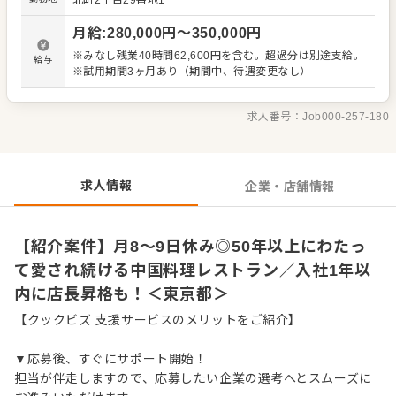
北町2丁目29番地1
いつでも相談できる安心のサポート体制があります。月1回
のWEB会議で他店の成功事例や課題を共有し、店舗運営の
月給
:
280,000
円〜
350,000
円
ノウハウを学ぶ機会も豊富です。 また、店長職はゴールで
はなく、その後のキャリアパスも多彩にご用意していま
※みなし残業40時間62,600円を含む。超過分は別途支給。
給与
す。実力や成長に応じて、さらに上のポジションを目指せ
※試用期間3ヶ月あり（期間中、待遇変更なし）
る環境です。 50年以上にわたり愛されてきた当社で、あな
たの経験を活かし、チーム一丸となってお客様に最高の食
事体験を追求していきましょう。
求人番号：
Job000-257-180
求人情報
企業・店舗情報
【紹介案件】月8～9日休み◎50年以上にわたっ
て愛され続ける中国料理レストラン／入社1年以
内に店長昇格も！＜東京都＞
【クックビズ 支援サービスのメリットをご紹介】
▼応募後、すぐにサポート開始！
担当が伴走しますので、応募したい企業の選考へとスムーズに