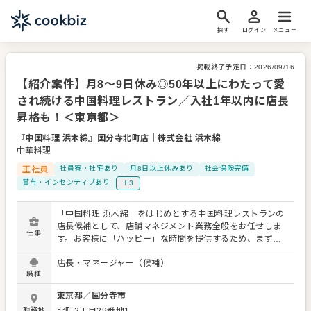
探す
ログイン
メニュー
掲載終了予定日：
2026/09/16
【紹介案件】月8～9日休み◎50年以上にわたって愛
され続ける中国料理レストラン／入社1年以内に店長
昇格も！＜東京都＞
『中国料理 浜木綿』国分寺北町店
｜
株式会社 浜木綿
中華料理
正社員
社員寮・社宅あり
月8日以上休みあり
社会保険完備
賞与・インセンティブあり
＋3
「中国料理 浜木綿」をはじめとする中国料理レストランの
店長候補として、店舗マネジメント業務全般をお任せしま
仕事
す。お客様に「ハッピー」な時間を提供するため、まずは
スタッフが「ハッピー」に働ける環境づくりを大切にして
店長・マネージャー（候補）
います。 主な業務は、売上管理、スタッフの育成、販促企
職種
画などです。調理業務は専門の調理スタッフが担当するた
め、マネジメントに専念できる環境です。 入社から1年以
東京都
／
国分寺市
内の店長昇格も可能で、店長同士の横のつながりが強く、
勤務地