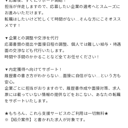
▼応募後、すぐにサポート開始！
担当が伴走しますので、応募したい企業の選考へとスムーズに
お進みいただけます。
転職はしたいけど忙しくて時間がない…そんな方にこそオスス
メです！
▼企業との調整や交渉を代行
応募書類の提出や面接日程の調整、個人では難しい給与・待遇
面の交渉なども代行いたします。
時間や手間のかかることなど全てお任せください！
▼内定獲得へ向けてサポート！
履歴書の書き方がわからない…面接に自信がない…という方も
安心。
企業ごとに担当がおりますので、履歴書作成や面接対策、求人
票には載っていない情報の提供などをおこない、あなたの転職
をサポートいたします。
★もちろん、これら支援サービスのご利用は一切無料★
※【紹介案件】と書かれた求人が対象です。