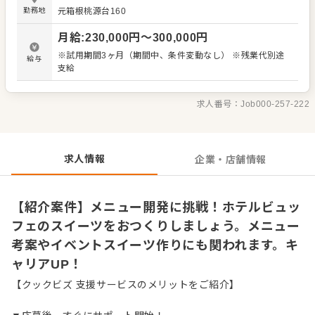
デアを活かしたオリジナルメニューを提案することも可能
勤務地
元箱根桃源台160
です。 経験が浅い方でも、様々な洋菓子・和菓子、シーズ
ンごとのイベントスイーツ作りに携わりながら、キャリア
月給
:
230,000
円〜
300,000
円
アップを目指せます。 オリックスグループの安定した基盤
のもと、パティシエとして大きく成長しませんか？ ＜おす
※試用期間3ヶ月（期間中、条件変動なし） ※残業代別途
給与
すめポイント＞ オリックスグループの安定した経営基盤で
支給
長く働けます。年間休日108日、離職率15%と働きやすい
環境です。
求人番号：
Job000-257-222
求人情報
企業・店舗情報
【紹介案件】メニュー開発に挑戦！ホテルビュッ
フェのスイーツをおつくりしましょう。メニュー
考案やイベントスイーツ作りにも関われます。キ
ャリアUP！
【クックビズ 支援サービスのメリットをご紹介】