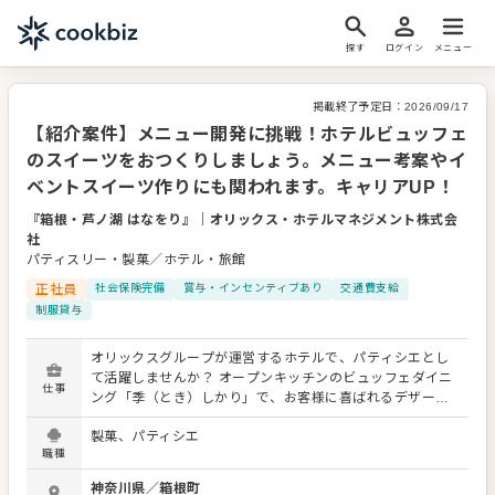
探す
ログイン
メニュー
掲載終了予定日：
2026/09/17
【紹介案件】メニュー開発に挑戦！ホテルビュッフェ
のスイーツをおつくりしましょう。メニュー考案やイ
ベントスイーツ作りにも関われます。キャリアUP！
『箱根・芦ノ湖 はなをり』
｜
オリックス・ホテルマネジメント株式会
社
パティスリー・製菓／ホテル・旅館
正社員
社会保険完備
賞与・インセンティブあり
交通費支給
制服貸与
オリックスグループが運営するホテルで、パティシエとし
て活躍しませんか？ オープンキッチンのビュッフェダイニ
仕事
ング「季（とき）しかり」で、お客様に喜ばれるデザート
を創り出すお仕事です。 あなたには、朝食・夕食時に提供
製菓、パティシエ
するデザートや、カフェラウンジの菓子の製作をお任せし
職種
ます。 仕入れから仕込み、仕上げまで、一貫して携わって
いただきます。メニュー開発は年4回実施。 あなたのアイ
神奈川県
／
箱根町