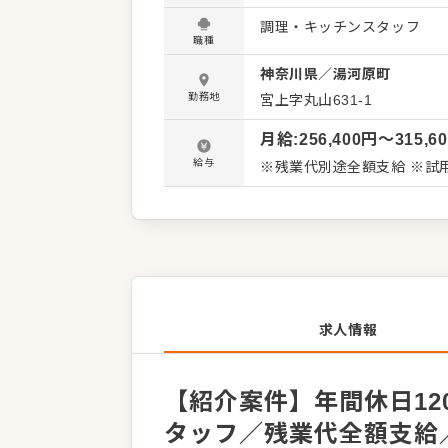
開業が続くため、重要なポ
調理・キッチンスタッフ
りの好環境です。 日本中のリゾートホテルから都市型リゾートホテルまで運営している当社。
職種
リゾートトラストグループは
神奈川県
／
湯河原町
ゾート企業グループ”として
自然とお客様の期待値も高く
勤務地
宮上字丸山631-1
がいを追求できます。これ
月給
:
256,400
円〜
315,6
です。 ＜充実の福利厚生＞ 年間最大4万円分支給されるポイントを使って、旅行、育児、介護
用品の購入等などができる"
給与
※残業代別途全額支給 ※試
やすい環境を作るための福利
ランスはしっかりと整って
求人情報
【紹介案件】年間休日1
タッフ／残業代全額支給