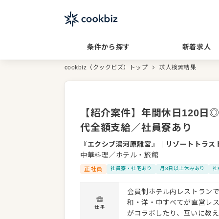
条件から探す
新着求人
cookbiz（クックビズ）トップ
求人検索結果
【紹介案件】年間休日120日
代全額支給／社員寮あり
『エクシブ湯河原離宮』
｜
リゾートトラス
中華料理／ホテル・旅館
正社員
社員寮・社宅あり
月8日以上休みあり
社
会員制ホテル内レストランで
和・洋・中すべてが直営レ
仕事
がコラボしたり、互いに教え