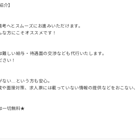
紹介】
選考へとスムーズにお進みいただけます。
んな方にこそオススメです！
は難しい給与・待遇面の交渉なども代行いたします。
ださい！
がない…という方も安心。
成や面接対策、求人票には載っていない情報の提供などをおこない、
は一切無料★
。