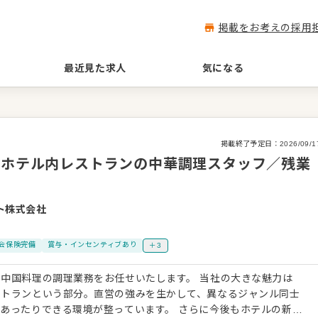
掲載をお考えの採用
最近見た求人
気になる
掲載終了予定日：
2026/09/1
◎ホテル内レストランの中華調理スタッフ／残業
ト株式会社
会保険完備
賞与・インセンティブあり
＋3
中国料理の調理業務をお任せいたします。 当社の大きな魅力は
ストランという部分。直営の強みを生かして、異なるジャンル同士
あったりできる環境が整っています。 さらに今後もホテルの新規