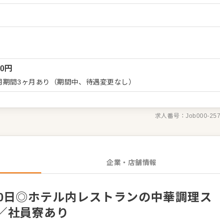
ストに就けるチャンスも多数！キャリアアップを狙う人にはぴった
、創業以来、会員権事業をメインに幅広い事業を展開する“総合リ
成長しています。 会員制ならではの上質な顧客が多い当ホテルは、
なります。 そのような中で、最高のひと時を生み出していくやり
までのスキルを活かし、更なる上級職などへステップアップも可能
00
円
カフェテリアプラン"や、時短勤務制度やカムバック制度など、働き
用期間3ヶ月あり（期間中、待遇変更なし）
厚生が整っております。 年間休日も120日あり、ワークライフバ
います。
求人番号：
Job000-25
企業・店舗情報
20日◎ホテル内レストランの中華調理ス
／社員寮あり