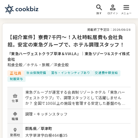
探す
ログイン
メニュー
掲載終了予定日：
2026/09/28
【紹介案件】寮費7千円～！入社時転居費も会社負
担。安定の東急グループで、ホテル調理スタッフ！
『東急ハーヴェストクラブ草津＆VIALA』
｜
東急リゾーツ&ステイ株式
会社
和食全般／ホテル・旅館／洋食全般
正社員
社会保険完備
賞与・インセンティブあり
交通費全額支給
制服貸与
東急グループが運営する会員制リゾートホテル「東急ハー
ヴェストクラブ」で、調理スタッフとして活躍しません
仕事
か？ 全国で100以上の施設を管理する安定した基盤のも
と、あなたの力を発揮してください。 あなたには、フレン
調理・キッチンスタッフ
チや和会席、ブッフェ、ベーカリーといった様々なレスト
職種
ランで、料理の仕込み・調理・盛り付けをお任せします。
セントラルキッチンに頼ることなく、その土地や地域なら
群馬県
／
草津町
ではの食材を活かした料理を提供。 ライブキッチンや料理
勤務地
大字草津字白根464番35
イベントを通じてお客様と直接会話する機会も豊富です。