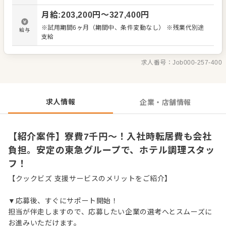
料理長がメニューを考えますが、アイデアを出すことも可
月給
:
203,200
円〜
327,400
円
能。彩り豊かな料理や焼きたてパンで、お客様に心地よい
空間を演出しましょう。 ＜おすすめポイント＞ 寮費は月
※試用期間6ヶ月（期間中、条件変動なし） ※残業代別途
給与
7,000円〜12,000円と格安です。全国転勤の場合、家賃は
支給
最大75%を会社が負担。 入社時の転居費用も負担します。
残業は20時間程度と少なめ。転勤の有無が選択でき、オン
ライン面接も可能です。
求人番号：
Job000-257-400
求人情報
企業・店舗情報
【紹介案件】寮費7千円～！入社時転居費も会社
負担。安定の東急グループで、ホテル調理スタッ
フ！
【クックビズ 支援サービスのメリットをご紹介】
▼応募後、すぐにサポート開始！
担当が伴走しますので、応募したい企業の選考へとスムーズに
お進みいただけます。