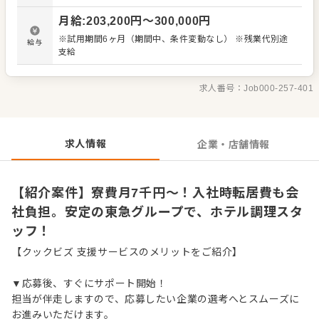
料理長がメニューを考えますが、アイデアを出すことも可
月給
:
203,200
円〜
300,000
円
能。彩り豊かな料理や焼きたてパンで、お客様に心地よい
空間を演出しましょう。 ＜おすすめポイント＞ 寮費は月
※試用期間6ヶ月（期間中、条件変動なし） ※残業代別途
給与
7,000円〜12,000円と格安です。全国転勤の場合、家賃は
支給
最大75%を会社が負担。 入社時の転居費用も負担します。
残業は20時間程度と少なめ。転勤の有無が選択でき、オン
ライン面接も可能です。
求人番号：
Job000-257-401
求人情報
企業・店舗情報
【紹介案件】寮費月7千円～！入社時転居費も会
社負担。安定の東急グループで、ホテル調理スタ
ッフ！
【クックビズ 支援サービスのメリットをご紹介】
▼応募後、すぐにサポート開始！
担当が伴走しますので、応募したい企業の選考へとスムーズに
お進みいただけます。