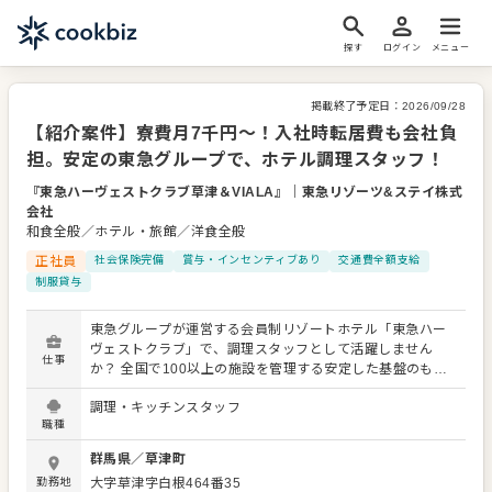
探す
ログイン
メニュー
掲載終了予定日：
2026/09/28
【紹介案件】寮費月7千円～！入社時転居費も会社負
担。安定の東急グループで、ホテル調理スタッフ！
『東急ハーヴェストクラブ草津＆VIALA』
｜
東急リゾーツ&ステイ株式
会社
和食全般／ホテル・旅館／洋食全般
正社員
社会保険完備
賞与・インセンティブあり
交通費全額支給
制服貸与
東急グループが運営する会員制リゾートホテル「東急ハー
ヴェストクラブ」で、調理スタッフとして活躍しません
仕事
か？ 全国で100以上の施設を管理する安定した基盤のも
と、あなたの力を発揮してください。 あなたには、フレン
調理・キッチンスタッフ
チや和会席、ブッフェ、ベーカリーといった様々なレスト
職種
ランで、料理の仕込み・調理・盛り付けをお任せします。
セントラルキッチンに頼ることなく、その土地や地域なら
群馬県
／
草津町
ではの食材を活かした料理を提供。 ライブキッチンや料理
勤務地
大字草津字白根464番35
イベントを通じてお客様と直接会話する機会も豊富です。