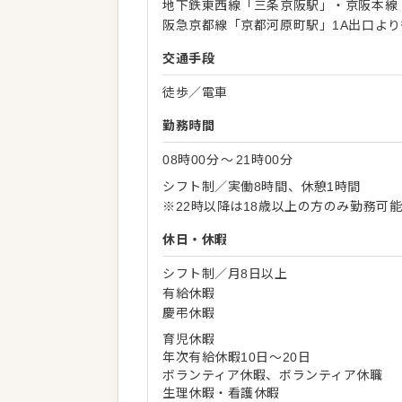
地下鉄東西線「三条京阪駅」・京阪本線
阪急京都線「京都河原町駅」1A出口より
交通手段
徒歩／電車
勤務時間
08時00分
〜
21時00分
シフト制／実働8時間、休憩1時間
※22時以降は18歳以上の方のみ勤務可
休日・休暇
シフト制／月8日以上
有給休暇
慶弔休暇
育児休暇
年次有給休暇10日～20日
ボランティア休暇、ボランティア休職
生理休暇・看護休暇