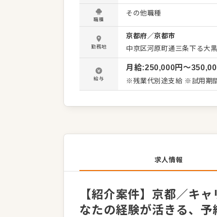
テルの「顔」としてお客様を
その他職種
び売上向上のための業務改善
職種
ストランなど他部署との連
京都府
／
京都市
の収益に直結します。 ＜おすすめポイント＞ 他部署との垣根が低く、風通しの良い職場です。
宿泊予約業務から企画立案
勤務地
中京区河原町通三条下る大黒町
月給
:
250,000
円〜
350,0
給与
※残業代別途支給 ※試用期
求人情報
【紹介案件】京都／キャ
なたの経験が活きる、予