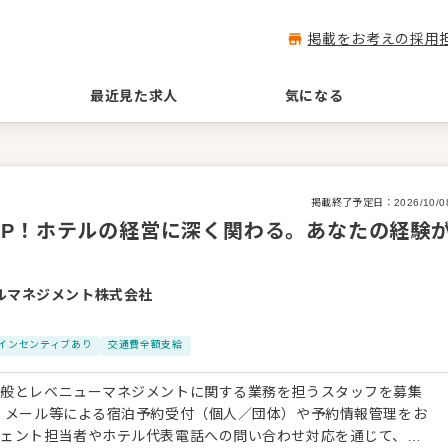
掲載をお考えの採用
最近見た求人
気になる
掲載終了予定日：
2026/10/0
UP！ホテルの経営に深く関わる。あなたの経験
ルマネジメント株式会社
インセンティブあり
交通費全額支給
全般とレベニューマネジメントに関する業務を担うスタッフを募集
、メール等による宿泊予約受付（個人／団体）や予約情報管理をお
ジェント担当者やホテル代表電話への問い合わせ対応を通じて、ホ