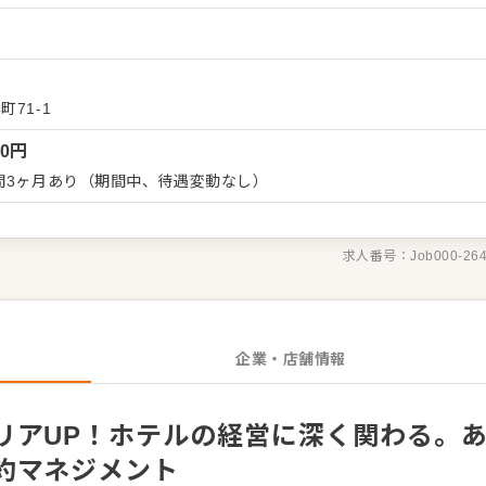
サポートしてください。 単なる事務作業ではなく、顧客満足およ
や企画の立案にも携わっていただきます。 フロント、ハウス、レ
携を重視するこじんまりとした組織で、あなたのアイデアがホテル
まで、ホテルの経営に深く関われるスキルを習得できます。
71-1
00
円
間3ヶ月あり（期間中、待遇変動なし）
求人番号：
Job000-26
企業・店舗情報
リアUP！ホテルの経営に深く関わる。
約マネジメント