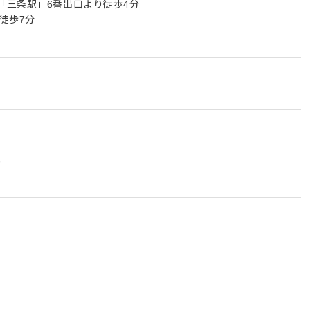
「三条駅」6番出口より徒歩4分
徒歩7分
能