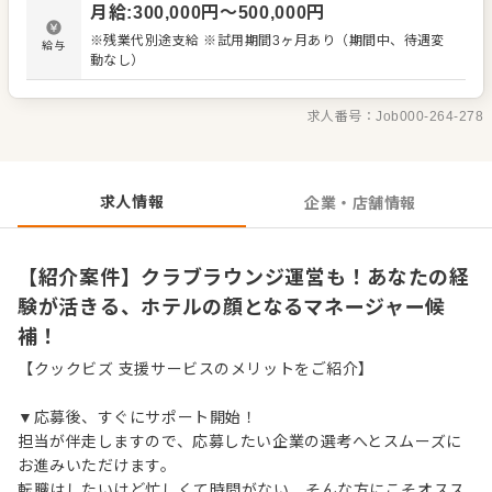
月給
:
300,000
円〜
500,000
円
携わることができます。ホテル運営全般を学び、プロフェ
ッショナルを目指す意欲的な方からのご応募をお待ちして
※残業代別途支給 ※試用期間3ヶ月あり（期間中、待遇変
給与
います。 ＜おすすめポイント＞ 経験豊富なマネージャーの
動なし）
もとで、ホテル運営に必要なスキルを学べます。 クラブラ
ウンジ運営やイベント企画など、ホテルの華やかな業務に
挑戦可能。
求人番号：
Job000-264-278
求人情報
企業・店舗情報
【紹介案件】クラブラウンジ運営も！あなたの経
験が活きる、ホテルの顔となるマネージャー候
補！
【クックビズ 支援サービスのメリットをご紹介】
▼応募後、すぐにサポート開始！
担当が伴走しますので、応募したい企業の選考へとスムーズに
お進みいただけます。
転職はしたいけど忙しくて時間がない…そんな方にこそオスス