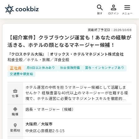
探す
ログイン
メニュー
掲載終了予定日：
2026/10/08
【紹介案件】クラブラウンジ運営も！あなたの経験が
活きる、ホテルの顔となるマネージャー候補！
『クロスホテル大阪』
｜
オリックス・ホテルマネジメント株式会社
和食全般／ホテル・旅館／洋食全般
正社員
月8日以上休みあり
社会保険完備
賞与・インセンティブあり
交通費全額支給
ホテル運営の中核を担うマネージャー候補として活躍しま
せんか？ 経験豊富な40代以上のマネージャーが在籍する環
仕事
境で、ホテル運営に必要なマネジメントスキルを徹底的に
習得できます。 あなたには、フロント業務（チェックイ
店長・マネージャー（候補）
ン・チェックアウト）に加え、人材育成、評価（1on1
職種
等）、 シフト管理といったマネジメント業務をお任せしま
す。 お客様の満足度（CS）向上に向けた取り組みや、ハウ
大阪府
／
大阪市
ス・レストランといった他部署との連携も重要なミッショ
勤務地
中央区心斎橋筋2-5-15
ンです。 経験に応じて、コンシェルジュ業務やクラブラウ
ンジの運営、アニバーサリーやイベントの企画・実行にも