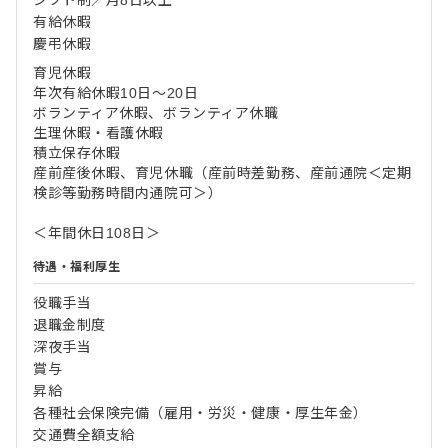
シフト制／月8日以上
有給休暇
慶弔休暇
育児休暇
年次有給休暇10日～20日
ボランティア休暇、ボランティア休職
生理休暇・看護休暇
積立保存休暇
産前産後休暇、育児休職（産前時差勤務、産前通院＜定期
検診等勤務時間内通院可＞）
＜年間休日108日＞
待遇・福利厚生
役職手当
退職金制度
深夜手当
賞与
昇給
各種社会保険完備（雇用・労災・健康・厚生年金）
交通費全額支給