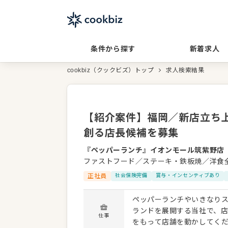
条件から探す
新着求人
cookbiz（クックビズ）トップ
求人検索結果
【紹介案件】福岡／新店立ち
創る店長候補を募集
『ペッパーランチ』イオンモール筑紫野店
ファストフード／ステーキ・鉄板焼／洋食
正社員
社会保険完備
賞与・インセンティブあり
ペッパーランチやいきなり
ランドを展開する当社で、店
仕事
をもって店舗を動かしてくだ