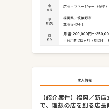
ッフの採用・育成、販促企
店長・マネージャー（候補
ダーシップで、お客様に愛
職種
い。 運営ブランドは多岐に
福岡県
／
筑紫野市
リア内での異動や新店舗立ち
の高さが当社の誇りです。 ＜おすすめポイント＞ 転居を伴う異動なしで腰を据えて働けます。
勤務地
立明寺434-1
社員割引や借上げ社宅制度な
月給
:
200,000
円〜
250,0
望により新店舗立ち上げに
給与
※試用期間3ヶ月（期間中、
求人情報
【紹介案件】福岡／新店
で、理想の店を創る店長