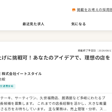
掲載をお考えの採用
最近見た求人
気になる
掲載終了予定日：
2026/08/1
上げに挑戦可！あなたのアイデアで、理想の店を
｜
株式会社イートスタイル
全般
交通費支給
ステーキ、サーティワン、久世福商店、居酒屋など多岐にわたるブ
長候補を募集します。 これまでの店長経験を活かし、大きな裁量
さる方をお待ちしています。 主な業務は、売上管理・分析、スタ