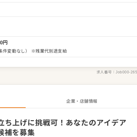
画の実施といった店舗運営のマネジメント全般です。あなたのリー
）
され、スタッフが生き生きと働ける理想の店舗を創り上げてくださ
わたり、様々な業態でスキルを磨けるのも魅力です。 希望すればエ
上げへの挑戦も可能。 風通しの良い社風が根付いており、定着率
ど福利厚生が充実。 高い社員定着率が「働きやすさ」を証明。希
00
円
挑戦可能です。
条件変動なし） ※残業代別途支給
求人番号：
Job000-26
企業・店舗情報
立ち上げに挑戦可！あなたのアイデア
候補を募集