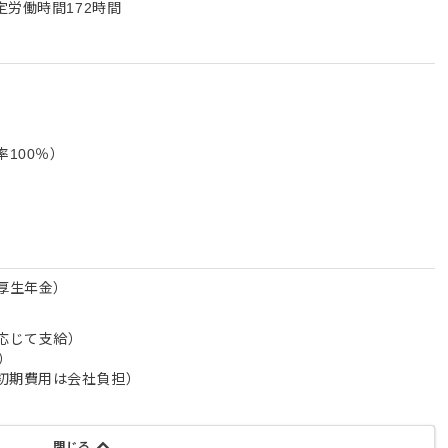
定労働時間172時間
100％）
厚生年金）
応じて支給）
）
初期費用は会社負担）
閉じる