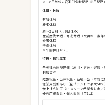
※1ヶ月単位の変形労働時間制 ※月間所
休日・休暇
有給休暇
慶弔休暇
週休2日制（月8日休み）
産前産後休暇・育児休暇（取得率・復帰率
介護休暇
特別休暇
※年間休日107日
待遇・福利厚生
各種社会保険完備（雇用・労災・健康・
制服貸与
結婚祝金・出産祝金・勤続手当（年数に
従業員割引あり（全ブランドで最大50％
借上社宅制度（I・Uターン希望者対象／
優秀店舗表彰・個人表彰（年1回）