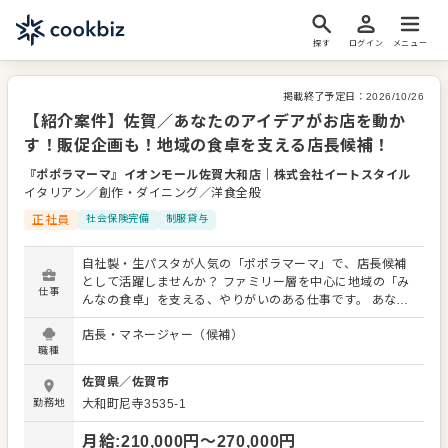
探す
ログイン
メニュー
掲載終了予定日：
2026/10/26
【紹介案件】佐賀／あなたのアイデアがお店を動か
す！販促企画も！地域の食卓を支える店長候補！
『ポポラマーマ』イオンモール佐賀大和店
｜
株式会社イートスタイル
イタリアン／創作・ダイニング／洋食全般
正社員
社会保険完備
制服貸与
自社製・生パスタが人気の「ポポラマーマ」で、店長候補
として活躍しませんか？ ファミリー層を中心に地域の「み
仕事
んなの食卓」を支える、やりがいのある仕事です。 あなた
には、店舗運営管理全般をお任せします。具体的には、ス
店長・マネージャー（候補）
タッフの育成・シフト管理、売上や経費の管理、接客品質
職種
の向上など、「人の管理」「お金の管理」「現場の仕組み
づくり」が大きな柱となります。 マニュアルやOJTが整っ
佐賀県
／
佐賀市
ており、異業種・飲食未経験の方も安心。接客・調理を経
勤務地
大和町尼寺3535-1
験しながら店舗運営の全体像を理解し、段階的に店長へと
ステップアップできます。商業施設内の店舗が中心なの
月給
:
210,000
円〜
270,000
円
で、施設イベントやシーズンごとの販促企画に関わり、あ