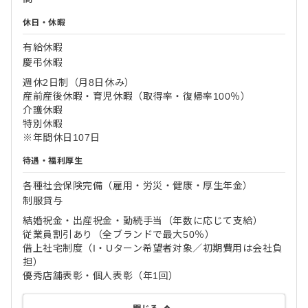
休日・休暇
有給休暇
慶弔休暇
週休2日制（月8日休み）
産前産後休暇・育児休暇（取得率・復帰率100％）
介護休暇
特別休暇
※年間休日107日
待遇・福利厚生
各種社会保険完備（雇用・労災・健康・厚生年金）
制服貸与
結婚祝金・出産祝金・勤続手当（年数に応じて支給）
従業員割引あり（全ブランドで最大50％）
借上社宅制度（I・Uターン希望者対象／初期費用は会社負
担）
優秀店舗表彰・個人表彰（年1回）