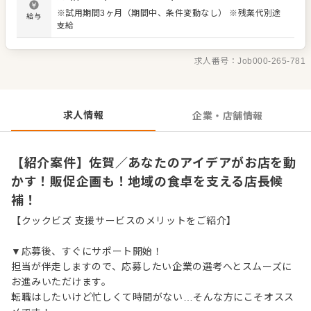
なたのアイデアを活かせます。 ＜おすすめポイント＞ 段階
※試用期間3ヶ月（期間中、条件変動なし） ※残業代別途
給与
的に店長へのキャリアアップが目指せます。販促企画にも
支給
関われ、あなたのアイデアを活かせます。
求人番号：
Job000-265-781
求人情報
企業・店舗情報
【紹介案件】佐賀／あなたのアイデアがお店を動
かす！販促企画も！地域の食卓を支える店長候
補！
【クックビズ 支援サービスのメリットをご紹介】
▼応募後、すぐにサポート開始！
担当が伴走しますので、応募したい企業の選考へとスムーズに
お進みいただけます。
転職はしたいけど忙しくて時間がない…そんな方にこそオスス