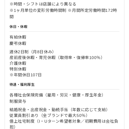
※時間・シフトは店舗により異なる
※1ヶ月単位の変形労働時間制 ※月間所定労働時間172時
間
休日・休暇
有給休暇
慶弔休暇
週休2日制（月8日休み）
産前産後休暇・育児休暇（取得率・復帰率100％）
介護休暇
特別休暇
※年間休日107日
待遇・福利厚生
各種社会保険完備（雇用・労災・健康・厚生年金）
制服貸与
結婚祝金・出産祝金・勤続手当（年数に応じて支給）
従業員割引あり（全ブランドで最大50％）
借上社宅制度（I・Uターン希望者対象／初期費用は会社負
担）