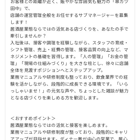
お客様との距離が近く、賑やかな雰囲気も魅力の「串カツ
田中」で、
店舗の運営管理全般をお任せするサブマネージャーを募集
します！
居酒屋業態ならではの活気ある店づくりを、あなたの手で
牽引しませんか？
入社後は、接客や調理を経験しながら、スタッフの育成・
シフト管理、売上・経費の管理、接客品質の向上など、マ
ネジメントの基礎を習得します。「人の管理」「お金の管
理」「現場の仕組みづくり」を大きな柱とし、徐々に店舗
全体を見渡すポジションへとステップアップ。
業務マニュアルや研修制度も整っており、飲食業界での経
験を活かしながら、段階的に成長できる環境です。「いら
っしゃいませ！」の元気な声や、ちょっとした雑談が魅力
となる店づくりを楽しめる方を歓迎します。
＜おすすめポイント＞
居酒屋業態ならではの活気と接客を楽しめます。
業務マニュアルや研修制度が整っており、段階的にキャリ
アアップが目指せます。ディナー帯が中心の営業で、居心