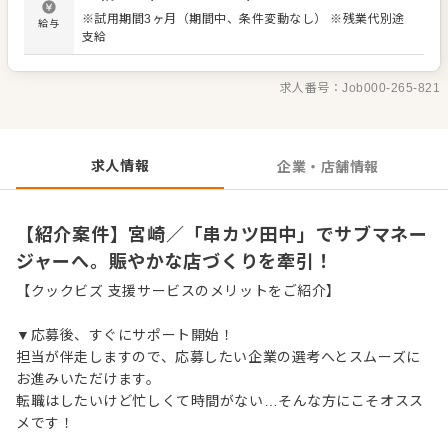
や、ちょっとした雑談が魅力となる店づくりを楽しめる方
※試用期間3ヶ月（期間中、条件変動なし） ※残業代別途
給与
を歓迎します。 ＜おすすめポイント＞ 居酒屋業態ならでは
支給
の活気と接客を楽しめます。 業務マニュアルや研修制度が
整っており、段階的にキャリアアップが目指せます。ディ
ナー帯が中心の営業で、居心地や雰囲気づくりに注力でき
求人番号：
Job000-265-821
ます。
求人情報
企業・店舗情報
【紹介案件】宮崎／「串カツ田中」でサブマネー
ジャーへ。賑やかな店づくりを牽引！
【クックビズ 支援サービスのメリットをご紹介】
▼応募後、すぐにサポート開始！
担当が伴走しますので、応募したい企業の選考へとスムーズに
お進みいただけます。
転職はしたいけど忙しくて時間がない…そんな方にこそオスス
メです！