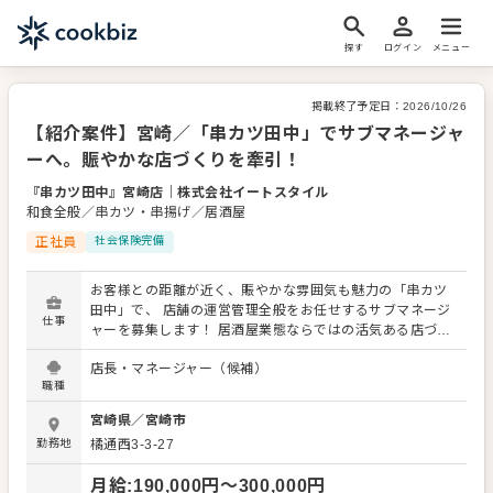
探す
ログイン
メニュー
掲載終了予定日：
2026/10/26
【紹介案件】宮崎／「串カツ田中」でサブマネージャ
ーへ。賑やかな店づくりを牽引！
『串カツ田中』宮崎店
｜
株式会社イートスタイル
和食全般／串カツ・串揚げ／居酒屋
正社員
社会保険完備
お客様との距離が近く、賑やかな雰囲気も魅力の「串カツ
田中」で、 店舗の運営管理全般をお任せするサブマネージ
仕事
ャーを募集します！ 居酒屋業態ならではの活気ある店づく
りを、あなたの手で牽引しませんか？ 入社後は、接客や調
店長・マネージャー（候補）
理を経験しながら、スタッフの育成・シフト管理、売上・
職種
経費の管理、接客品質の向上など、マネジメントの基礎を
習得します。「人の管理」「お金の管理」「現場の仕組み
宮崎県
／
宮崎市
づくり」を大きな柱とし、徐々に店舗全体を見渡すポジシ
勤務地
橘通西3-3-27
ョンへとステップアップ。 業務マニュアルや研修制度も整
っており、飲食業界での経験を活かしながら、段階的に成
月給
:
190,000
円〜
300,000
円
長できる環境です。「いらっしゃいませ！」の元気な声