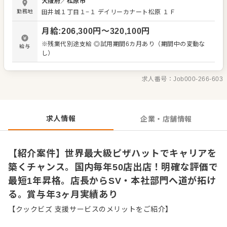
大阪府
／
松原市
富で、最短1年での昇格実績も。 店長経験後は、複数店舗
勤務地
田井城１丁目１−１ デイリーカナート松原 １Ｆ
を統括するスーパーバイザー、または本社（サポートセン
ター）でキャリアを築く道が拓けます。実際に商品開発、
月給
:
206,300
円〜
320,100
円
マーケティング、人事、IT部門などで活躍する先輩も多
数。あなたの理想のキャリアを実現してください。 ＜おす
※残業代別途支給 ◎試用期間6カ月あり（期間中の変動な
給与
すめポイント＞ 未経験でも「ピザハットアカデミー」によ
し）
る3ヶ月間の研修で安心。残業代は全額支給、賞与は年間3
ヶ月分の実績があります。全国型に加え、転勤のない「エ
リア限定社員」も選択可能。ライフスタイルに合わせた働
求人番号：
Job000-266-603
き方を実現できます。
求人情報
企業・店舗情報
【紹介案件】世界最大級ピザハットでキャリアを
築くチャンス。国内毎年50店出店！明確な評価で
最短1年昇格。店長からSV・本社部門へ道が拓け
る。賞与年3ヶ月実績あり
【クックビズ 支援サービスのメリットをご紹介】