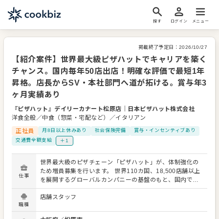
探す
ログイン
メニュー
掲載終了予定日：
2026/10/27
【紹介案件】世界最大級ピザハットでキャリアを築く
チャンス。国内毎年50店出店！明確な評価で最短1年
昇格。店長からSV・本社部門へ道が拓ける。賞与年3
ヶ月実績あり
『ピザハット』デイリーカナート松原店
｜
日本ピザハット株式会社
洋食全般／中食（惣菜・宅配など）／イタリアン
正社員
月8日以上休みあり
社会保険完備
賞与・インセンティブあり
交通費全額支給
＋1
世界最大級のピザチェーン「ピザハット」が、体制強化の
ため増員募集を行います。 世界110カ国、18,500店舗以上
仕事
を展開するグローバルカンパニーの基盤のもと、国内でも
毎年50店舗の新規出店を計画中。高まるデリバリー需要を
店舗スタッフ
追い風に成長を続けています。 【仕事内容】 入社後はまず
職種
店長を目指し、店舗運営や売上管理をお任せします。成長
中の企業だからこそ、明確な評価基準のもと昇格機会も豊