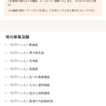
ご応募後は窓口よりお電話、メールにてご連絡いたします。（0120-50-9912/窓
口）
※お電話の際は「クックビズを見た」とお伝えくださると受付がスムーズです。
他の募集店舗
『ピザハット』都島店
『ピザハット』堺大野芝店
『ピザハット』貝塚店
『ピザハット』長居店
『ピザハット』あべの美章園店
『ピザハット』みなと通市岡店
『ピザハット』住之江加賀屋店
『ピザハット』南海千代田駅前店