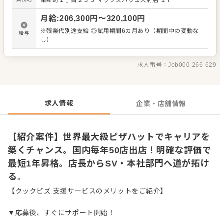
東新町１丁目２３５ マックスバリュ大府店 １Ｆ
を統括するスーパーバイザー、または本社（サポートセン
ター）でキャリアを築く道が拓けます。実際に商品開発、
月給
:
206,300
円〜
320,100
円
マーケティング、人事、IT部門などで活躍する先輩も多
数。あなたの理想のキャリアを実現してください。 ＜おす
※残業代別途支給 ◎試用期間6カ月あり（期間中の変動な
給与
すめポイント＞ 未経験でも「ピザハットアカデミー」によ
し）
る3ヶ月間の研修で安心。残業代は全額支給、賞与は年間3
ヶ月分の実績があります。全国型に加え、転勤のない「エ
リア限定社員」も選択可能。ライフスタイルに合わせた働
求人番号：
Job000-266-629
き方を実現できます。
求人情報
企業・店舗情報
【紹介案件】世界最大級ピザハットでキャリアを
築くチャンス。国内毎年50店出店！明確な評価で
最短1年昇格。店長からSV・本社部門へ道が拓け
る。
【クックビズ 支援サービスのメリットをご紹介】
▼応募後、すぐにサポート開始！