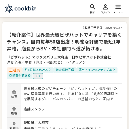
探す
ログイン
メニュー
掲載終了予定日：
2026/10/27
【紹介案件】世界最大級ピザハットでキャリアを築く
チャンス。国内毎年50店出店！明確な評価で最短1年
昇格。店長からSV・本社部門へ道が拓ける。
『ピザハット』マックスバリュ大府店
｜
日本ピザハット株式会社
洋食全般／中食（惣菜・宅配など）／イタリアン
正社員
月8日以上休みあり
社会保険完備
賞与・インセンティブあり
交通費全額支給
＋1
世界最大級のピザチェーン「ピザハット」が、体制強化の
ため増員募集を行います。 世界110カ国、18,500店舗以上
仕事
を展開するグローバルカンパニーの基盤のもと、国内でも
毎年50店舗の新規出店を計画中。高まるデリバリー需要を
店舗スタッフ
追い風に成長を続けています。 【仕事内容】 入社後はまず
職種
店長を目指し、店舗運営や売上管理をお任せします。成長
中の企業だからこそ、明確な評価基準のもと昇格機会も豊
愛知県
／
大府市
富で、最短1年での昇格実績も。 店長経験後は、複数店舗
勤務地