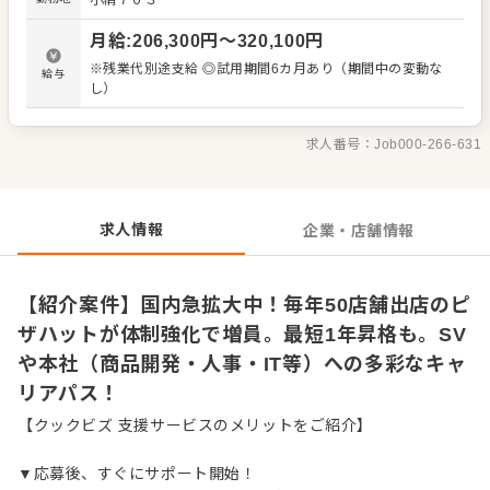
小絹７０３
を統括するスーパーバイザー、または本社（サポートセン
ター）でキャリアを築く道が拓けます。実際に商品開発、
月給
:
206,300
円〜
320,100
円
マーケティング、人事、IT部門などで活躍する先輩も多
数。あなたの理想のキャリアを実現してください。 ＜おす
※残業代別途支給 ◎試用期間6カ月あり（期間中の変動な
給与
すめポイント＞ 未経験でも「ピザハットアカデミー」によ
し）
る3ヶ月間の研修で安心。残業代は全額支給、賞与は年間3
ヶ月分の実績があります。全国型に加え、転勤のない「エ
リア限定社員」も選択可能。ライフスタイルに合わせた働
求人番号：
Job000-266-631
き方を実現できます。
求人情報
企業・店舗情報
【紹介案件】国内急拡大中！毎年50店舗出店のピ
ザハットが体制強化で増員。最短1年昇格も。SV
や本社（商品開発・人事・IT等）への多彩なキャ
リアパス！
【クックビズ 支援サービスのメリットをご紹介】
▼応募後、すぐにサポート開始！