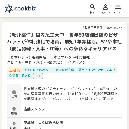
探す
ログイン
メニュー
掲載終了予定日：
2026/10/27
【紹介案件】国内急拡大中！毎年50店舗出店のピザ
ハットが体制強化で増員。最短1年昇格も。SVや本社
（商品開発・人事・IT等）への多彩なキャリアパス！
『ピザハット』谷和原店
｜
日本ピザハット株式会社
洋食全般／中食（惣菜・宅配など）／イタリアン
正社員
月8日以上休みあり
社会保険完備
賞与・インセンティブあり
交通費全額支給
＋1
世界最大級のピザチェーン「ピザハット」が、体制強化の
ため増員募集を行います。 世界110カ国、18,500店舗以上
仕事
を展開するグローバルカンパニーの基盤のもと、国内でも
毎年50店舗の新規出店を計画中。高まるデリバリー需要を
店舗スタッフ
追い風に成長を続けています。 【仕事内容】 入社後はまず
職種
店長を目指し、店舗運営や売上管理をお任せします。成長
中の企業だからこそ、明確な評価基準のもと昇格機会も豊
茨城県
／
つくばみらい市
富で、最短1年での昇格実績も。 店長経験後は、複数店舗
勤務地