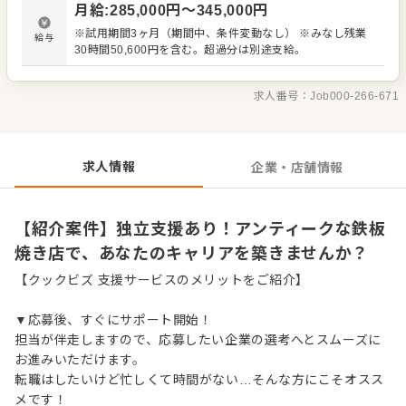
月給
:
285,000
円〜
345,000
円
独立するか、ご自身のキャリアを選べます。あなたの熱意
で、お客様に愛されるお店を創り上げてください。 ＜おす
※試用期間3ヶ月（期間中、条件変動なし） ※みなし残業
給与
すめポイント＞ 独立支援制度があり、将来のキャリアを選
30時間50,600円を含む。超過分は別途支給。
べます。 上質な鉄板焼きと秋田牛を扱え、調理・食材の知
識が深まります。 OJTや研修が充実し、マネジメントスキ
ルが身につきます。
求人番号：
Job000-266-671
求人情報
企業・店舗情報
【紹介案件】独立支援あり！アンティークな鉄板
焼き店で、あなたのキャリアを築きませんか？
【クックビズ 支援サービスのメリットをご紹介】
▼応募後、すぐにサポート開始！
担当が伴走しますので、応募したい企業の選考へとスムーズに
お進みいただけます。
転職はしたいけど忙しくて時間がない…そんな方にこそオスス
メです！