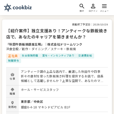
探す
ログイン
メニュー
掲載終了予定日：
2026/10/29
【紹介案件】独立支援あり！アンティークな鉄板焼き
店で、あなたのキャリアを築きませんか？
『秋田牛鉄板焼銀座五明』
｜
株式会社ドリームリンク
洋食全般／創作・ダイニング／ステーキ・鉄板焼
正社員
社会保険完備
賞与・インセンティブあり
交通費支給
制服貸与
アンティーク調の上品な店内で、厳選した秋田牛や四季
折々の食材を使った鉄板焼き料理を提供するお店で、店長
仕事
候補として活躍しませんか？上質な空間で、あなたのマネ
ジメントスキルとホスピタリティを発揮してください。 主
ホール・サービススタッフ
な業務は、仕入れ・発注業務、在庫管理、仕込み、接客、
職種
調理補助、レジ・会計といった現場業務から、店舗運営、
管理業務、販促企画、アルバイトの採用・教育まで、多岐
東京都
／
中央区
にわたります。OJTやコンプライアンス研修が充実してい
勤務地
銀座6-4-18 マキシドピアビル B1F
るため、安心して店舗運営に必要なスキルを習得できま
す。 独立支援制度があるため、将来、管理職を目指すか、