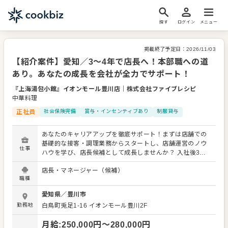
探す
ログイン
メニュー
掲載終了予定日：
2026/11/03
【紹介案件】愛知／3〜4年で店長へ！本部職への道
あり。あなたの成長を会社が全力でサポート！
『上海湯包小館』イオンモール豊川店
｜
株式会社ファイブレシピ
中華料理
正社員
社会保険完備
賞与・インセンティブあり
制服貸与
あなたのキャリアアップを徹底サポート！まずは店舗での
基礎的な接客・調理業務からスタートし、店舗運営のノウ
仕事
ハウを学び、店長候補として成長しませんか？ 入社後3〜4
年を目途に店長として店舗運営をお任せします。具体的に
店長・マネージャー（候補）
は、売上管理、アルバイトのシフト管理、スタッフ教育な
職種
ど、経営に必要なスキルを段階的に習得できます。 その後
は複数店舗を管理するエリアマネジャーへのステップアッ
愛知県
／
豊川市
プ、さらには【商品開発】・【新業態開発】・【店舗開
勤務地
白鳥町兎足1-16
イオンモール豊川2F
発】・【人事】といった管理部門へのキャリアチェンジも
可能。あなたの成長意欲がある分だけ、活躍の場が広がる
月給
:
250,000
円〜
280,000
円
環境です。 ＜おすすめポイント＞ 店長・エリアマネジャー