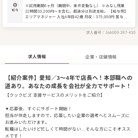
はもちろん、**本部職（商品開発・人事など）**へのキャリ
※試用期間6ヶ月（期間中、条件変動なし） ※みなし残業
アパスが明確です。 入社後3〜4年で店長を目指せ、あなた
給与
22時間33,200円～を含む。超過分は別途支給。 【給与例】
の成長を会社が全面的にサポートします。
エリアマネジャー 入社4年目42歳 月収：375,000円 賞与：
1,050,000円 年収：5,550,000円 店長 入社3年目(新卒社
員)23歳 月収：310,000円 賞与：930,000円 年収：
求人番号：
Job000-267-430
4,650,000円
求人情報
企業・店舗情報
【紹介案件】愛知／3〜4年で店長へ！本部職への
道あり。あなたの成長を会社が全力でサポート！
【クックビズ 支援サービスのメリットをご紹介】
▼応募後、すぐにサポート開始！
担当が伴走しますので、応募したい企業の選考へとスムーズに
お進みいただけます。
転職はしたいけど忙しくて時間がない…そんな方にこそオスス
メです！