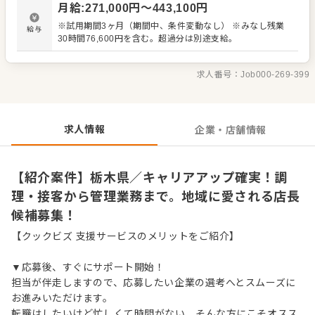
月給
:
271,000
円〜
443,100
円
※試用期間3ヶ月（期間中、条件変動なし） ※みなし残業
給与
30時間76,600円を含む。超過分は別途支給。
求人番号：
Job000-269-399
求人情報
企業・店舗情報
【紹介案件】栃木県／キャリアアップ確実！調
理・接客から管理業務まで。地域に愛される店長
候補募集！
【クックビズ 支援サービスのメリットをご紹介】
▼応募後、すぐにサポート開始！
担当が伴走しますので、応募したい企業の選考へとスムーズに
お進みいただけます。
転職はしたいけど忙しくて時間がない…そんな方にこそオスス