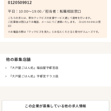
0120509912
平日：10:00〜19:00
／
担当者：
転職相談窓口
こちらの求人は、弊社クックビズの支援サービス通じて選考を行います。
ご応募後は窓口よりお電話、メールにてご連絡いたします。（0120-50-9912/窓
口）
※お電話の際は「クックビズを見た」とお伝えくださると受付がスムーズです。
他の募集店舗
『大戸屋ごはん処』福田屋宇都宮店
『大戸屋ごはん処』宇都宮テラス店
この企業が募集している他の求人情報