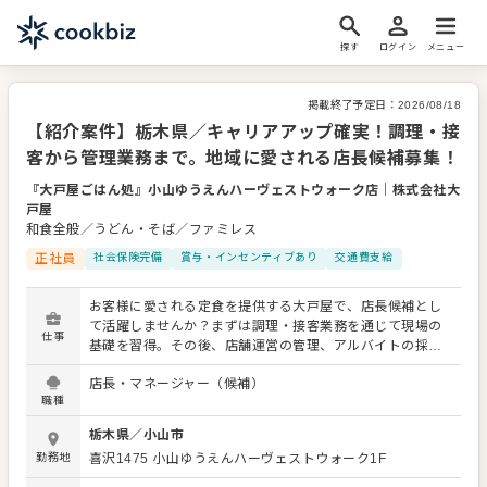
探す
ログイン
メニュー
掲載終了予定日：
2026/08/18
【紹介案件】栃木県／キャリアアップ確実！調理・接
客から管理業務まで。地域に愛される店長候補募集！
『大戸屋ごはん処』小山ゆうえんハーヴェストウォーク店
｜
株式会社大
戸屋
和食全般／うどん・そば／ファミレス
正社員
社会保険完備
賞与・インセンティブあり
交通費支給
お客様に愛される定食を提供する大戸屋で、店長候補とし
て活躍しませんか？まずは調理・接客業務を通じて現場の
仕事
基礎を習得。その後、店舗運営の管理、アルバイトの採
用・育成といったマネジメント業務を主に担当していただ
店長・マネージャー（候補）
きます。 充実した研修とサポート体制のもと、段階的に店
職種
長へステップアップ可能。安定した大手チェーンで、地域
に根差した店舗経営のプロを目指しましょう。 ＜おすすめ
栃木県
／
小山市
ポイント＞ 大手チェーンの安定した経営基盤で長く働けま
勤務地
喜沢1475 小山ゆうえんハーヴェストウォーク1F
す。調理・接客からマネジメントまで幅広く学べます。