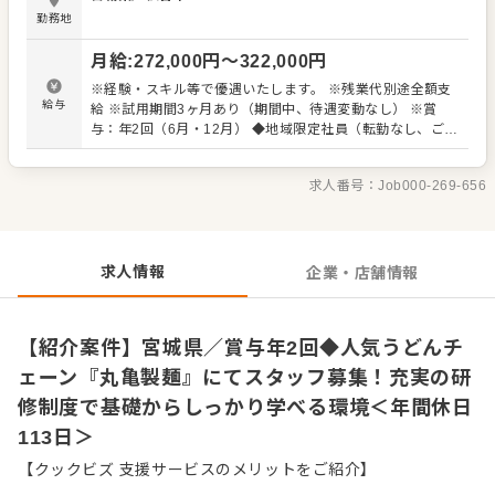
る環境があります！ ■評価の8割がお客様満足！ 丸亀製麺
勤務地
は、売上よりも""お客様に喜んで頂くこと""を第一に考えて
います。 そのため、店長の評価も【売上/利益2割、お客様
月給
:
272,000
円〜
322,000
円
満足8割】 お客様を想う行動が評価につながるため、お客
様に本気で向き合える環境があります！ ▼2日間／東京で
※経験・スキル等で優遇いたします。 ※残業代別途全額支
集合研修 まずは企業理解を深めていただくために、座学に
給与
給 ※試用期間3ヶ月あり（期間中、待遇変動なし） ※賞
て経営理念や社内規定を学んでいただきます。 ▼3ヶ月間
与：年2回（6月・12月） ◆地域限定社員（転勤なし、ご自
／宮城・神奈川・兵庫の研修センターにて基礎研修 すぐに
宅から90分圏内の配属となります） 月給：272,000円以上
店舗デビュー！ではなく、安心してしっかりと基本を身に
（別途手当支給） ◎年収イメージ：439～515万円 ◆全国
着けていただきます。 ▼2ヶ月間／各エリアの教育指定店
求人番号：
Job000-269-656
社員（転居を伴う転勤の可能性あり） 月給：282,000円以
舗での実地研修 店舗にて2ヶ月の研修後、実際の営業を通
上（別途手当支給） ◎年収イメージ：456～532万円 【年
じて更なるスキルUPを感じられます。 その後は副店長から
収例】 526万円／30歳・入社5年目／月給34万円＋賞与＋
店長へ！さらに新店の立上げや複数店舗管理など経験業務
諸手当 450万円／25歳・入社1年目／月給28万円＋賞与＋
の幅を広げ、複数店舗を管轄するエリアマネージャーを目
諸手当 想定年収 4390000～5320000円
求人情報
企業・店舗情報
指すことができます！
【紹介案件】宮城県／賞与年2回◆人気うどんチ
ェーン『丸亀製麺』にてスタッフ募集！充実の研
修制度で基礎からしっかり学べる環境＜年間休日
113日＞
【クックビズ 支援サービスのメリットをご紹介】