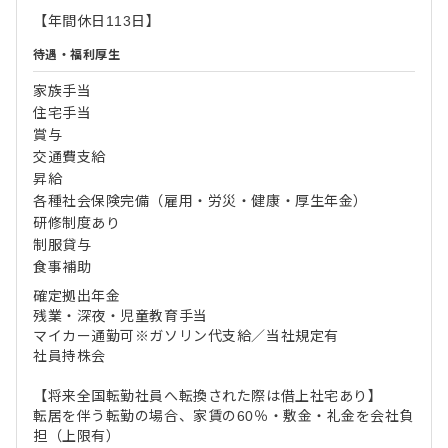
【年間休日113日】
待遇・福利厚生
家族手当
住宅手当
賞与
交通費支給
昇給
各種社会保険完備（雇用・労災・健康・厚生年金）
研修制度あり
制服貸与
食事補助
確定拠出年金
残業・深夜・児童教育手当
マイカー通勤可※ガソリン代支給／当社規定有
社員持株会
【将来全国転勤社員へ転換された際は借上社宅あり】
転居を伴う転勤の場合、家賃の60％・敷金・礼金を会社負
担（上限有）