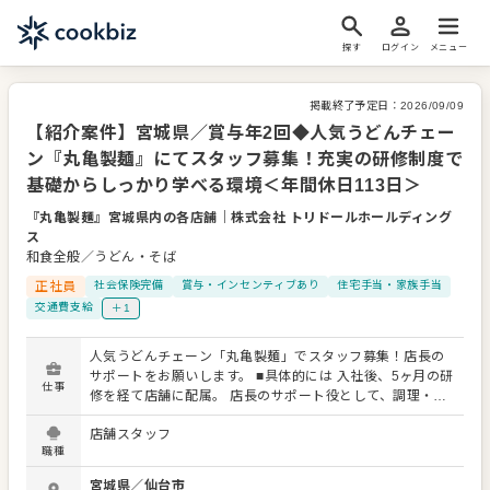
探す
ログイン
メニュー
掲載終了予定日：
2026/09/09
【紹介案件】宮城県／賞与年2回◆人気うどんチェー
ン『丸亀製麺』にてスタッフ募集！充実の研修制度で
基礎からしっかり学べる環境＜年間休日113日＞
『丸亀製麺』宮城県内の各店舗
｜
株式会社 トリドールホールディング
ス
和食全般／うどん・そば
正社員
社会保険完備
賞与・インセンティブあり
住宅手当・家族手当
交通費支給
＋1
人気うどんチェーン「丸亀製麺」でスタッフ募集！店長の
サポートをお願いします。 ■具体的には 入社後、5ヶ月の研
仕事
修を経て店舗に配属。 店長のサポート役として、調理・接
客・スタッフの教育、マネジメントもじっくり学んでいた
店舗スタッフ
だけます。 品質管理・衛生管理・地域のお客様に喜ばれる
職種
企画の立案＆実行などを、スタッフと協力して行います。
★入社後の研修を始め、充実の研修制度で着実に成長でき
宮城県
／
仙台市