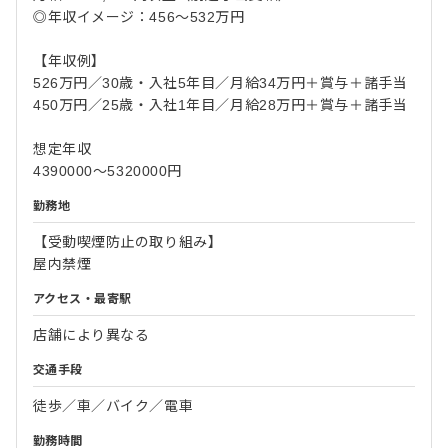
◎年収イメージ：456～532万円
【年収例】
526万円／30歳・入社5年目／月給34万円＋賞与＋諸手当
450万円／25歳・入社1年目／月給28万円＋賞与＋諸手当
想定年収
4390000～5320000円
勤務地
【受動喫煙防止の取り組み】
屋内禁煙
アクセス・最寄駅
店舗により異なる
交通手段
徒歩／車／バイク／電車
勤務時間