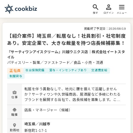
探す
ログイン
メニュー
掲載終了予定日：
2026/08/19
【紹介案件】埼玉県／転居なし！社員割引・社宅制度
あり。安定企業で、大きな裁量を持つ店長候補募集！
『サーティワンアイスクリーム』川越ウニクス店
｜
株式会社イートスタ
イル
パティスリー・製菓／ファストフード／食品・小売・流通
正社員
社会保険完備
賞与・インセンティブあり
交通費支給
制服貸与
転居を伴う異動なしで、地元に腰を据えて活躍しません
か？サーティワンや久世福商店、居酒屋など多岐にわたる
仕事
ブランドを展開する当社で、店長候補を募集します。これ
までの店長経験を活かし、大きな裁量をもって店舗を動か
店長・マネージャー（候補）
してくださる方をお待ちしています。 主な業務は、売上管
職種
理・分析、スタッフの採用・育成、販促企画の実施といっ
た店舗運営のマネジメント全般です。あなたのリーダーシ
埼玉県
／
川越市
ップで、お客様に愛され、スタッフが生き生きと働ける理
勤務地
新宿町1-17-1
想の店舗を創り上げてください。 運営ブランドが多岐にわ