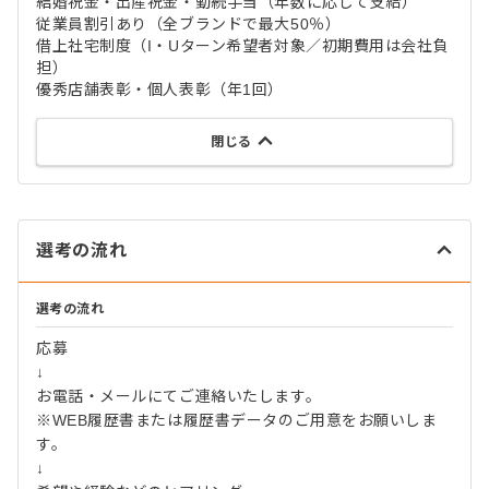
結婚祝金・出産祝金・勤続手当（年数に応じて支給）
従業員割引あり（全ブランドで最大50％）
借上社宅制度（I・Uターン希望者対象／初期費用は会社負
担）
優秀店舗表彰・個人表彰（年1回）
閉じる
選考の流れ
選考の流れ
応募
↓
お電話・メールにてご連絡いたします。
※WEB履歴書または履歴書データのご用意をお願いしま
す。
↓