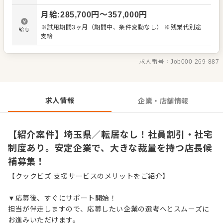
たるため、様々な業態でスキルを磨けるのも魅力です。希
月給
:
285,700
円〜
357,000
円
望すれば新店舗立ち上げへの挑戦も可能。風通しの良い社
風と高い定着率が自慢です。 ＜おすすめポイント＞ 転居を
※試用期間3ヶ月（期間中、条件変動なし） ※残業代別途
給与
伴う異動なしで腰を据えて働けます。社員割引や借上げ社
支給
宅制度など福利厚生が充実。高い社員定着率が「働きやす
さ」を証明。希望により新店舗立ち上げに挑戦可能です。
求人番号：
Job000-269-887
求人情報
企業・店舗情報
【紹介案件】埼玉県／転居なし！社員割引・社宅
制度あり。安定企業で、大きな裁量を持つ店長候
補募集！
【クックビズ 支援サービスのメリットをご紹介】
▼応募後、すぐにサポート開始！
担当が伴走しますので、応募したい企業の選考へとスムーズに
お進みいただけます。