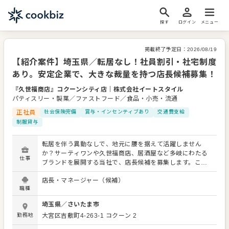
探す
ログイン
メニュー
掲載終了予定日：
2026/08/19
【紹介案件】埼玉県／転居なし！社員割引・社宅制度
あり。安定企業で、大きな裁量を持つ店長候補募集！
『久世福商店』コクーンシティ店
｜
株式会社イートスタイル
パティスリー・製菓／ファストフード／食品・小売・流通
正社員
社会保険完備
賞与・インセンティブあり
交通費支給
制服貸与
転居を伴う異動なしで、地元に腰を据えて活躍しません
か？サーティワンや久世福商店、居酒屋など多岐にわたる
仕事
ブランドを展開する当社で、店長候補を募集します。これ
までの店長経験を活かし、大きな裁量をもって店舗を動か
店長・マネージャー（候補）
してくださる方をお待ちしています。 主な業務は、売上管
職種
理・分析、スタッフの採用・育成、販促企画の実施といっ
た店舗運営のマネジメント全般です。あなたのリーダーシ
埼玉県
／
さいたま市
ップで、お客様に愛され、スタッフが生き生きと働ける理
勤務地
大宮区吉敷町4-263-1
コクーン 2
想の店舗を創り上げてください。 運営ブランドが多岐にわ
たるため、様々な業態でスキルを磨けるのも魅力です。希