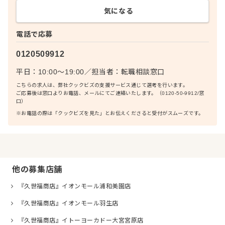
気になる
電話で応募
0120509912
平日：10:00〜19:00
／
担当者：
転職相談窓口
こちらの求人は、弊社クックビズの支援サービス通じて選考を行います。
ご応募後は窓口よりお電話、メールにてご連絡いたします。（0120-50-9912/窓
口）
※お電話の際は「クックビズを見た」とお伝えくださると受付がスムーズです。
他の募集店舗
『久世福商店』イオンモール浦和美園店
『久世福商店』イオンモール羽生店
『久世福商店』イトーヨーカドー大宮宮原店