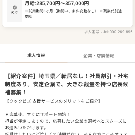
月給
:
285,700
円〜
357,000
円
望すれば新店舗立ち上げへの挑戦も可能。風通しの良い社
風と高い定着率が自慢です。 ＜おすすめポイント＞ 転居を
※試用期間3ヶ月（期間中、条件変動なし） ※残業代別途
給与
伴う異動なしで腰を据えて働けます。社員割引や借上げ社
支給
宅制度など福利厚生が充実。高い社員定着率が「働きやす
さ」を証明。希望により新店舗立ち上げに挑戦可能です。
求人番号：
Job000-269-896
求人情報
企業・店舗情報
【紹介案件】埼玉県／転居なし！社員割引・社宅
制度あり。安定企業で、大きな裁量を持つ店長候
補募集！
【クックビズ 支援サービスのメリットをご紹介】
▼応募後、すぐにサポート開始！
担当が伴走しますので、応募したい企業の選考へとスムーズに
お進みいただけます。
転職はしたいけど忙しくて時間がない…そんな方にこそオスス