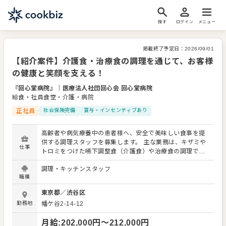
探す
ログイン
メニュー
掲載終了予定日：
2026/09/01
【紹介案件】介護食・治療食の調理を通じて、お客様
の健康と笑顔を支える！
『回心堂病院』
｜
医療法人社団回心会 回心堂病院
給食・社員食堂・介護・病院
正社員
社会保険完備
賞与・インセンティブあり
高齢者や病気療養中の患者様へ、安全で美味しい食事を提
供する調理スタッフを募集します。 主な業務は、キザミや
仕事
トロミをつけた嚥下調整食（介護食）や治療食の調理で
す。 調理だけでなく、盛り付けや配膳準備といった業務も
調理・キッチンスタッフ
担当。 介護食・治療食の専門知識と技術を深く身につける
職種
ことができ、食を通じて健康を支えるやりがいを感じられ
ます。 安定した環境で、長く活躍したい方を歓迎します。
東京都
／
渋谷区
＜おすすめポイント＞ 嚥下調整食や治療食の専門技術が身
勤務地
幡ケ谷2-14-12
につきます。日々の食数が安定しているため、計画的に作
業ができ、長く安定して働けます。
月給
:
202,000
円〜
212,000
円