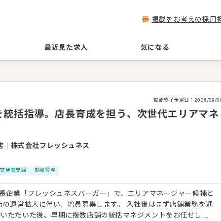
掲載をお考えの採用
最近見た求人
気になる
掲載終了予定日：
2026/09/0
を統括指導。店長育成を担う、次世代エリアマネ
店
｜
株式会社フレッシュネス
交通費支給
制服貸与
成長企業「フレッシュネスバーガー」で、エリアマネージャー候補と
店の運営拡大に伴い、増員募集します。 入社後はまず店舗業務を通
得いただいた後、早期に複数店舗の統括マネジメントをお任せしま