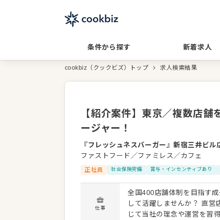
条件から探す
新着求人
cookbiz（クックビズ）トップ
求人検索結果
【紹介案件】東京／複数店舗
ージャー！
『フレッシュネスバーガー』新宿三井ビル
ファストフード／ファミレス／カフェ
正社員
社会保険完備
賞与・インセンティブあり
全国400店舗体制を目指す
して活躍しませんか？ 直営
仕事
じて当社の理念や運営を習