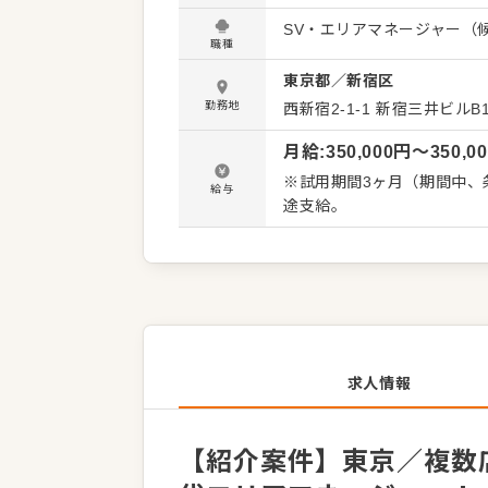
す。 具体的な業務は、売上
SV・エリアマネージャー（
指導です。 独自の魅力を持
職種
ださい。 ＜おすすめポイント＞ 全国400店舗体制を目指す成長企業の幹部ポスト。 複数店舗の
東京都
／
新宿区
戦略・数値管理を担い、大
勤務地
西新宿2-1-1
新宿三井ビルB1
月給
:
350,000
円〜
350,0
※試用期間3ヶ月（期間中、条
給与
途支給。
求人情報
【紹介案件】東京／複数