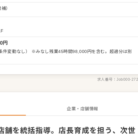
最大化のための戦略立案、予算・数値管理、店長やスタッフの育成
候補）
つ店舗運営を牽引し、成長企業の幹部としてキャリアを実現してく
幅なキャリアアップが可能です。
F
00
円
件変動なし） ※みなし残業45時間98,000円を含む。超過分は別
求人番号：
Job000-27
企業・店舗情報
店舗を統括指導。店長育成を担う、次世