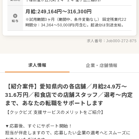
千種区星が丘元町１４−１４
星ヶ丘三越B1F
管理、電話対応 ・仕込みから盛り付けまでの調理業務 ・食
材の仕入れや在庫管理 ・アルバイトスタッフの教育 など
月給
:
249,164
円〜
316,300
円
入社後はスキルに合わせた業務からお任せしますので、
徐々に仕事の幅を広げていきましょう。先輩スタッフがあ
※試用期間3ヶ月（期間中、条件変動なし） 固定残業代22
給与
なたの成長をサポートしますので、経験が浅い方も安心し
時間分：34,364～50,000円/月含む。超過分は別途支給。
てスタートできる環境です。 ゆくゆくは、ステップアップ
もめざせます。
求人番号：
Job000-272-875
求人情報
企業・店舗情報
【紹介案件】愛知県内の各店舗／月給24.9万～
31.6万円／和食店での店舗スタッフ／選考～内定
まで、あなたの転職をサポートします
【クックビズ 支援サービスのメリットをご紹介】
▼応募後、すぐにサポート開始！
担当が伴走しますので、応募したい企業の選考へとスムーズに