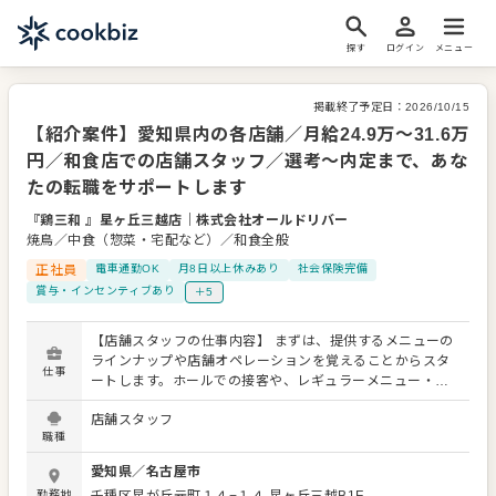
探す
ログイン
メニュー
掲載終了予定日：
2026/10/15
【紹介案件】愛知県内の各店舗／月給24.9万～31.6万
円／和食店での店舗スタッフ／選考～内定まで、あな
たの転職をサポートします
『鶏三和 』星ヶ丘三越店
｜
株式会社オールドリバー
焼鳥／中食（惣菜・宅配など）／和食全般
正社員
電車通勤OK
月8日以上休みあり
社会保険完備
賞与・インセンティブあり
＋5
【店舗スタッフの仕事内容】 まずは、提供するメニューの
ラインナップや店舗オペレーションを覚えることからスタ
仕事
ートします。ホールでの接客や、レギュラーメニュー・限
定メニューなどの調理にも関わりますので、店舗業務全般
店舗スタッフ
に関わる幅広いスキルを身につけられます。 よりよいお店
職種
づくりのためのオペレーション改善などのアイデアも大歓
迎です。 【具体的には…】 ・お席へのご案内、オーダーテ
愛知県
／
名古屋市
イク、レジ対応など接客全般 ・ドリンク作り、提供 ・予約
勤務地