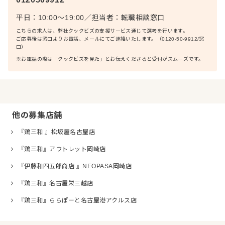
平日：10:00〜19:00
／
担当者：
転職相談窓口
こちらの求人は、弊社クックビズの支援サービス通じて選考を行います。
ご応募後は窓口よりお電話、メールにてご連絡いたします。（0120-50-9912/窓
口）
※お電話の際は「クックビズを見た」とお伝えくださると受付がスムーズです。
他の募集店舗
『鶏三和 』松坂屋名古屋店
『鶏三和』アウトレット岡崎店
『伊藤和四五郎商店 』NEOPASA岡崎店
『鶏三和』名古屋栄三越店
『鶏三和』ららぽーと名古屋港アクルス店