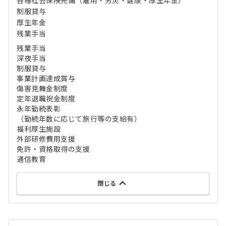
各種社会保険完備（雇用・労災・健康・厚生年金）
制服貸与
厚生年金
残業手当
残業手当
深夜手当
制服貸与
事業計画達成賞与
傷害見舞金制度
定年退職祝金制度
永年勤続表彰
（勤続年数に応じて旅行等の支給有）
福利厚生施設
外部研修費用支援
免許・資格取得の支援
通信教育
閉じる