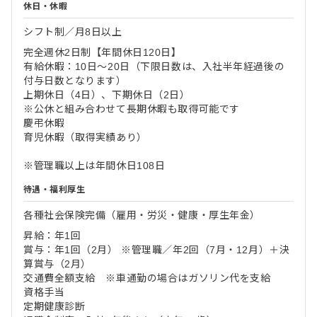
休日・休暇
シフト制／月8日以上
完全週休2日制【年間休日120日】
有給休暇：10日～20日（下限日数は、入社半年経過後の
付与日数となります）
上期休日（4日）、下期休日（2日）
※公休と組み合わせて長期休暇も取得可能です
慶弔休暇
育児休暇（取得実績あり）
※管理職以上は年間休日108日
待遇・福利厚生
各種社会保険完備（雇用・労災・健康・厚生年金）
昇給：年1回
賞与：年1回（2月） ※管理職／年2回（7月・12月）＋決
算賞与（2月）
交通費全額支給 ※車通勤の場合はガソリン代を支給
資格手当
定期健康診断