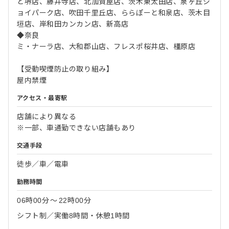
と堺店、藤井寺店、北加賀屋店、茨木東太田店、泉ヶ丘ジ
ョイパーク店、吹田千里丘店、ららぽーと和泉店、茨木目
垣店、岸和田カンカン店、新高店
◆奈良
ミ・ナーラ店、大和郡山店、フレスポ桜井店、橿原店
【受動喫煙防止の取り組み】
屋内禁煙
アクセス・最寄駅
店舗により異なる
※一部、車通勤できない店舗もあり
交通手段
徒歩／車／電車
勤務時間
06時00分
〜
22時00分
シフト制／実働8時間・休憩1時間