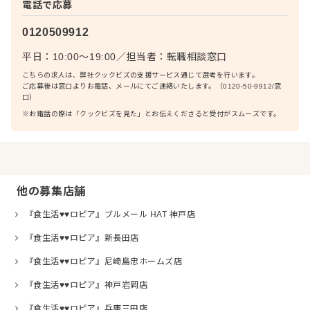
電話で応募
0120509912
平日：10:00〜19:00
／
担当者：
転職相談窓口
こちらの求人は、弊社クックビズの支援サービス通じて選考を行います。
ご応募後は窓口よりお電話、メールにてご連絡いたします。（0120-50-9912/窓
口）
※お電話の際は「クックビズを見た」とお伝えくださると受付がスムーズです。
他の募集店舗
『食生活♥♥ロピア』ブルメール HAT 神戸店
『食生活♥♥ロピア』新長田店
『食生活♥♥ロピア』尼崎島忠ホームズ店
『食生活♥♥ロピア』神戸岩岡店
『食生活♥♥ロピア』兵庫三田店