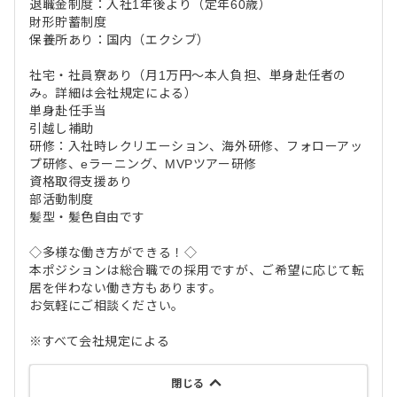
退職金制度：入社1年後より（定年60歳）
財形貯蓄制度
保養所あり：国内（エクシブ）
社宅・社員寮あり（月1万円～本人負担、単身赴任者の
み。詳細は会社規定による）
単身赴任手当
引越し補助
研修：入社時レクリエーション、海外研修、フォローアッ
プ研修、eラーニング、MVPツアー研修
資格取得支援あり
部活動制度
髪型・髪色自由です
◇多様な働き方ができる！◇
本ポジションは総合職での採用ですが、ご希望に応じて転
居を伴わない働き方もあります。
お気軽にご相談ください。
※すべて会社規定による
閉じる