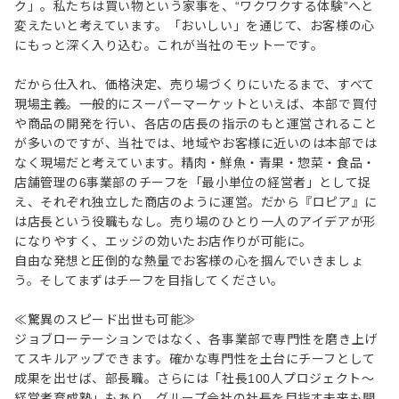
ク」。私たちは買い物という家事を、“ワクワクする体験”へと
変えたいと考えています。「おいしい」を通じて、お客様の心
にもっと深く入り込む。これが当社のモットーです。
だから仕入れ、価格決定、売り場づくりにいたるまで、すべて
現場主義。一般的にスーパーマーケットといえば、本部で買付
や商品の開発を行い、各店の店長の指示のもと運営されること
が多いのですが、当社では、地域やお客様に近いのは本部では
なく現場だと考えています。精肉・鮮魚・青果・惣菜・食品・
店舗管理の6事業部のチーフを「最小単位の経営者」として捉
え、それぞれ独立した商店のように運営。だから『ロピア』に
は店長という役職もなし。売り場のひとり一人のアイデアが形
になりやすく、エッジの効いたお店作りが可能に。
自由な発想と圧倒的な熱量でお客様の心を掴んでいきましょ
う。そしてまずはチーフを目指してください。
≪驚異のスピード出世も可能≫
ジョブローテーションではなく、各事業部で専門性を磨き上げ
てスキルアップできます。確かな専門性を土台にチーフとして
成果を出せば、部長職。さらには「社長100人プロジェクト～
経営者育成塾」もあり、グループ会社の社長を目指す未来も開