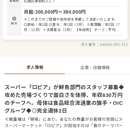
勤務地
広畑区夢前町3-1-7
客をしてくださる方なら大歓迎です。 魚をさばく技術や高
度な商品知識は、当社が徐々にお教えします。未経験から
月給
:
300,000
円〜
394,000
円
スタートした先輩も多数います。 また経験のある方は、自
由度高くご活躍できます。チーフ候補として、仕入れから
※これまでのご経験や前年収を考慮して決定いたします。
商品開発、攻めた売り場作りまで幅広い業務をお任せしま
給与
◎昇給：年1回 ◎賞与：年1回（2月） ※管理職／年2回（7
す。 「自分の色が出せる売場で勝負したい」 「本部の方針
月・12月）＋決算賞与（2月） 【年収例】 チーフ：平均
に縛られず、売場をプロデュースしてみたい」という方と
630万円 ※チーフ以上：700万円以上（平均年齢32歳） ※
の出会いを待ってます。 自らファンを増やしていく、そん
試用期間3ヶ月あり（期間中、条件変更なし） ※固定残業
な「商売の原点」を当社で体感してください。 ■業務内
求人番号：
Job000-282-315
代35時間分61,000円～80,300円を支給。超過分は別途支
容 ※経験に応じてお任せしてきます。 ・接客 ・発注、仕
給。27年度より固定残業時間20時間へと変更を予定。
入れ（全国各地および海外からも調達） ・陳列、在庫管理
・加工 ・商品開発（その店舗にしかないプライベートブラ
ンドも考案できます） ・価格設定（店舗によって価格が異
求人情報
企業・店舗情報
なります） ・人材育成・採用 など
スーパー「ロピア」が鮮魚部門のスタッフ募集◆
攻めた売場づくりで面白さを体得、年収630万円
のチーフへ。母体は食品総合流通業の旗手・OIC
グループ◆◎完全週休2日
≪裁量権は「現場」にあり。あなたの熱量がお客様の笑顔に≫
スーパーマーケット『ロピア』が目指すのは「食のテーマパー