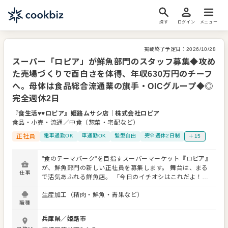
探す
ログイン
メニュー
掲載終了予定日：
2026/10/28
スーパー「ロピア」が鮮魚部門のスタッフ募集◆攻め
た売場づくりで面白さを体得、年収630万円のチーフ
へ。母体は食品総合流通業の旗手・OICグループ◆◎
完全週休2日
『食生活♥♥ロピア』姫路ムサシ店
｜
株式会社ロピア
食品・小売・流通／中食（惣菜・宅配など）
正社員
電車通勤OK
車通勤OK
髪型自由
完全週休2日制
＋15
"食のテーマパーク"を目指すスーパーマーケット『ロピア』
が、鮮魚部門の新しい正社員を募集します。 舞台は、まる
仕事
で活気あふれる鮮魚店。 「今日のイチオシはこれだよ！」
「煮付けにすると最高ですよ」 そんな会話が飛び交う場所
生産加工（精肉・鮮魚・青果など）
で、あなたにはテーマパークのクルーのようにお客様を盛
職種
り上げてください。 あなたのちょっとした一言が、お客様
の食卓を彩るヒントになります。 お客様の「今日のお宝
兵庫県
／
姫路市
（お買い得品）」を探し出す。そんな遊び心を持って、接