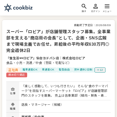
探す
ログイン
メニュー
掲載終了予定日：
2026/08/09
スーパー「ロピア」が店舗管理スタッフ募集。全事業
部を支える“商店街の会長”として、企画・SNS広報
まで現場主義でお任せ。昇給後の平均年収630万円◎
完全週休2日
『食生活♥♥ロピア』仙台ヨドバシ店
｜
株式会社ロピア
食品・小売・流通／中食（惣菜・宅配など）
正社員
電車通勤OK
車通勤OK
髪型自由
完全週休2日制
＋12
締め切り間近
「楽しく感動して、いつも行きたい」 そんな“食のテーマパ
ーク”を目指すスーパーマーケット『ロピア』が店舗管理部
仕事
門のスタッフを募集。 売上は各事業部（精肉・鮮魚・青
果・惣菜・食品部門）毎にマネジメントしていますので、
店長・マネージャー（候補）
店舗管理部門の仕事としては、全事業部を横串で通す労
職種
務・総務などの管理業務。いわば“商店街の会長さん”として
の仕事が中心となります。 レジやお客様の対応、スタッフ