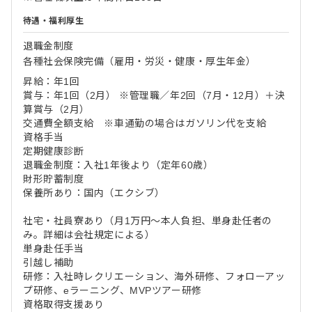
待遇・福利厚生
退職金制度
各種社会保険完備（雇用・労災・健康・厚生年金）
昇給：年1回
賞与：年1回（2月） ※管理職／年2回（7月・12月）＋決
算賞与（2月）
交通費全額支給 ※車通勤の場合はガソリン代を支給
資格手当
定期健康診断
退職金制度：入社1年後より（定年60歳）
財形貯蓄制度
保養所あり：国内（エクシブ）
社宅・社員寮あり（月1万円～本人負担、単身赴任者の
み。詳細は会社規定による）
単身赴任手当
引越し補助
研修：入社時レクリエーション、海外研修、フォローアッ
プ研修、eラーニング、MVPツアー研修
資格取得支援あり