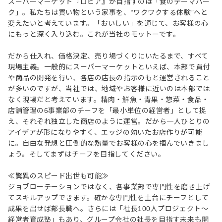
スーパーマーケット『ロピア』が目指すのは「食のテーマパー
ク」。私たちは買い物という家事を、“ワクワクする体験”へと
変えたいと考えています。「おいしい」を通じて、お客様の心
にもっと深く入り込む。これが当社のモットーです。
だから仕入れ、価格決定、売り場づくりにいたるまで、すべて
現場主義。一般的にスーパーマーケットといえば、本部で買付
や商品の開発を行い、各店の店長の指示のもと運営されること
が多いのですが、当社では、地域やお客様に近いのは本部では
なく現場だと考えています。精肉・鮮魚・青果・惣菜・食品・
店舗管理の6事業部のチーフを「最小単位の経営者」として捉
え、それぞれ独立した商店のように運営。だから一人ひとりの
アイデアが形になりやすく、エッジの効いたお店作りが可能
に。自由な発想と圧倒的な熱量でお客様の心を掴んでいきまし
ょう。そしてまずはチーフを目指してください。
≪驚異のスピード出世も可能≫
ジョブローテーションではなく、各事業部で専門性を磨き上げ
てスキルアップできます。確かな専門性を土台にチーフとして
成果を出せば部長職へ。さらには「社長100人プロジェクト～
経営者育成塾」もあり、グループ会社の社長を目指す未来も開