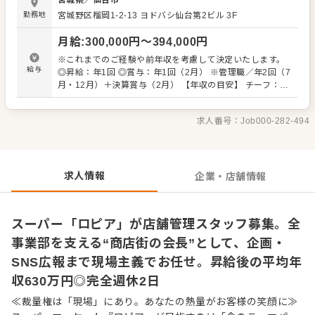
宮城県
／
仙台市
教育、文化の浸透のほか、店舗での定期的なイベント企画
勤務地
宮城野区榴岡1-2-13
ヨドバシ仙台第2ビル 3F
やSNSでの情報発信などをお任せします。 「縁の下の力持
ちが向いている」 「広報に興味がある」 という方はぜひ。
月給
:
300,000
円〜
394,000
円
経験のある方は、さらに店舗を盛り上げる旗振り役として
◎店全体の文化をつくるファシリテーター ◎お客様のご要
※これまでのご経験や前年収を考慮して決定いたします。
望を価値に変えるカスタマーサクセス ◎イベントやSNS
給与
◎昇給：年1回 ◎賞与：年1回（2月） ※管理職／年2回（7
で“ロープライスのユートピア”体験を演出するプロデューサ
月・12月）＋決算賞与（2月） 【年収の目安】 チーフ：平
ー としての役割も期待しています。 「自分の色が出せる環
均630万円 ※チーフ以上：700万円以上（平均年齢32歳）
境で勝負したい」 「本部の方針に縛られず、商売人として
※試用期間3ヶ月あり（期間中、条件変更なし） ※固定残
成長したい」という方との出会いを待ってます。 自らファ
求人番号：
Job000-282-494
業代35時間分61,000円～80,300円を支給。超過分は別途支
ンを増やしていく、そんな「商売の原点」を当社で体感し
給。27年度より固定残業時間20時間へと変更を予定。
てください。 ■業務内容 ※経験に応じてお任せしていき
ます ・接客 ・イベント企画 ・広報（SNSなどの活用も）
・店舗づくりや売り場のサポート ・販売戦略 ・人材教育・
求人情報
企業・店舗情報
社内ルールや文化の浸透など
スーパー「ロピア」が店舗管理スタッフ募集。全
事業部を支える“商店街の会長”として、企画・
SNS広報まで現場主義でお任せ。昇給後の平均年
収630万円◎完全週休2日
≪裁量権は「現場」にあり。あなたの熱量がお客様の笑顔に≫