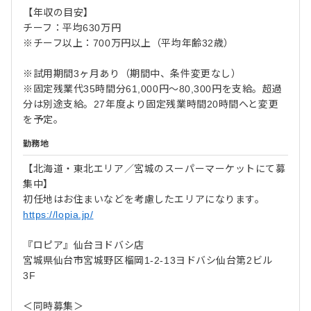
【年収の目安】
チーフ：平均630万円
※チーフ以上：700万円以上（平均年齢32歳）
※試用期間3ヶ月あり（期間中、条件変更なし）
※固定残業代35時間分61,000円～80,300円を支給。超過
分は別途支給。27年度より固定残業時間20時間へと変更
を予定。
勤務地
【北海道・東北エリア／宮城のスーパーマーケットにて募
集中】
初任地はお住まいなどを考慮したエリアになります。
https://lopia.jp/
『ロピア』仙台ヨドバシ店
宮城県仙台市宮城野区榴岡1-2-13ヨドバシ仙台第2ビル
3F
＜同時募集＞