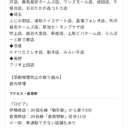
戸店、蘇我島忠ホームズ店、ワンズモール店、成田店、千
城台店、おおたかの森コトエ店
◆埼玉
ふじみ野店、浦和クイズゲート店、菖蒲フォレオ店、所沢
島忠ホームズ店、草加セーモンプラザ店
吹上店、越谷大里店、新座店、上尾ビバホーム店、ららぽ
ーと新三郷店
◆茨城
トナリエクレオ店、取手店、みらい平店
◆長野
アリオ上田店
【受動喫煙防止の取り組み】
屋内禁煙
アクセス・最寄駅
『ロピア』
伊勢崎店：JR両毛線「駒形駅」から車で8分
倉賀野店：JR各線「倉賀野駅」徒歩11分
※一部、車通勤できない店舗もあり