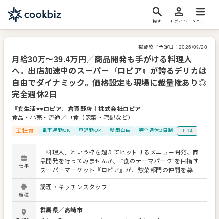
探す
ログイン
メニュー
掲載終了予定日：
2026/09/20
月給30万〜39.4万円／商品開発も手がける料理人
へ。出店加速中のスーパー『ロピア』が誇るデリカは
自由でダイナミック。価格設定も現場に裁量権あり◎
完全週休2日
『食生活♥♥ロピア』倉賀野店
｜
株式会社ロピア
食品・小売・流通／中食（惣菜・宅配など）
正社員
電車通勤OK
車通勤OK
髪型自由
完全週休2日制
＋14
「料理人」という枠を超えてヒットするメニュー開発、商
品開発を行ってみませんか。 “食のテーマパーク”を目指す
仕事
スーパーマーケット『ロピア』が、惣菜部門の仲間を募集
します。 惣菜事業部では、自社で扱う多様な食材を、自在
調理・キッチンスタッフ
に組み合わせてお惣菜を作ります。だから全重量700g超え
職種
の「モンスターバーガー」や、約8割が具！はみ出し必至の
「キンパ」など、ユニークなヒット商品がいっぱい。 現場
群馬県
／
高崎市
に裁量権があり、生み出すお惣菜の種類はアイデア次第で