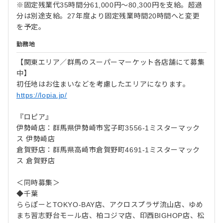
※固定残業代35時間分61,000円～80,300円を支給。超過
分は別途支給。27年度より固定残業時間20時間へと変更
を予定。
勤務地
【関東エリア／群馬のスーパーマーケット各店舗にて募集
中】
初任地はお住まいなどを考慮したエリアになります。
https://lopia.jp/
『ロピア』
伊勢崎店：群馬県伊勢崎市宮子町3556-1ミスターマック
ス 伊勢崎店
倉賀野店：群馬県高崎市倉賀野町4691-1ミスターマック
ス 倉賀野店
＜同時募集＞
◆千葉
ららぽーとTOKYO-BAY店、アクロスプラザ流山店、ゆめ
まち習志野台モール店、柏コジマ店、印西BIGHOP店、松