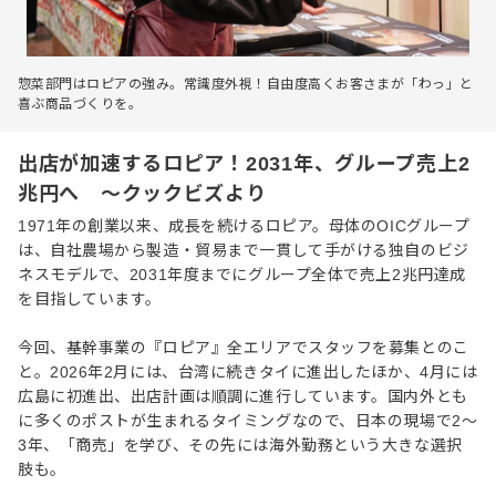
惣菜部門はロピアの強み。常識度外視！自由度高くお客さまが「わっ」と
喜ぶ商品づくりを。
出店が加速するロピア！2031年、グループ売上2
兆円へ ～クックビズより
1971年の創業以来、成長を続けるロピア。母体のOICグループ
は、自社農場から製造・貿易まで一貫して手がける独自のビジ
ネスモデルで、2031年度までにグループ全体で売上2兆円達成
を目指しています。
今回、基幹事業の『ロピア』全エリアでスタッフを募集とのこ
と。2026年2月には、台湾に続きタイに進出したほか、4月には
広島に初進出、出店計画は順調に進行しています。国内外とも
に多くのポストが生まれるタイミングなので、日本の現場で2〜
3年、「商売」を学び、その先には海外勤務という大きな選択
肢も。