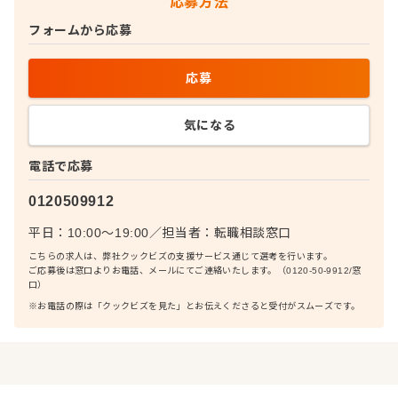
応募方法
フォームから応募
応募
気になる
電話で応募
0120509912
平日：10:00〜19:00
／
担当者：
転職相談窓口
こちらの求人は、弊社クックビズの支援サービス通じて選考を行います。
ご応募後は窓口よりお電話、メールにてご連絡いたします。（0120-50-9912/窓
口）
※お電話の際は「クックビズを見た」とお伝えくださると受付がスムーズです。