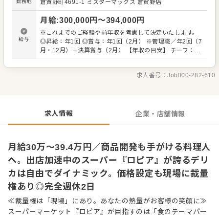
勤務地
倉賀野町4691-1
ミスターマックス 倉賀野店
無限大。お客様の「わぁ！」と喜ぶ商品づくりがやりがい
です。 経験のある方は自由度高くご活躍できます。 スタッ
月給
:
300,000
円〜
394,000
円
フの中には、和食料理人から入社8か月でチーフに就任。注
文を受けてから調理し、できたての惣菜を提供する
※これまでのご経験や前年収を考慮して決定いたします。
MTO（Made To Order）業態を運営し、今では業態展開の
給与
◎昇給：年1回 ◎賞与：年1回（2月） ※管理職／年2回（7
中核メンバーとして活躍している人もいます。 「自分の色
月・12月）＋決算賞与（2月） 【年収の目安】 チーフ：平
が出せる売場で勝負したい」 「本部の方針に縛られず、売
均630万円 ※チーフ以上：700万円以上（平均年齢32歳）
り場をプロデュースしてみたい」という方との出会いを待
※試用期間3ヶ月あり（期間中、条件変更なし） ※固定残
ってます。 自らファンを増やしていく、そんな「商売の原
求人番号：
Job000-282-610
業代35時間分61,000円～80,300円を支給。超過分は別途支
点」を当社で体感してください。 ■業務内容 ※経験に応
給。27年度より固定残業時間20時間へと変更を予定。
じてお任せしていきます ・接客 ・発注、仕入れ ・陳列、
在庫管理 ・加工 ・商品開発（その店舗にしかないプライベ
ートブランドも考案できます） ・価格設定（店舗によって
求人情報
企業・店舗情報
価格が異なります） ・人材育成・採用など
月給30万〜39.4万円／商品開発も手がける料理人
へ。出店加速中のスーパー『ロピア』が誇るデリ
カは自由でダイナミック。価格設定も現場に裁量
権あり◎完全週休2日
≪裁量権は「現場」にあり。あなたの熱量がお客様の笑顔に≫
スーパーマーケット『ロピア』が目指すのは「食のテーマパー