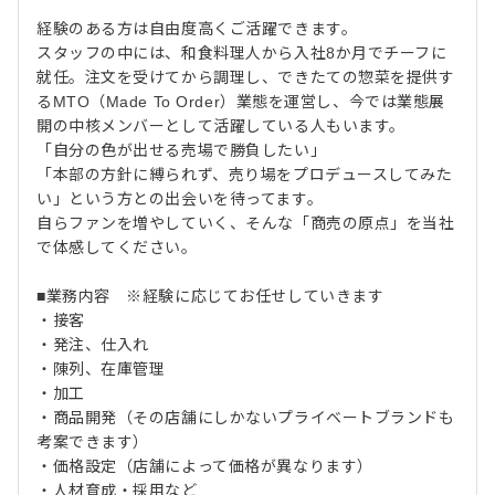
経験のある方は自由度高くご活躍できます。
スタッフの中には、和食料理人から入社8か月でチーフに
就任。注文を受けてから調理し、できたての惣菜を提供す
るMTO（Made To Order）業態を運営し、今では業態展
開の中核メンバーとして活躍している人もいます。
「自分の色が出せる売場で勝負したい」
「本部の方針に縛られず、売り場をプロデュースしてみた
い」という方との出会いを待ってます。
自らファンを増やしていく、そんな「商売の原点」を当社
で体感してください。
■業務内容 ※経験に応じてお任せしていきます
・接客
・発注、仕入れ
・陳列、在庫管理
・加工
・商品開発（その店舗にしかないプライベートブランドも
考案できます）
・価格設定（店舗によって価格が異なります）
・人材育成・採用など