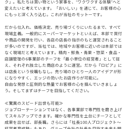
ク」。私たちは買い物という家事を、“ワクワクする体験”へと
変えたいと考えています。「おいしい」を通じて、お客様の心
にもっと深く入り込む。これが当社のモットーです。
だから仕入れ、価格決定、売り場づくりにいたるまで、すべて
現場主義。一般的にスーパーマーケットといえば、本部で買付
や商品の開発を行い、各店の店長の指示のもと運営されること
が多いのですが、当社では、地域やお客様に近いのは本部では
なく現場だと考えています。精肉・鮮魚・青果・惣菜・食品・
店舗管理の6事業部のチーフを「最小単位の経営者」として捉
え、それぞれ独立した商店のように運営。だから『ロピア』に
は店長という役職もなし。売り場のひとり一人のアイデアが形
になりやすく、エッジの効いたお店作りが可能に。
自由な発想と圧倒的な熱量でお客様の心を掴んでいきましょ
う。そしてまずはチーフを目指してください。
≪驚異のスピード出世も可能≫
ジョブローテーションではなく、各事業部で専門性を磨き上げ
てスキルアップできます。確かな専門性を土台にチーフとして
成果を出せば、部長職。さらには「社長100人プロジェクト～
経営者育成塾」もあり、グループ会社の社長を目指す未来も開