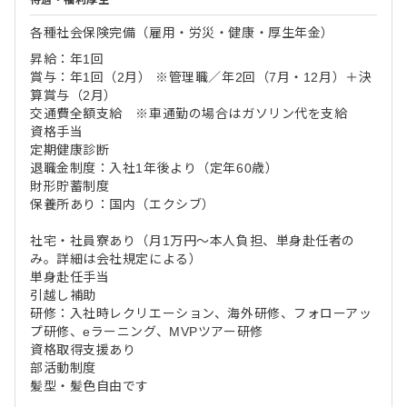
待遇・福利厚生
各種社会保険完備（雇用・労災・健康・厚生年金）
昇給：年1回
賞与：年1回（2月） ※管理職／年2回（7月・12月）＋決
算賞与（2月）
交通費全額支給 ※車通勤の場合はガソリン代を支給
資格手当
定期健康診断
退職金制度：入社1年後より（定年60歳）
財形貯蓄制度
保養所あり：国内（エクシブ）
社宅・社員寮あり（月1万円～本人負担、単身赴任者の
み。詳細は会社規定による）
単身赴任手当
引越し補助
研修：入社時レクリエーション、海外研修、フォローアッ
プ研修、eラーニング、MVPツアー研修
資格取得支援あり
部活動制度
髪型・髪色自由です