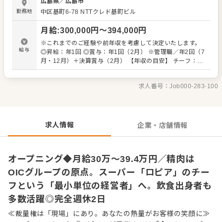
広島県
／
広島市
たらニヤリ。 "食のテーマパーク"を目指す当店で、クルー
勤務地
中区基町6-78
NTTクレド基町ビル
のようにお客様を盛り上げてください。 肉のカット術や高
度な商品知識は徐々にお教えします。未経験からスタート
月給
:
300,000
円〜
394,000
円
した先輩も多数います。 また焼肉店など、精肉調理の経験
者は、自由度高くご活躍できます。チーフ候補として、仕
※これまでのご経験や前年収を考慮して決定いたします。
入れから商品開発、攻めの売り場作りまで、幅広い業務を
給与
◎昇給：年1回 ◎賞与：年1回（2月） ※管理職／年2回（7
お任せ。 「自分の色が出せる売場で勝負したい」 「本部の
月・12月）＋決算賞与（2月） 【年収の目安】 チーフ：平
方針に縛られず、売場をプロデュースしてみたい」という
均630万円 ※チーフ以上：700万円以上（平均年齢32歳）
方との出会いを待ってます。 自らファンを増やしていく、
※試用期間3ヶ月あり（期間中、条件変更なし） ※固定残
そんな「商売の原点」を当社で体感してください。 ■業務
求人番号：
Job000-283-100
業代35時間分61,000円～80,300円を支給。超過分は別途支
内容 ※経験に応じてお任せしてきます。 ・接客 ・発注、
給。27年度より固定残業時間20時間へと変更を予定。
仕入れ（全国各地および海外からも調達） ・陳列、在庫管
理 ・加工 ・商品開発（その店舗にしかないプライベートブ
ランドも考案できます） ・価格設定（店舗によって価格が
求人情報
企業・店舗情報
異なります） ・人材育成・採用 など
オープニング◆月給30万～39.4万円／精肉は
OICグループの原点。スーパー「ロピア」のチー
フという「最小単位の経営者」へ。飲食出身者も
多数活躍◎完全週休2日
≪裁量権は「現場」にあり。あなたの熱量がお客様の笑顔に≫