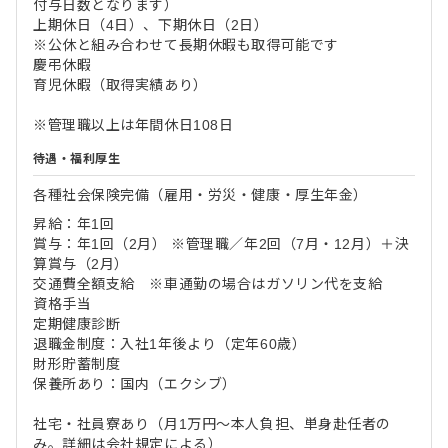
付与日数となります）
上期休日（4日）、下期休日（2日）
※公休と組み合わせて長期休暇も取得可能です
慶弔休暇
育児休暇（取得実績あり）
※管理職以上は年間休日108日
待遇・福利厚生
各種社会保険完備（雇用・労災・健康・厚生年金）
昇給：年1回
賞与：年1回（2月） ※管理職／年2回（7月・12月）＋決
算賞与（2月）
交通費全額支給 ※車通勤の場合はガソリン代を支給
資格手当
定期健康診断
退職金制度：入社1年後より（定年60歳）
財形貯蓄制度
保養所あり：国内（エクシブ）
社宅・社員寮あり（月1万円～本人負担、単身赴任者の
み。詳細は会社規定による）