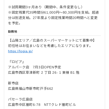
※試用期間3ヶ月あり（期間中、条件変更なし）
※固定残業代35時間分61,000円～80,300円を支給。超過
分は別途支給。27年度より固定残業時間20時間へと変更
を予定。
勤務地
【山陽エリア／広島のスーパーマーケットにて募集中】
初任地はお住まいなどを考慮したエリアになります。
https://lopia.jp/
『ロピア』
アルパーク店 7月3日OPEN予定
広島市西区草津新町 2 丁目 26- 1 東棟 B1 階
新市店
広島県福山市新市町戸手662
パセーラ広島店
広島市中区基町6-78 NTTクレド基町ビル