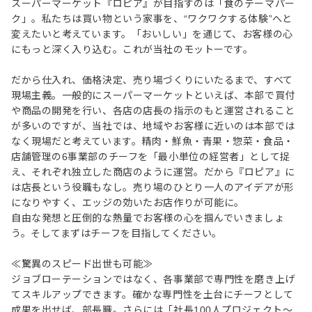
スーパーマーケット『ロピア』が目指すのは「食のテーマパー
ク」。私たちは買い物という家事を、“ワクワクする体験”へと
変えたいと考えています。「おいしい」を通じて、お客様の心
にもっと深く入り込む。これが当社のモットーです。
だから仕入れ、価格決定、売り場づくりにいたるまで、すべて
現場主義。一般的にスーパーマーケットといえば、本部で買付
や商品の開発を行い、各店の店長の指示のもと運営されること
が多いのですが、当社では、地域やお客様に近いのは本部では
なく現場だと考えています。精肉・鮮魚・青果・惣菜・食品・
店舗管理の6事業部のチーフを「最小単位の経営者」として捉
え、それぞれ独立した商店のように運営。だから『ロピア』に
は店長という役職もなし。売り場のひとり一人のアイデアが形
になりやすく、エッジの効いたお店作りが可能に。
自由な発想と圧倒的な熱量でお客様の心を掴んでいきましょ
う。そしてまずはチーフを目指してください。
≪驚異のスピード出世も可能≫
ジョブローテーションではなく、各事業部で専門性を磨き上げ
てスキルアップできます。確かな専門性を土台にチーフとして
成果を出せば、部長職。さらには「社長100人プロジェクト～