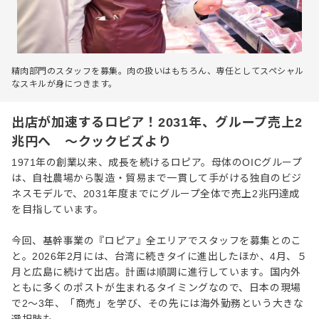
精肉部門のスタッフを募集。肉の扱いはもちろん、専任としてスペシャル
なスキルが身につきます。
出店が加速するロピア！2031年、グループ売上2
兆円へ ～クックビズより
1971年の創業以来、成長を続けるロピア。母体のOICグループ
は、自社農場から製造・貿易まで一貫して手がける独自のビジ
ネスモデルで、2031年度までにグループ全体で売上2兆円達成
を目指しています。
今回、基幹事業の『ロピア』全エリアでスタッフを募集とのこ
と。2026年2月には、台湾に続きタイに進出したほか、4月、５
月と広島に続けて出店。計画は順調に進行しています。国内外
ともに多くのポストが生まれるタイミングなので、日本の現場
で2〜3年、「商売」を学び、その先には海外勤務という大きな
選択肢も。