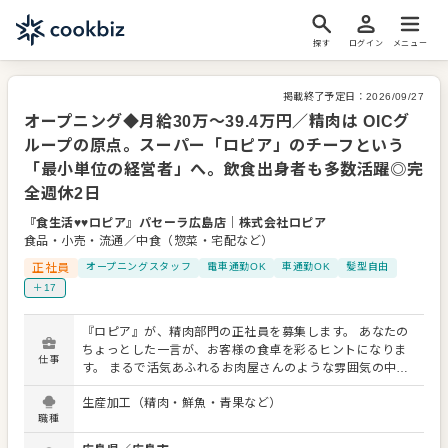
探す
ログイン
メニュー
掲載終了予定日：
2026/09/27
オープニング◆月給30万～39.4万円／精肉は OICグ
ループの原点。スーパー「ロピア」のチーフという
「最小単位の経営者」へ。飲食出身者も多数活躍◎完
全週休2日
『食生活♥♥ロピア』パセーラ広島店
｜
株式会社ロピア
食品・小売・流通／中食（惣菜・宅配など）
正社員
オープニングスタッフ
電車通勤OK
車通勤OK
髪型自由
＋17
『ロピア』が、精肉部門の正社員を募集します。 あなたの
ちょっとした一言が、お客様の食卓を彩るヒントになりま
仕事
す。 まるで活気あふれるお肉屋さんのような雰囲気の中、
お客様の「今日のお宝（お買い得品）」をご提供してい
生産加工（精肉・鮮魚・青果など）
く。そんな遊び心を持って、接客・運営をしてくださる方
職種
なら大歓迎です。 「新鮮でボリュームいっぱい」 「焼くだ
けで 、美味しいから家事も楽でうれしい」 そんな声を聞い