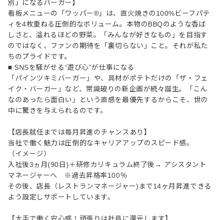
別」になるバーガー】
看板メニューの「ワッパー®」は、直火焼きの100%ビーフパテ
ィを4枚重ねる圧倒的なボリューム。本物のBBQのような香ば
しさと、溢れるほどの野菜。「みんなが好きなもの」を目指す
のではなく、ファンの期待を「裏切らない」こと。それが私た
ちのプライドです。
■ SNSを騒がせる“遊び心”が仕事になる
「パインツキミバーガー」や、具材がポテトだけの「ザ・フェ
イク・バーガー」など、常識破りの新企画が続々誕生。「こん
なのあったら面白い」という直感を最優先するからこそ、世の
中に驚きを与えられるのです。
【店長就任までは毎月昇進のチャンスあり】
当社で働く魅力は圧倒的なキャリアアップのスピード感。
（イメージ）
入社後3ヵ月(90日)＋研修カリキュラム終了後→ アシスタント
マネージャーへ ※過去昇格率100％
その後、店長（レストランマネージャー)まで14ヶ月昇進できる
よう設定しサポートしています。
【大手で働く安心感！頑張りは社員に還元します】