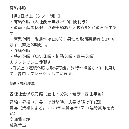
有給休暇
【月9日以上（シフト制）】
・有給休暇（入社後半年以降10日間付与）
・産前・産後休暇：取得実績あり／現在9名が産育休中で
す
・育児休暇：復帰率は100％！男性の取得実績者も3名い
ます（直近2年間）。
・介護休暇
・特別休暇（病気休暇・転勤休暇・慶弔休暇）
★リフレッシュ休暇★
5日以上の連続休暇も取得可能。旅行や帰省などに利用し
て、各自リフレッシュしています。
待遇・福利厚生
各種社会保険完備（雇用・労災・健康・厚生年金）
昇給・昇格（店長までは随時、店長以降は年1回）
賞与（業績による。2023年は賞与年2回1+臨時賞与を支
給）
交通費支給
残業手当