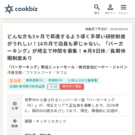
探す
ログイン
メニュー
掲載終了予定日：
2026/08/09
どんな方も3ヶ月で昇進するよう導く手厚い研修制度
がうれしい！14カ月で店長も夢じゃない。「バーガ
ーキング」が埼玉で仲間を募集！★月9日休／長期休
暇制度あり
『バーガーキング』熊谷ニットーモール
｜
株式会社ビーケー・ジャパン
洋食全般／ファストフード／カフェ
正社員
電車通勤OK
車通勤OK
10名以上の大量募集
出店計画多数の成長企業
締め切り間近
＋14
世界中から愛されるハンバーガー店『バーガーキング
（R）』が、埼玉エリアで正社員を募集します。2028年
仕事
に、国内600店をめざしており、現在、積極的に出店中。
だからこそ、早期にキャリアアップできるのが大きな魅力
調理・キッチンスタッフ
です。現在、世界104ヶ国、1万9500店舗を以上を展開する
職種
ビッグチェーンでご活躍ください。 【チェーン店でのアル
バイト経験も歓迎！】 これまで大手チェーン店で働いたこ