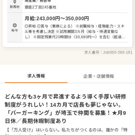
埼玉県
／
熊谷市
とがある方なら、即戦力として採用します。もちろんアル
勤務地
銀座2丁目245番地
バイト経験もOK。これまでバイトで培ってきたお客様への
誠実な接客経験を活かして、『バーガーキング（R）』でさ
月給
:
243,000
円〜
350,000
円
らにご成長ください。まじめにコツコツと業務に向き合っ
て下さる方は伸びしろ大！そんな先輩がたくさんいる職場
◎昇給 ◎賞与（業績による） ※前職給与・経験能力・スキ
です。 ▼▼仕事内容▼▼ ◎充実の研修制度あり 入社後は、
給与
ル等を考慮し決定 ※試用期間3カ月（給与・待遇変動な
研修店舗で45日間の導入研修を実施。実践を交えながら、
し） ※固定残業代20時間分（30,680円～）を含む（超過分
ハンバーガーの作り方やオーダーのノウハウなど接客や調
は1分単位にて支給） （キャリアステップごとの給与例）
理、マネジメントの基礎を学べるので、配属されてからス
※全国勤務社員の場合 ◎店長までは進捗に応じて毎月昇進
ムーズに慣れていただけるはずです。未経験スタートの方
求人番号：
Job000-286-181
チャンスあり アシスタントマネージャー：月給26万円～ シ
でも安心です。 研修後、配属へ。オペレーションはしっか
ニアアシスタントマネージャー：月給27万円～ レストラン
りとマニュアル化されており、基本を身に付ければ、あと
マネージャー（店長）：月給31万円～ ▼店長以降は シニア
は応用しながら第一線でご活躍できます。将来的には、店
マネージャー：月給35万円～ スーパーマネージャー：月給
長をめざすことはもちろん、店舗運営支援やカスタマーサ
37万円～ スーパーシニアマネージャー：月給38.2万円～
求人情報
企業・店舗情報
ービス、本社管理部門などへの道も開かれています。
どんな方も3ヶ月で昇進するよう導く手厚い研修
制度がうれしい！14カ月で店長も夢じゃない。
「バーガーキング」が埼玉で仲間を募集！★月9
日休／長期休暇制度あり
【「万人受け」はいらない。私たちがつくるのは、誰かの「特