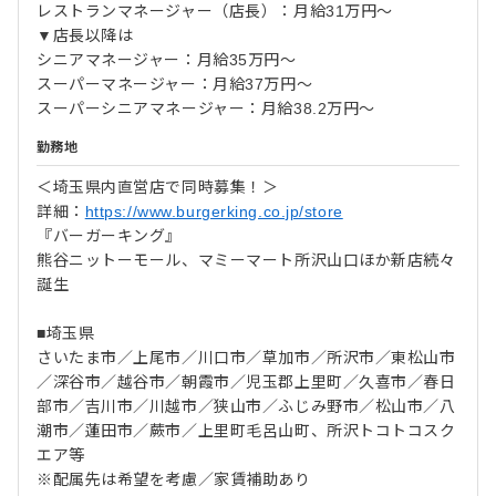
レストランマネージャー（店長）：月給31万円～
▼店長以降は
シニアマネージャー：月給35万円～
スーパーマネージャー：月給37万円～
スーパーシニアマネージャー：月給38.2万円～
勤務地
＜埼玉県内直営店で同時募集！＞
詳細：
https://www.burgerking.co.jp/store
『バーガーキング』
熊谷ニットーモール、マミーマート所沢山口ほか新店続々
誕生
■埼玉県
さいたま市／上尾市／川口市／草加市／所沢市／東松山市
／深谷市／越谷市／朝霞市／児玉郡上里町／久喜市／春日
部市／吉川市／川越市／狭山市／ふじみ野市／松山市／八
潮市／蓮田市／蕨市／上里町毛呂山町、所沢トコトコスク
エア等
※配属先は希望を考慮／家賃補助あり