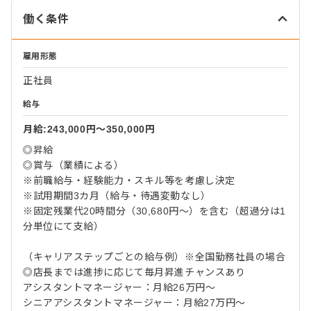
働く条件
雇用形態
正社員
給与
月給:243,000円〜350,000円
◎昇給
◎賞与（業績による）
※前職給与・経験能力・スキル等を考慮し決定
※試用期間3カ月（給与・待遇変動なし）
※固定残業代20時間分（30,680円～）を含む（超過分は1
分単位にて支給）
（キャリアステップごとの給与例）※全国勤務社員の場合
◎店長までは進捗に応じて毎月昇進チャンスあり
アシスタントマネージャー：月給26万円～
シニアアシスタントマネージャー：月給27万円～