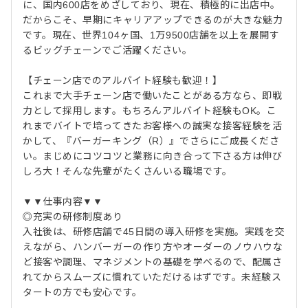
に、国内600店をめざしており、現在、積極的に出店中。
だからこそ、早期にキャリアアップできるのが大きな魅力
です。現在、世界104ヶ国、1万9500店舗を以上を展開す
るビッグチェーンでご活躍ください。
【チェーン店でのアルバイト経験も歓迎！】
これまで大手チェーン店で働いたことがある方なら、即戦
力として採用します。もちろんアルバイト経験もOK。こ
れまでバイトで培ってきたお客様への誠実な接客経験を活
かして、『バーガーキング（R）』でさらにご成長くださ
い。まじめにコツコツと業務に向き合って下さる方は伸び
しろ大！そんな先輩がたくさんいる職場です。
▼▼仕事内容▼▼
◎充実の研修制度あり
入社後は、研修店舗で45日間の導入研修を実施。実践を交
えながら、ハンバーガーの作り方やオーダーのノウハウな
ど接客や調理、マネジメントの基礎を学べるので、配属さ
れてからスムーズに慣れていただけるはずです。未経験ス
タートの方でも安心です。