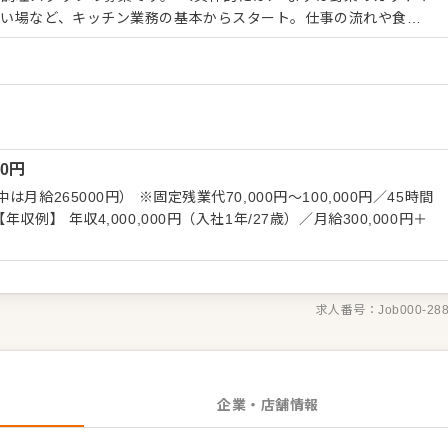
洗い場など、キッチン業務の基本からスタート。仕事の流れや食材
少しずつ調理にもチャレンジしていただきます。 慣れてきた
などの調理工程にもステップアップ。火入れや揚げの技術など、専
つけていけます。マニュアルだけに頼るのではなく、先輩が近くで
未経験でも着実に成長できる環境です。 また、スタッフ同
いことはすぐに相談できる雰囲気も魅力のひとつ。未経験からスタ
つまずきやすいポイントも理解しているので、しっかりフォローし
00
円
を実感できる環境です！ ゆくゆくは調理の中心メンバーとして活
給265000円） ※固定残業代70,000円～100,000円／45時間
求人番号：
Job000-28
企業・店舗情報