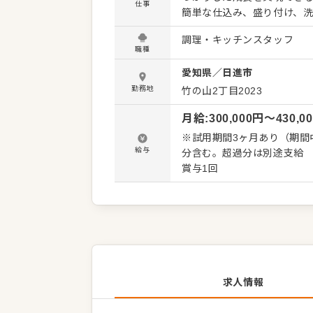
仕事
簡単な仕込み、盛り付け、
の扱い方に慣れていきながら、
調理・キッチンスタッフ
ら、とんかつやハンバーグ
職種
門的なスキルも一から身に
愛知県
／
日進市
実際に見せながら教えていくため、
士の距離が近く、分からな
勤務地
竹の山2丁目2023
ートしたメンバーも多く、
月給
:
300,000
円〜
430,0
ます◎ さらに、経験や意欲に応じてメニューづくりや店舗づくりに関わるチャンスもあり、
「料理を仕事にする楽しさ」
※試用期間3ヶ月あり（期間中は月
躍することも可能です。
給与
分含む。超過分は別途支給 【年収例】 年収4,000,000円（入社1年/27歳）／月給300,000円＋
賞与1回
求人情報