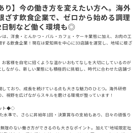
あり】今の働き方を変えたい方へ。海外
根ざす飲食企業で、ゼロから始める調理
2日制など働く環境も◎
ンは、洋食・とんかつ・バル・カフェ・ケーキ業態に加え、お肉の工
開する飲食企業！現在は愛知県を中心に33店舗を運営し、地域に根ざ
。
、お客様を自宅に招くような温かいおもてなしを大切にしているのが
にしながら、新しい業態にも積極的に挑戦し、時代に合わせた店舗づ
開しており、成長を続けている点も大きな魅力のひとつ。海外研修
り、視野を広げながらスキルを磨ける環境が整っています！
ット◆◇
した水準で、さらに昇給年1回・決算賞与の支給もあり、日々の頑張り
。
、無理のない働き方ができるのも大きなポイント。加えて“地域限定社