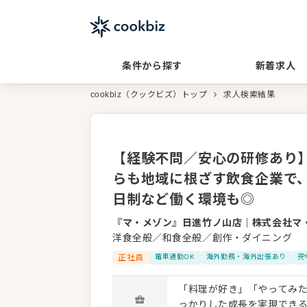
条件から探す
新着求人
cookbiz（クックビズ）トップ
求人検索結果
【経験不問／安心の研修あり
らも地域に根ざす飲食企業で
日制など働く環境も◎
『マ・メゾン』日進竹ノ山店
｜
株式会社マ
洋食全般／和食全般／創作・ダイニング
正社員
電車通勤OK
海外勤務・海外出張あり
完
「料理が好き」「やってみた
っかりした成長を実現できる調理スタッフの募集