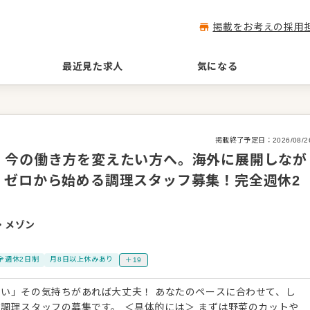
掲載をお考えの採用
最近見た求人
気になる
掲載終了予定日：
2026/08/2
】今の働き方を変えたい方へ。海外に展開しなが
、ゼロから始める調理スタッフ募集！完全週休2
・メゾン
全週休2日制
月8日以上休みあり
＋19
い」その気持ちがあれば大丈夫！ あなたのペースに合わせて、し
です。 ＜具体的には＞ まずは野菜のカットや