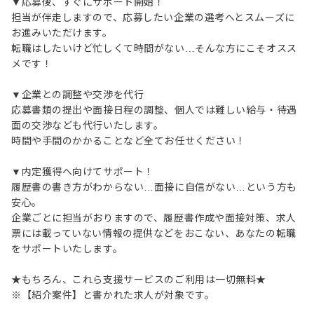
▼応募後、すぐにサポート開始！
担当が伴走しますので、応募したい企業の選考へとスムーズに
お進みいただけます。
転職はしたいけど忙しくて時間がない…そんな方にこそオスス
メです！
▼企業との調整や交渉を代行
応募書類の提出や面接日程の調整、個人では難しい給与・待遇
面の交渉なども代行いたします。
時間や手間のかかることなど全てお任せください！
▼内定獲得へ向けてサポート！
履歴書の書き方がわからない…面接に自信がない…という方も
安心。
企業ごとに担当がおりますので、履歴書作成や面接対策、求人
票には載っていない情報の提供などをおこない、あなたの転職
をサポートいたします。
★もちろん、これら支援サービスのご利用は一切無料★
※【紹介案件】と書かれた求人が対象です。