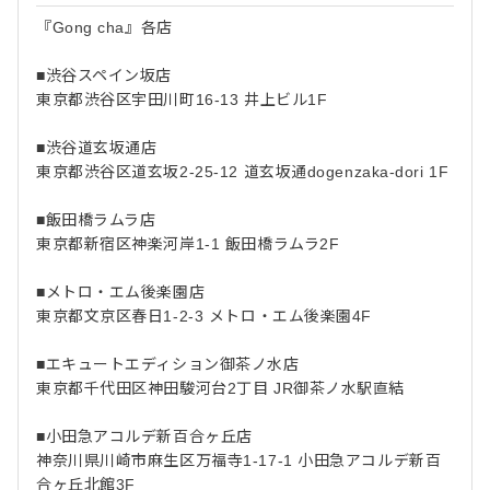
『Gong cha』各店
■渋谷スペイン坂店
東京都渋谷区宇田川町16-13 井上ビル1F
■渋谷道玄坂通店
東京都渋谷区道玄坂2-25-12 道玄坂通dogenzaka-dori 1F
■飯田橋ラムラ店
東京都新宿区神楽河岸1-1 飯田橋ラムラ2F
■メトロ・エム後楽園店
東京都文京区春日1-2-3 メトロ・エム後楽園4F
■エキュートエディション御茶ノ水店
東京都千代田区神田駿河台2丁目 JR御茶ノ水駅直結
■小田急アコルデ新百合ヶ丘店
神奈川県川崎市麻生区万福寺1-17-1 小田急アコルデ新百
合ヶ丘北館3F