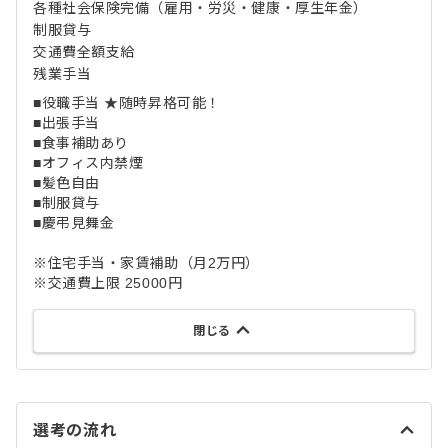
各種社会保険完備（雇用・労災・健康・厚生年金）
制服貸与
交通費全額支給
残業手当
■役職手当 ★随時昇格可能！
■出張手当
■食事補助あり
■オフィス内禁煙
■髪色自由
■制服貸与
■慶弔見舞金
※住宅手当・家賃補助（月2万円）
※交通費上限 25000円
閉じる
選考の流れ