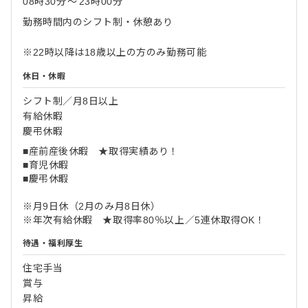
08時30分
〜
23時00分
勤務時間内のシフト制・休憩あり
※22時以降は18歳以上の方のみ勤務可能
休日・休暇
シフト制／月8日以上
有給休暇
慶弔休暇
■産前産後休暇 ★取得実績あり！
■育児休暇
■慶弔休暇
※月9日休（2月のみ月8日休）
※年次有給休暇 ★取得率80％以上／5連休取得OK！
待遇・福利厚生
住宅手当
賞与
昇給