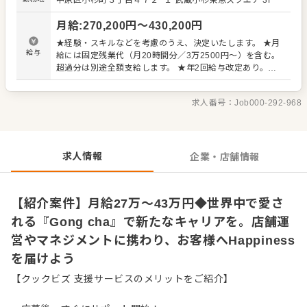
中原区小杉町３丁目４７２−１
武蔵小杉東急スクエア 3F
を、直接感じることができるポジションです。 主な仕事内
容： ・店舗運営全般（レジ、接客、調理） ・食材の発注お
月給
:
270,200
円〜
430,200
円
よび在庫の管理 ・スタッフの採用、教育、マネジメント ・
売上向上のためのキャンペーン立案 ・効率的なオペレーシ
★経験・スキルなどを考慮のうえ、決定いたします。 ★月
ョンの構築 店長経験がない方でも、まずは自分のできる範
給与
給には固定残業代（月20時間分／3万2500円～）を含む。
囲から業務を広げていけば大丈夫です。現店長や本部スタ
超過分は別途全額支給します。 ★年2回給与改定あり。頑
ッフが丁寧にフォローしますので、一歩ずつステップアッ
張り次第で2000円～3000円の給与UPが叶います！ ※試用
プを目指せます。 お客様の日常にHappinessを届けるため
期間3ヶ月（期間中も同条件）
に、スタッフが気持ちよく働ける環境づくりも大切な仕
求人番号：
Job000-292-968
事。マネジメント経験を活かし、新たなティーカルチャー
を共に創造していける仲間を募集しています。
求人情報
企業・店舗情報
【紹介案件】月給27万～43万円◆世界中で愛さ
れる『Gong cha』で新たなキャリアを。店舗運
営やマネジメントに携わり、お客様へHappiness
を届けよう
【クックビズ 支援サービスのメリットをご紹介】