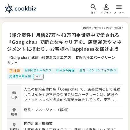
探す
ログイン
メニュー
掲載終了予定日：
2026/10/07
【紹介案件】月給27万～43万円◆世界中で愛される
『Gong cha』で新たなキャリアを。店舗運営やマネ
ジメントに携わり、お客様へHappinessを届けよう
『Gong cha』武蔵小杉東急スクエア店
｜
有限会社エバーグリーン
カフェ
正社員
月8日以上休みあり
社会保険完備
賞与・インセンティブあり
交通費全額支給
＋4
人気の台湾茶専門店『Gong cha』で、店長候補として活躍
しませんか？運営元の有限会社エバーグリーンは、飲食や
仕事
フィットネスなど多角的な事業を展開しており、安定した
経営基盤のもとで「心地よいサービス」を提供し続けてい
店長・マネージャー（候補）
る企業です。 店長候補としての役割は、接客やドリンク作
職種
りだけではありません。店舗全体のマネジメントや、販促
キャンペーンの企画など、やりがいある業務がメインとな
神奈川県
／
川崎市
ります。あなたのアイデア一つで店舗が活性化する喜び
勤務地