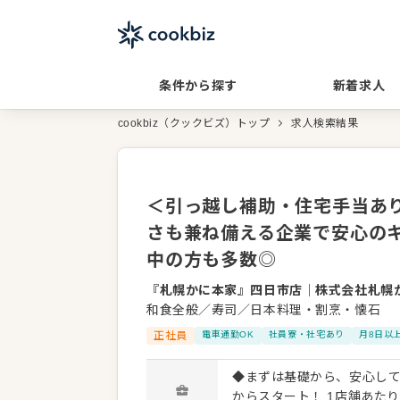
条件から探す
新着求人
cookbiz（クックビズ）トップ
求人検索結果
＜引っ越し補助・住宅手当あ
さも兼ね備える企業で安心のキ
中の方も多数◎
『札幌かに本家』四日市店
｜
株式会社札幌
和食全般／寿司／日本料理・割烹・懐石
正社員
電車通勤OK
社員寮・社宅あり
月8日以
◆まずは基礎から、安心して
からスタート！ 1店舗あた