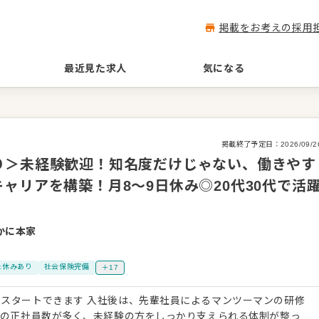
掲載をお考えの採用
最近見た求人
気になる
掲載終了予定日：
2026/09/2
り＞未経験歓迎！知名度だけじゃない、働きやす
ャリアを構築！月8〜9日休み◎20代30代で活
かに本家
上休みあり
社会保険完備
＋17
スタートできます 入社後は、先輩社員によるマンツーマンの研修
りの正社員数が多く、未経験の方をしっかり支えられる体制が整っ