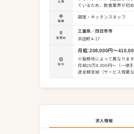
仕事
ているため、飲食業界が初
ままにせず、すぐに相談しな
調理・キッチンスタッフ
料理を中心とした調理業務 
職種
育 ・メニュー開発のサポート ◆かに料理を中心に、和食の技術を身につける 仕事に慣
三重県
／
四日市市
たら、かに料理の調理をは
を学んでいきます。ほぼ1ヵ
勤務地
浜田町4-17
つけながら、できることを一つずつ増やしてい
月給
:
208,000
円〜
410,0
ける 社内の教育体制も充実
時にはお祝い金の支給もあり
※勤務地によって異なります 
バイトスタッフの教育など
給与
月給20万8,000円～（一律手当込み） ※試用期間3ヶ月あり（期間中
店舗運営を支える仕事にも
途全額支給（サービス残業
す。
求人情報