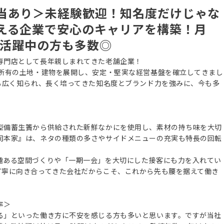
当あり＞未経験歓迎！知名度だけじゃな
える企業で安心のキャリアを構築！月
代で活躍中の方も多数◎
専門店として長年親しまれてきた老舗企業！
社所有の土地・建物を展開し、安定・堅実な経営基盤を確立してきまし
も広く知られ、長く培ってきた知名度とブランド力を強みに、今も多
型備蓄生簀から供給された新鮮なかにを使用し、素材の持ち味を大切
司本家』は、ネタの種類の多さやサイドメニューの充実も特長の回転
趣ある空間づくりや「一期一会」を大切にした接客にも力を入れてい
丁寧に向き合ってきた会社だからこそ、これから先も腰を据えて働き
率＞
る」といった働き方に不安を感じる方も多いと思います。ですが当社