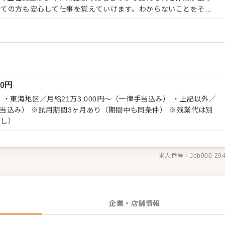
めての方も安心して仕事を覚えていけます。わからないことをその
がら少しずつ成長していける環境です。 ＜主な業務内容＞ ・かに
・盛り付け ・仕込み ・食材管理、発注 ・アルバイトスタッフの教
れてき
じめ、お寿司や魚介類、肉料理など、和食に関わる幅広い調理技術
月以内には包丁を持つ実践研修にも入り、知識と技術の両方を身に
けます◎ ◆将来につながるスキルもしっかり磨
00
円
しており、入社3年目を目安に調理師免許の取得も目指せます！合格
、頑張りをきちんと応援。 ゆくゆくは、食材の管理や発注、アル
・東海地区／月給21万3,000円～（一律手当込み） ・上記以外／
にも少しずつ挑戦していただきますので、調理スキルだけではなく
も同条件） ※残業代は別
関わりながら、将来につながる経験を積んでいけるポジションで
なし）
求人番号：
Job000-29
企業・店舗情報