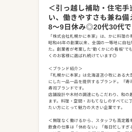
＜引っ越し補助・住宅手
い、働きやすさも兼ね備
8〜9日休み◎20代30
「株式会社札幌かに本家」は、かに料理の
昭和46年の創業以来、全国の一等地に自
た。創業者が考案した“動くかにの看板”で
くのお客様に選ばれ続けています◎
＜ブランド紹介＞
『札幌かに本家』は北海道苫小牧にある大
にした一品一品を提供するブランド。『寿
寿司ブランドです。
店舗設計や木材の調達にもこだわり、和の
ます。料理・空間・おもてなしのすべてに
たい方にとって魅力の大きい企業です。
＜無理なく働けるから、スタッフも高定着
飲食の仕事は「休めない」「毎日忙しすぎ