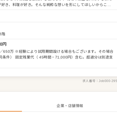
の両方に深く関われる環境を用意しました。 単なる作業員ではな
えた再現性づくりや商品設計まで、経営に近い視点でスキルを磨け
ンを意識した設計 最初からすべてを任せることはあ
志向に合わせ、段階的に役割を広げていきます。クオリティの追求
8階
り組んでいます。 納得してスタートしてほしいか
00
円
迎。 いつか料理長、そしてその先のキャリアへ。人生をさらに動
もございます。その場合
条件） 固定残業代（ 45時間・71,000円）含む。超過分は別途支
求人番号：
Job000-29
企業・店舗情報