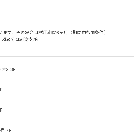
います。その場合は試用期間6ヶ月（期間中も同条件）
む。超過分は別途支給。
ネ2 3F
F
F
宿 7F