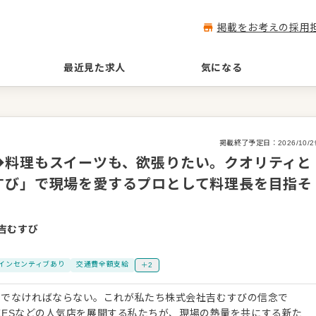
掲載をお考えの採用
最近見た求人
気になる
掲載終了予定日：
2026/10/2
◆料理もスイーツも、欲張りたい。クオリティと
すび」で現場を愛するプロとして料理長を目指そ
吉むすび
インセンティブあり
交通費全額支給
＋2
せでなければならない。これが私たち株式会社吉むすびの信念で
AKESなどの人気店を展開する私たちが、現場の熱量を共にする新た