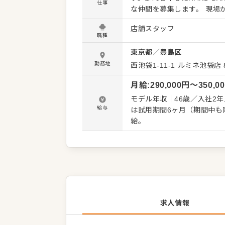
仕事
な仲間を募集します。 現場が好き、料理が好き。そんな純粋な想いを形にしてほしいからこ
そ、私たちは食事とデザート
店舗スタッフ
く、将来の店舗展開を見据
職種
ます。 ・調理、仕込み、品質管理の徹底 ・食事、デザート両方のメニュー開発 ・若手スタッ
東京都
／
豊島区
フの教育やフォロー ・原価、オペレーショ
りません。あなたの経験や
勤務地
西池袋1-11-1
ルミネ池袋店 
と働きやすさの両立に、私たちは本気で取
月給
:
290,000
円〜
350,0
ら、面接前の店舗見学も大歓
かしませんか。
モデル年収｜46歳／入社2年／650万 ※経験により試用期間設ける場合
給与
は試用期間6ヶ月（期間中も同
給。
求人情報