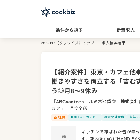
条件から探す
新着求人
cookbiz（クックビズ）トップ
求人検索結果
【紹介案件】東京・カフェ他
働きやすさを両立する「吉む
う◎月8～9休み
『ABCcanteen』ルミネ池袋店
｜
株式会社
カフェ／洋食全般
正社員
月8日以上休みあり
社会保険完備
賞与・
キッチンで結ばれた皆が幸
す。都内を中心にHAND B