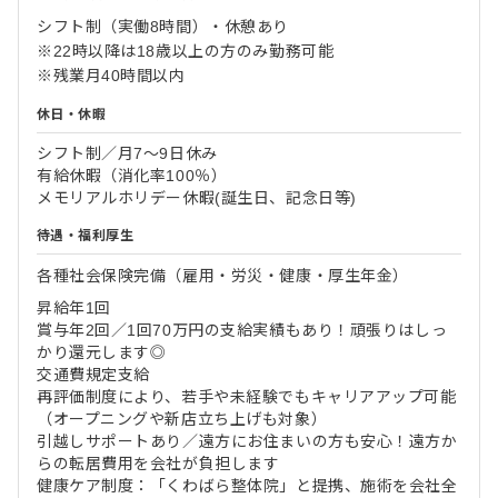
シフト制（実働8時間）・休憩あり
※22時以降は18歳以上の方のみ勤務可能
※残業月40時間以内
休日・休暇
シフト制／月7～9日休み
有給休暇（消化率100％）
メモリアルホリデー休暇(誕生日、記念日等)
待遇・福利厚生
各種社会保険完備（雇用・労災・健康・厚生年金）
昇給年1回
賞与年2回／1回70万円の支給実績もあり！頑張りはしっ
かり還元します◎
交通費規定支給
再評価制度により、若手や未経験でもキャリアアップ可能
（オープニングや新店立ち上げも対象）
引越しサポートあり／遠方にお住まいの方も安心！遠方か
らの転居費用を会社が負担します
健康ケア制度：「くわばら整体院」と提携、施術を会社全