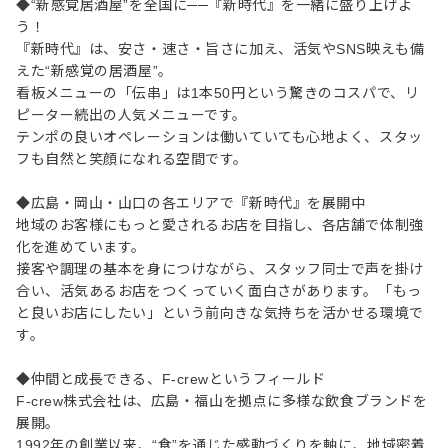
◆“新感覚居酒屋”を全国に──『新時代』を一緒に盛り上げよ
う！
『新時代』は、安さ・速さ・旨さに加え、活気やSNS映えも備
えた“新感覚の居酒屋”。
看板メニューの「伝串」は1本50円という驚きのコスパで、リ
ピーター続出の人気メニューです。
テンポの良いオペレーションは働いていても心地よく、スタッ
フも自然と笑顔になれる空間です。
◆広島・岡山・山口の各エリアで『新時代』を展開中
地域のお客様にもっと愛されるお店を目指し、各店舗で体制強
化を進めています。
接客や調理の基本を身につけながら、スタッフ同士で声を掛け
合い、活気あるお店をつくっていく面白さがあります。「もっ
と良いお店にしたい」という前向きな気持ちを活かせる環境で
す。
◆仲間と成長できる、F-crewというフィールド
F-crew株式会社は、広島・福山を拠点に多様な飲食ブランドを
展開。
1992年の創業以来、“食”を通じた感動づくりを軸に、地域密着