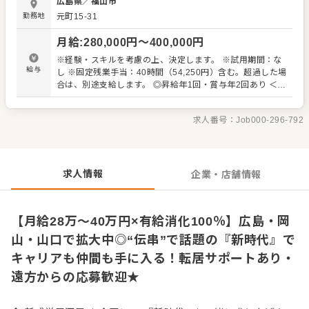
広島県
／
福山市
・キッチンでの簡単な盛り付けや仕込み ・食器洗浄や清掃
勤務地
元町15-31
など 調理師免許や経験がなくても大丈夫。マニュアルや
OJTに加え、明るくて頼れる先輩たちがしっかりサポート
月給
:
280,000
円〜
400,000
円
してくれますので、経験が浅くても安心して始められま
す。 慣れてきたら、発注・在庫管理・スタッフ育成など、
※経験・スキルを考慮の上、決定します。 ※試用期間：な
店舗運営に関わる仕事にも挑戦可能。お客様の反応を感じ
給与
し ※固定残業手当：40時間（54,250円）含む。超過した場
ながら、接客やオペレーションを少しずつ磨いていけま
合は、別途支給します。 ◎昇給年1回・賞与年2回あり ＜年
す。店舗の「顔」として活躍したい方にもピッタリです！
収モデル＞ ・20代：年収350万円〜 ・30代：年収450万
円〜 ・40代：年収550万円〜 ※基本給×12ヶ月＋賞与＋固
求人番号：
Job000-296-792
定残業代などを含む
求人情報
企業・店舗情報
【月給28万～40万円×有給消化100％】広島・岡
山・山口で拡大中◎“伝串”で話題の『新時代』で
キャリアも仲間も手に入る！転居サポートあり・
遠方からの応募歓迎★