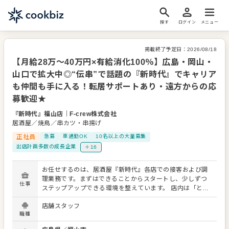
探す
ログイン
メニュー
掲載終了予定日：
2026/08/18
【月給28万～40万円×有給消化100％】広島・岡山・
山口で拡大中◎“伝串”で話題の『新時代』でキャリア
も仲間も手に入る！転居サポートあり・遠方からの応
募歓迎★
『新時代』福山店
｜
F-crew株式会社
居酒屋／焼鳥／串カツ・串揚げ
正社員
急募
車通勤OK
10名以上の大量募集
出店計画多数の成長企業
＋16
お任せするのは、居酒屋『新時代』各店での接客および調
理業務です。まずはできることからスタートし、少しずつ
仕事
ステップアップできる環境を整えています。 店内は「とに
かく楽しい」「とにかく元気」な雰囲気が魅力。笑顔の接
店舗スタッフ
客やチームワークを大切にしながら、ワイワイ働ける職場
職種
です。 ▼入社後は、下記のような業務からお願いします。
・お客様のご案内やオーダー対応 ・ドリンクや料理の提供